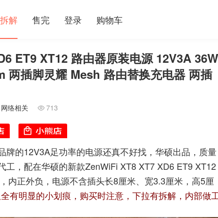
拆解
售完
登录
购物车
D6 ET9 XT12 路由器原装电源 12V3A 36
2.5mm 两插脚灵耀 Mesh 路由替换充电器 两插
/
网络相关
713

牌的12V3A足功率的电源还真不好找，华硕出品，质量
硕的新款ZenWiFi XT8 XT7 XD6 ET9 XT12
米，内正外负，电源不含插头长8厘米、宽3.3厘米，高5厘
但全有明显的小划痕，购买时注意，下拉有拆解，内部做