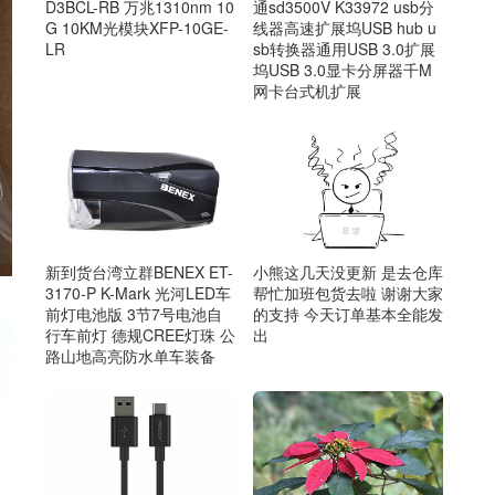
D3BCL-RB 万兆1310nm 10
通sd3500V K33972 usb分
G 10KM光模块XFP-10GE-
线器高速扩展坞USB hub u
LR
sb转换器通用USB 3.0扩展
坞USB 3.0显卡分屏器千M
网卡台式机扩展
新到货台湾立群BENEX ET-
小熊这几天没更新 是去仓库
3170-P K-Mark 光河LED车
帮忙加班包货去啦 谢谢大家
前灯电池版 3节7号电池自
的支持 今天订单基本全能发
行车前灯 德规CREE灯珠 公
出
路山地高亮防水单车装备