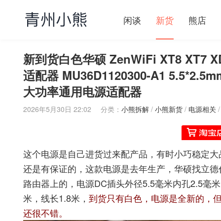
闲谈
新货
熊店
新到货白色华硕 ZenWiFi XT8 XT7 X
适配器 MU36D1120300-A1 5.5*
大功率通用电源适配器
2026年5月30日 22:02
分类：
小熊拆解
/
小熊新货
/
电源相关
这个电源是自己进货过来配产品，有时小巧稳定大品
还是有保证的，这款电源是去年生产，华硕找立德代工，配在华
路由器上的，电源DC插头外径5.5毫米内孔2.5毫
米，线长1.8米，
到货只有白色，电源是全新的，
还很不错。