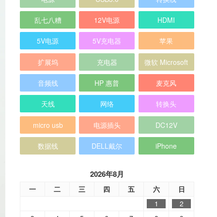
乱七八糟
12V电源
HDMI
5V电源
5V充电器
苹果
扩展坞
充电器
微软 Microsoft
音频线
HP 惠普
麦克风
天线
网络
转换头
micro usb
电源插头
DC12V
数据线
DELL戴尔
iPhone
2026年8月
一
二
三
四
五
六
日
1
2