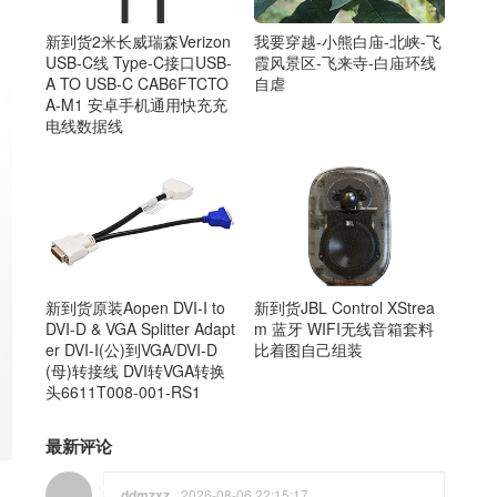
我要穿越-小熊白庙-北峡-飞
新到货2米长威瑞森Verizon
霞风景区-飞来寺-白庙环线
USB-C线 Type-C接口USB-
自虐
A TO USB-C CAB6FTCTO
A-M1 安卓手机通用快充充
电线数据线
新到货原装Aopen DVI-I to
新到货JBL Control XStrea
DVI-D & VGA Splitter Adapt
m 蓝牙 WIFI无线音箱套料
er DVI-I(公)到VGA/DVI-D
比着图自己组装
(母)转接线 DVI转VGA转换
头6611T008-001-RS1
最新评论
ddmzxz
2026-08-06 22:15:17