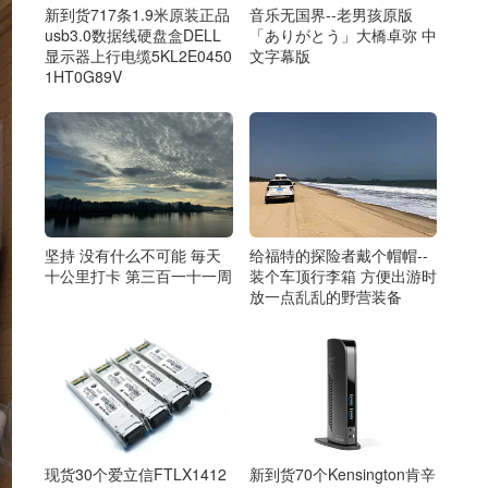
新到货717条1.9米原装正品
音乐无国界--老男孩原版
usb3.0数据线硬盘盒DELL
「ありがとう」大橋卓弥 中
显示器上行电缆5KL2E0450
文字幕版
1HT0G89V
坚持 没有什么不可能 毎天
给福特的探险者戴个帽帽--
十公里打卡 第三百一十一周
装个车顶行李箱 方便出游时
放一点乱乱的野营装备
现货30个爱立信FTLX1412
新到货70个Kensington肯辛