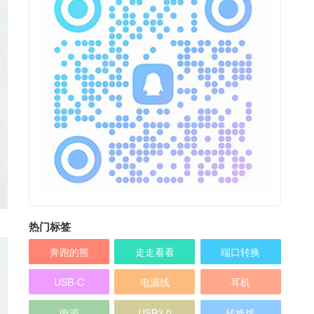
热门标签
奔跑的熊
走走看看
端口转换
USB-C
电源线
耳机
电源
USB3.0
转换线