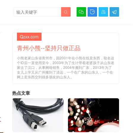





W
Qzxx.com
青州小熊--坚持只做正品
小熊老家山东省青州市，因2001年在小熊在线卖东西，取名这
个ID后一直使用至今，2003年为了生计带着老婆孩子从山东老
家去了汉口，从事网络销售，2004年搬到广东，2013年为了
女儿上学又从广州搬到了清远，一个在广东的山东人，一个在
网上卖东西交到很多朋友的山东人。
热点文章
工