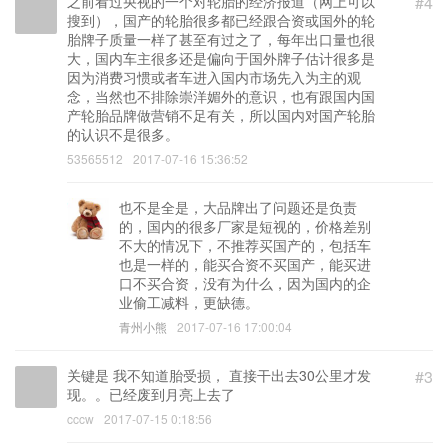
之前看过央视的一个对轮胎的经济报道（网上可以
#4
搜到），国产的轮胎很多都已经跟合资或国外的轮
胎牌子质量一样了甚至有过之了，每年出口量也很
大，国内车主很多还是偏向于国外牌子估计很多是
因为消费习惯或者车进入国内市场先入为主的观
念，当然也不排除崇洋媚外的意识，也有跟国内国
产轮胎品牌做营销不足有关，所以国内对国产轮胎
的认识不是很多。
53565512
2017-07-16 15:36:52
也不是全是，大品牌出了问题还是负责
的，国内的很多厂家是短视的，价格差别
不大的情况下，不推荐买国产的，包括车
也是一样的，能买合资不买国产，能买进
口不买合资，没有为什么，因为国内的企
业偷工减料，更缺德。
青州小熊
2017-07-16 17:00:04
关键是 我不知道胎受损， 直接干出去30公里才发
#3
现。。已经废到月亮上去了
cccw
2017-07-15 0:18:56