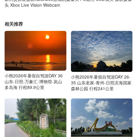
头 Xbox Live Vision Webcam
相关推荐
小熊2026年暑假自驾游DAY 36
小熊2026年暑假自驾游DAY 26-
山东-日照-万象汇-博物馆-岚山
35 山东老家-青州-日照滨海国家
多岛海 行程89.9公里
森林公园 行程241公里