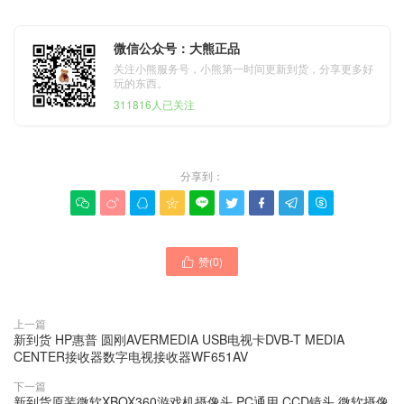
微信公众号：大熊正品
关注小熊服务号，小熊第一时间更新到货，分享更多好
玩的东西。
311816人已关注
分享到：









赞(
0
)

上一篇
新到货 HP惠普 圆刚AVERMEDIA USB电视卡DVB-T MEDIA
CENTER接收器数字电视接收器WF651AV
下一篇
新到货原装微软XBOX360游戏机摄像头 PC通用 CCD镜头 微软摄像