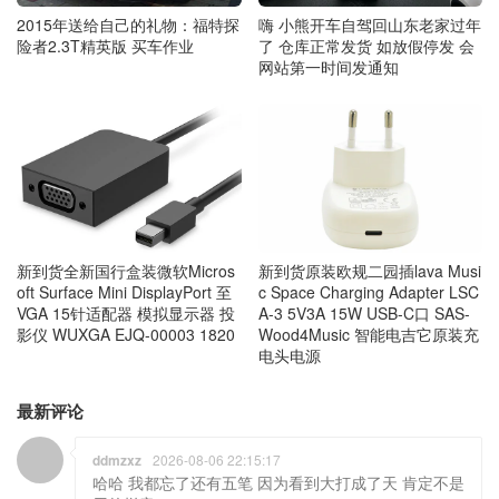
2015年送给自己的礼物：福特探
嗨 小熊开车自驾回山东老家过年
险者2.3T精英版 买车作业
了 仓库正常发货 如放假停发 会
网站第一时间发通知
新到货全新国行盒装微软Micros
新到货原装欧规二园插lava Musi
oft Surface Mini DisplayPort 至
c Space Charging Adapter LSC
VGA 15针适配器 模拟显示器 投
A-3 5V3A 15W USB-C口 SAS-
影仪 WUXGA EJQ-00003 1820
Wood4Music 智能电吉它原装充
电头电源
最新评论
ddmzxz
2026-08-06 22:15:17
哈哈 我都忘了还有五笔 因为看到大打成了天 肯定不是