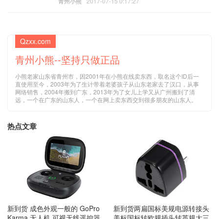
青州小熊
2017-07-15 0:17:27
Qzxx.com
青州小熊--坚持只做正品
小熊老家山东省青州市，因2001年在小熊在线卖东西，取名这个ID后一
直使用至今，2003年为了生计带着老婆孩子从山东老家去了汉口，从事
网络销售，2004年搬到广东，2013年为了女儿上学又从广州搬到了清
远，一个在广东的山东人，一个在网上卖东西交到很多朋友的山东人。
热点文章
新到货 成色外观一般的 GoPro
新到货两扁国标美规电源转接头
Karma 无人机 可视无线遥控器
美标国标转欧规插头转英规大三