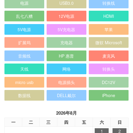
电源
USB3.0
转换线
乱七八糟
12V电源
HDMI
5V电源
5V充电器
苹果
扩展坞
充电器
微软 Microsoft
音频线
HP 惠普
麦克风
天线
网络
转换头
micro usb
电源插头
DC12V
数据线
DELL戴尔
iPhone
2026年8月
一
二
三
四
五
六
日
1
2