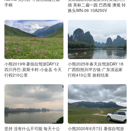
手柄
插 美标二扁一园 巴西规 澳规 转
换头WN-06 10A250V
小熊2019年暑假自驾游DAY12
小熊2025年春天自驾游DAY 18
四川丹巴-莫斯卡村-小金县 今天
广西阳朔兴坪古镇-广东清远家
行程210公里
行程410公里 旅程结束
坚持 没有什么不可能 毎天十公
小熊2020年6月7日 暑假自驾游