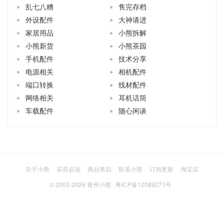
乱七八糟
售完存档
外设配件
大神请进
家居用品
小熊拆解
小熊新货
小熊茶园
手机配件
技术分享
电源相关
相机配件
端口转换
线材配件
网络相关
耳机话筒
车载配件
随心闲谈
关于小熊
买前必读
商品售后
联系小熊
订阅更新
淘宝店
© 2003-2026
青州小熊
粤ICP备12089271号