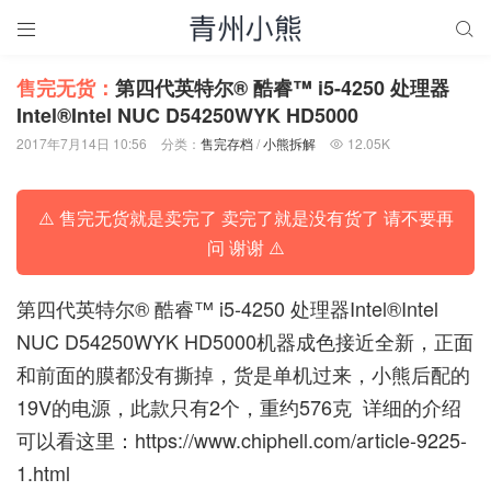


售完无货：
第四代英特尔® 酷睿™ i5-4250 处理器
Intel®Intel NUC D54250WYK HD5000
2017年7月14日 10:56
分类：
售完存档
/
小熊拆解
12.05K

⚠️ 售完无货就是卖完了 卖完了就是没有货了 请不要再
问 谢谢 ⚠️
第四代英特尔® 酷睿™ i5-4250 处理器Intel®Intel
NUC D54250WYK HD5000机器成色接近全新，正面
和前面的膜都没有撕掉，货是单机过来，小熊后配的
19V的电源，此款只有2个，重约576克 详细的介绍
可以看这里：
https://www.chiphell.com/article-9225-
1.html