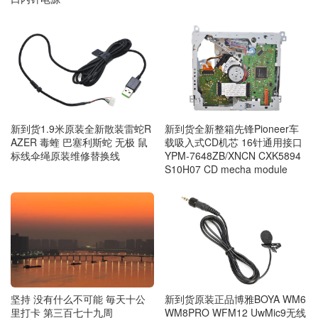
新到货1.9米原装全新散装雷蛇R
新到货全新整箱先锋Pioneer车
AZER 毒蝰 巴塞利斯蛇 无极 鼠
载吸入式CD机芯 16针通用接口
标线伞绳原装维修替换线
YPM-7648ZB/XNCN CXK5894
S10H07 CD mecha module
坚持 没有什么不可能 毎天十公
新到货原装正品博雅BOYA WM6
里打卡 第三百七十九周
WM8PRO WFM12 UwMic9无线