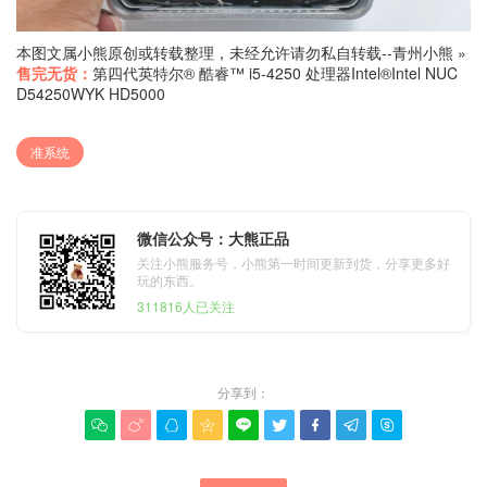
本图文属小熊原创或转载整理，未经允许请勿私自转载--
青州小熊
»
售完无货：
第四代英特尔® 酷睿™ i5-4250 处理器Intel®Intel NUC
D54250WYK HD5000
准系统
微信公众号：大熊正品
关注小熊服务号，小熊第一时间更新到货，分享更多好
玩的东西。
311816人已关注
分享到：








