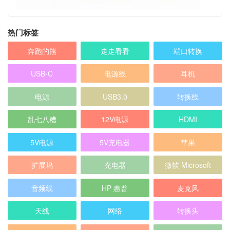
热门标签
奔跑的熊
走走看看
端口转换
USB-C
电源线
耳机
电源
USB3.0
转换线
乱七八糟
12V电源
HDMI
5V电源
5V充电器
苹果
扩展坞
充电器
微软 Microsoft
音频线
HP 惠普
麦克风
天线
网络
转换头