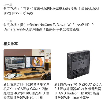
上一篇
售完存档：几百条40厘米长20PIN转USB3.0转接线 主板19针/20针
转双口usb3.0扩展线
下一篇
售完存档：贝尔金Belkin NetCam F7D7602 Wi-Fi 720P HD IP
Camera WeMo无线网络高清摄像头 手机监控器夜视
相关推荐
新到货惠普HP T620灵动瘦客户
新到货Wyse 7010 Z90D7 Zx0 A
机GX 217GA双核 GX415 四核
PU 双核处理器4G内存 带无线网
处理器 4G内存16G硬盘APU 硬
卡 AMD Radeon HD 6320高清
盘高清播放器WIN10小主机
播放器WIN Linux准系统