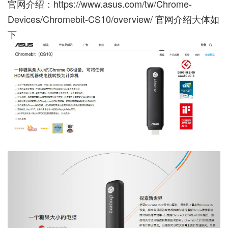
官网介绍：
https://www.asus.com/tw/Chrome-
Devices/Chromebit-CS10/overview/
官网介绍大体如
下