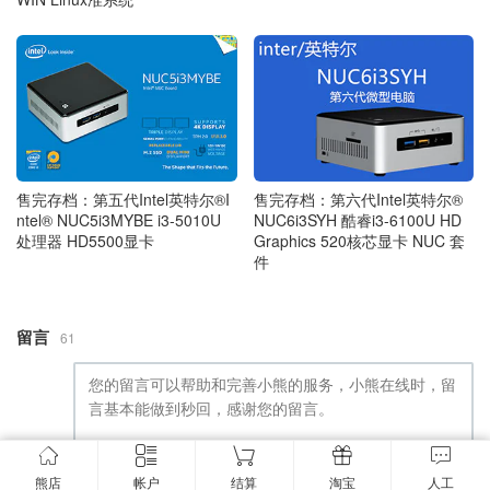
售完存档：第五代Intel英特尔®I
售完存档：第六代Intel英特尔®
ntel® NUC5i3MYBE i3-5010U
NUC6i3SYH 酷睿i3-6100U HD
处理器 HD5500显卡
Graphics 520核芯显卡 NUC 套
件
留言
61
提交留言
熊店
帐户
结算
淘宝
人工