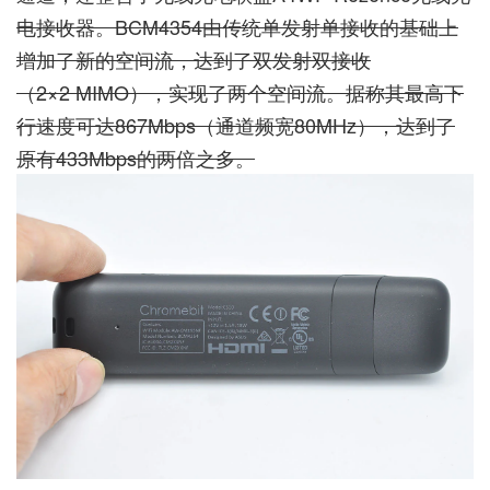
电接收器。BCM4354由传统单发射单接收的基础上
增加了新的空间流，达到了双发射双接收
（2×2 MIMO），实现了两个空间流。据称其最高下
行速度可达867Mbps（通道频宽80MHz），达到了
原有433Mbps的两倍之多。