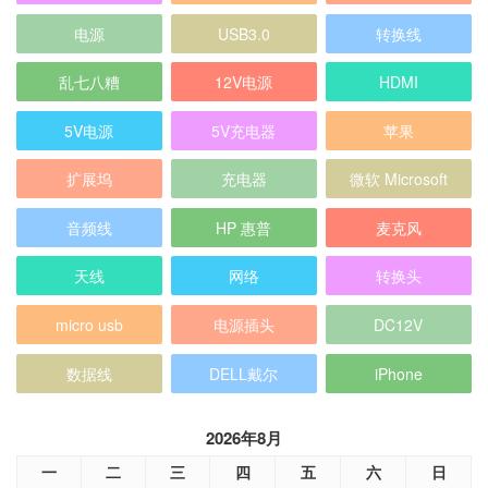
电源
USB3.0
转换线
乱七八糟
12V电源
HDMI
5V电源
5V充电器
苹果
扩展坞
充电器
微软 Microsoft
音频线
HP 惠普
麦克风
天线
网络
转换头
micro usb
电源插头
DC12V
数据线
DELL戴尔
iPhone
2026年8月
一
二
三
四
五
六
日