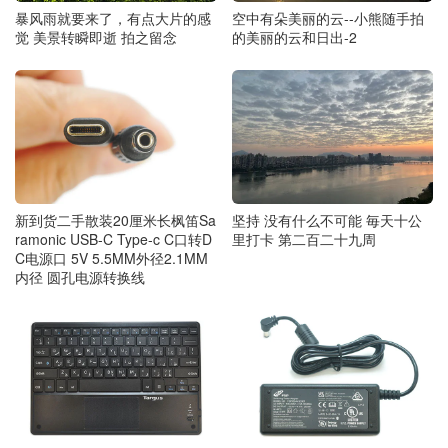
暴风雨就要来了，有点大片的感
空中有朵美丽的云--小熊随手拍
觉 美景转瞬即逝 拍之留念
的美丽的云和日出-2
新到货二手散装20厘米长枫笛Sa
坚持 没有什么不可能 毎天十公
ramonic USB-C Type-c C口转D
里打卡 第二百二十九周
C电源口 5V 5.5MM外径2.1MM
内径 圆孔电源转换线