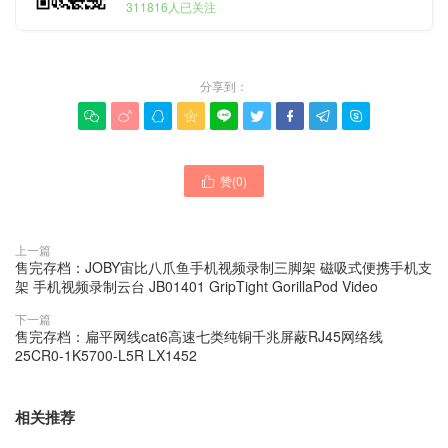
311816人已关注
分享到：









赞(
0
)

上一篇
售完存档：JOBY宙比八爪鱼手机视频录制三脚架 磁吸式便携手机支
架 手机视频录制云台 JB01401 GripTight GorillaPod Video
下一篇
售完存档：扁平网线cat6高速七类纯铜千兆屏蔽RJ45网络线
25CR0-1K5700-L5R LX1452
相关推荐