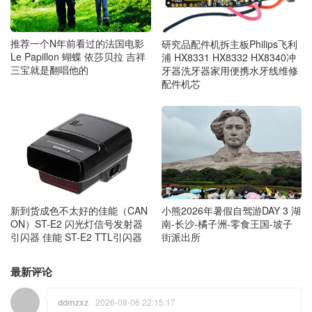
推荐一个N年前看过的法国电影
研究品配件机拆主板Philips飞利
Le Papillon 蝴蝶 依莎贝拉 吉祥
浦 HX8331 HX8332 HX8340冲
三宝就是翻唱他的
牙器洗牙器家用便携水牙线维修
配件机芯
新到货成色不太好的佳能（CAN
小熊2026年暑假自驾游DAY 3 湖
ON）ST-E2 闪光灯信号发射器
南-长沙-橘子洲-零食王国-坡子
引闪器 佳能 ST-E2 TTL引闪器
街派出所
最新评论
ddmzxz
2026-08-06 22:15:17