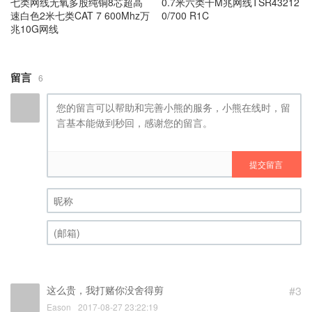
七类网线无氧多股纯铜8芯超高
0.7米六类千M兆网线TSR43212
速白色2米七类CAT 7 600Mhz万
0/700 R1C
兆10G网线
留言
6
提交留言
昵称 (必填)
(邮箱) (必填)
这么贵，我打赌你没舍得剪
#3
Eason
2017-08-27 23:22:19