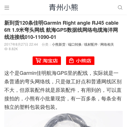


新到货120条佳明Garmin Right angle RJ45 cable
6ft 1.9米弯头网线 航海GPS数据线网络电缆海洋网
线连接线010-11090-01
2017年8月27日 22:44
分类：
小熊新货
/
端口转换
/
线材配件
/
网络相关
8.82K

这个是Garmin佳明航海GPS里的配线，实际就是一
条普通的弯头网络线，只是做工好点和普通网线区别
不大，但原装配件就是原装配件，有用到的，可以直
接拍的，小熊有小批量现货，有一百多条，每条全有
独立的塑料包装袋包装。