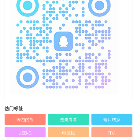
热门标签
奔跑的熊
走走看看
端口转换
USB-C
电源线
耳机