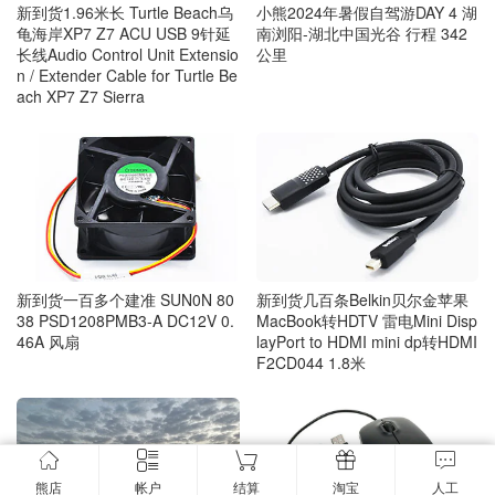
新到货1.96米长 Turtle Beach乌
小熊2024年暑假自驾游DAY 4 湖
龟海岸XP7 Z7 ACU USB 9针延
南浏阳-湖北中国光谷 行程 342
长线Audio Control Unit Extensio
公里
n / Extender Cable for Turtle Be
ach XP7 Z7 Sierra
新到货一百多个建准 SUN0N 80
新到货几百条Belkin贝尔金苹果
38 PSD1208PMB3-A DC12V 0.
MacBook转HDTV 雷电Mini Disp
46A 风扇
layPort to HDMI mini dp转HDMI
F2CD044 1.8米
熊店
帐户
结算
淘宝
人工