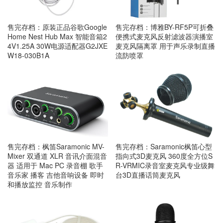
售完存档：原装正品谷歌Google
售完存档：博雅BY-RF5P可折叠
Home Nest Hub Max 智能音箱2
便携式麦克风反射滤波器演播室
4V1.25A 30W电源适配器G2JXE
麦克风隔离罩 用于声乐录制直播
W18-030B1A
流防喷罩
售完存档：枫笛Saramonic MV-
售完存档：Saramonic枫笛心型
Mixer 双通道 XLR 音讯介面混音
指向式3D麦克风 360度全方位S
器 适用于 Mac PC 录音棚 歌手
R-VRMIC录音室麦克风专业级舞
音乐家 播客 吉他音响设备 即时
台3D直播话筒麦克风
和播放监控 音乐制作