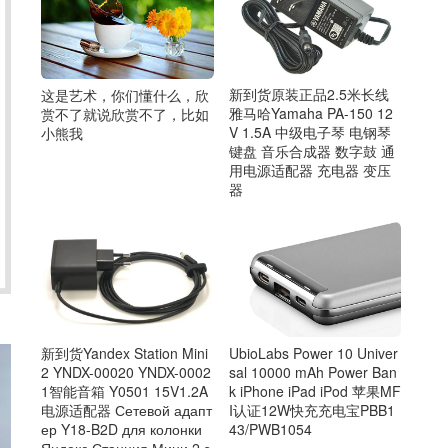
新到货原装正品2.5米长线
这是艺术，你们懂什么，欣
雅马哈Yamaha PA-150 12
赏不了就说欣赏不了，比如
V 1.5A 中级电子琴 电钢琴
小熊我
键盘 音乐合成器 数字鼓 通
用电源适配器 充电器 变压
器
新到货Yandex Station Mini
UbioLabs Power 10 Univer
2 YNDX-00020 YNDX-0002
sal 10000 mAh Power Ban
1智能音箱 Y0501 15V1.2A
k iPhone iPad iPod 苹果MF
电源适配器 Сетевой адапт
I认证12W快充充电宝PBB1
ер Y18-B2D для колонки
43/PWB1054
Яндекс Станция Мини 2 з