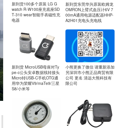
新到货100多个原装 LG G
新到货东莞华兴原装欧姆龙
watch R-W100座充底座SD
OMRON上臂式血压计6V 7
T-310 wear智能手表磁性充
00mA通用电源适配器HHP-
电器
A2H01充电头充电线
新到货 MicroUSB母座对Ty
小熊更换了微信 请重新添加
pe-c公头安卓数据线转接头
另深圳市小熊正品商贸有限
Micro转USB-C手机OTG通
公司 更名 清远大熊科技有
用华为荣耀V9/maTe9/三星
限公司
S8/小米等