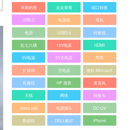
奔跑的熊
走走看看
端口转换
USB-C
电源线
耳机
电源
USB3.0
转换线
乱七八糟
12V电源
HDMI
5V电源
5V充电器
苹果
扩展坞
充电器
微软 Microsoft
音频线
HP 惠普
麦克风
天线
网络
转换头
micro usb
电源插头
DC12V
数据线
DELL戴尔
iPhone