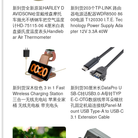
新到货203个TP-LINK 路由
新到货全新原装HARLEY D
器电源适配器WDR8500 86
AVIDSON哈雷戴维森摩托
00电源 T120330 I.T.E. Tec
车抛光不锈钢车把空气温度
hnology Power Supply Ada
计HD-75115-06 4厘米白表
pter 12V 3.3A 40W
盘摄氏度温度表头Handleb
ar Air Thermometer
新到货深木纹色 3 in 1 Fast
新到货30厘米长DataPro U
Wireless Charging Station
SB-C转USB3.0-A母转TYP
三合一无线充电站 苹果全家
E-C-OTG数据线带耳朵螺丝
桶 无线充电板 带充电头
孔固定机箱连接线Panel-M
ount USB Type-A to USB-C
3.1 Extension Cable