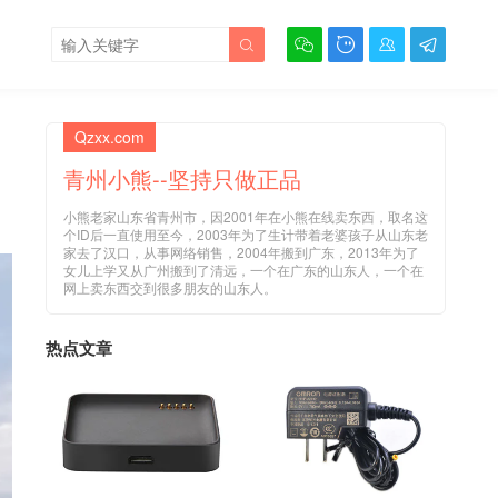





Qzxx.com
青州小熊--坚持只做正品
小熊老家山东省青州市，因2001年在小熊在线卖东西，取名这
个ID后一直使用至今，2003年为了生计带着老婆孩子从山东老
家去了汉口，从事网络销售，2004年搬到广东，2013年为了
女儿上学又从广州搬到了清远，一个在广东的山东人，一个在
网上卖东西交到很多朋友的山东人。
热点文章