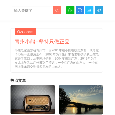





Qzxx.com
青州小熊--坚持只做正品
小熊老家山东省青州市，因2001年在小熊在线卖东西，取名这
个ID后一直使用至今，2003年为了生计带着老婆孩子从山东老
家去了汉口，从事网络销售，2004年搬到广东，2013年为了
女儿上学又从广州搬到了清远，一个在广东的山东人，一个在
网上卖东西交到很多朋友的山东人。
热点文章