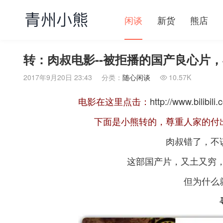
闲谈
新货
熊店
转：肉叔电影--被拒播的国产良心片，再
2017年9月20日 23:43
分类：
随心闲谈
10.57K

电影在这里点击：
http://www.bilibi
下面是小熊转的，尊重人家的付
肉叔错了，不
这部国产片，又土又穷，
但为什么