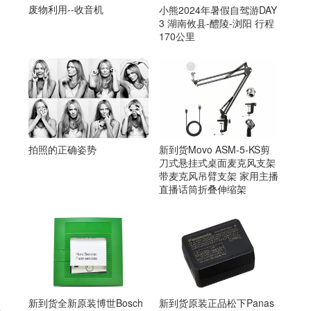
废物利用--收音机
小熊2024年暑假自驾游DAY
3 湖南攸县-醴陵-浏阳 行程
170公里
拍照的正确姿势
新到货Movo ASM-5-KS剪
刀式悬挂式桌面麦克风支架
带麦克风吊臂支架 家用主播
直播话筒折叠伸缩架
新到货全新原装博世Bosch
新到货原装正品松下Panas