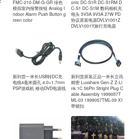
字
FMC-210-DM-G-GR 绿色
onic DC-S1R DC-S1RM D
模拟室内报警按钮 Analog I
C-S1 DC-S1M 数码相机充
ndoor Alarm Push Button g
电头 5V3A 9V3A 27W PD
reen color
协议原装电源DVLV1001Z
DVLV1001Y旅行充电器
新到货一米长USB转DC充
新到货原装正品一米长立讯
电线4毫米圆孔 4.0×1.7mm
精密 Luxshare Gen-Z Z-Li
PSP游戏机 移动DVD电源线
nk 1C 56Pin Stright Plug C
able Assembly 1999057T
ML-03 1999057TML-09 X1
带锁扣