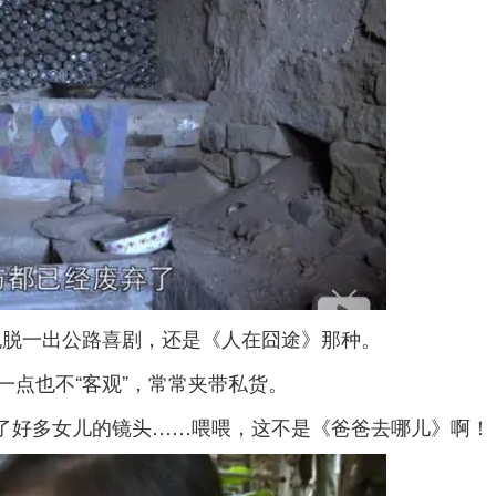
脱脱一出公路喜剧，还是《人在囧途》那种。
一点也不“客观”，常常夹带私货。
了好多女儿的镜头……喂喂，这不是《爸爸去哪儿》啊！