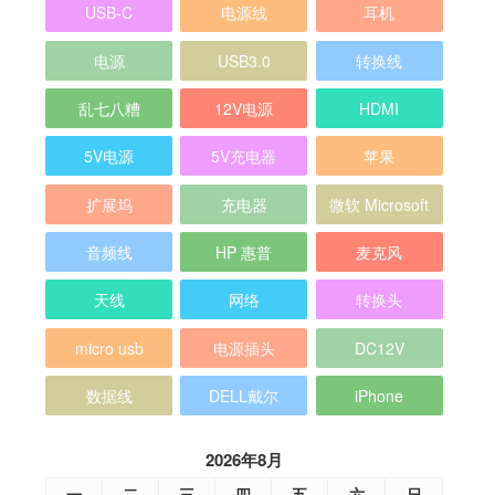
USB-C
电源线
耳机
电源
USB3.0
转换线
乱七八糟
12V电源
HDMI
5V电源
5V充电器
苹果
扩展坞
充电器
微软 Microsoft
音频线
HP 惠普
麦克风
天线
网络
转换头
micro usb
电源插头
DC12V
数据线
DELL戴尔
iPhone
2026年8月
一
二
三
四
五
六
日