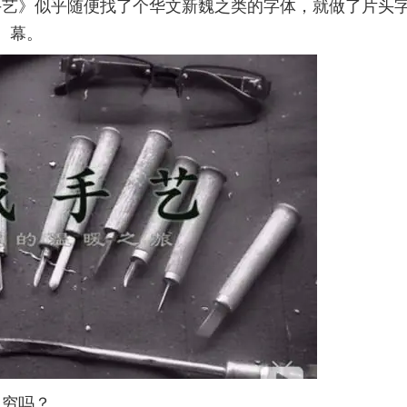
手艺》似乎随便找了个华文新魏之类的字体，就做了片头
幕。
穷吗？