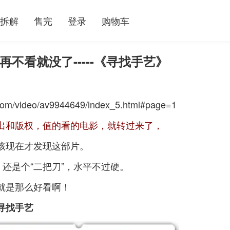
拆解
售完
登录
购物车
不看就没了-----《寻找手艺》
li.com/video/av9944649/index_5.html#page=1
出和版权，值的看的电影，就转过来了，
该现在才发现这部片。
还是个“二把刀”，水平不过硬。
就是那么好看啊！
寻找手艺