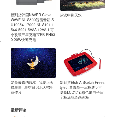
新到货韩国NAVER Clova
从汉中到天水
WAVE NL-S500智能音箱 S
U10054-17002 NL-A101 1
544-5921 5V2A 12V2.1 可
小改装三星充电宝EB-PN93
己
0 20W快速充电
梦是最真的现实--我要上天
新到货Etch A Sketch Frees
摘星星--星空日记北大招生
tyle‎儿童液晶手写板透明可
宣传片
临摹LCD宝宝彩色屏电子写
字板涂鸦绘画画板
最新评论