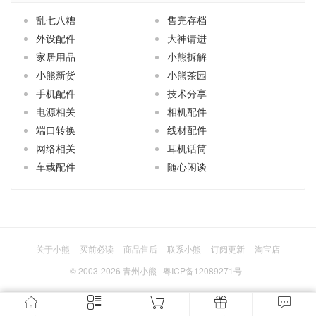
乱七八糟
售完存档
外设配件
大神请进
家居用品
小熊拆解
小熊新货
小熊茶园
手机配件
技术分享
电源相关
相机配件
端口转换
线材配件
网络相关
耳机话筒
车载配件
随心闲谈
关于小熊
买前必读
商品售后
联系小熊
订阅更新
淘宝店
© 2003-2026
青州小熊
粤ICP备12089271号