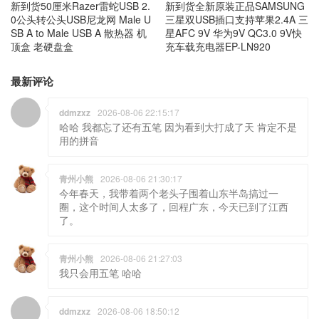
新到货50厘米Razer雷蛇USB 2.
新到货全新原装正品SAMSUNG
0公头转公头USB尼龙网 Male U
三星双USB插口支持苹果2.4A 三
SB A to Male USB A 散热器 机
星AFC 9V 华为9V QC3.0 9V快
顶盒 老硬盘盒
充车载充电器EP-LN920
最新评论
ddmzxz
2026-08-06 22:15:17
哈哈 我都忘了还有五笔 因为看到大打成了天 肯定不是
用的拼音
青州小熊
2026-08-06 21:30:17
今年春天，我带着两个老头子围着山东半岛搞过一
圈，这个时间人太多了，回程广东，今天已到了江西
了。
青州小熊
2026-08-06 21:27:03
我只会用五笔 哈哈
ddmzxz
2026-08-06 18:50:12