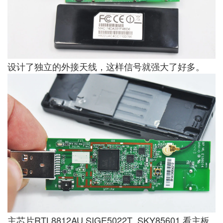
设计了独立的外接天线，这样信号就强大了好多。
主芯片RTL8812AU SIGE5022T SKY85601 看主板