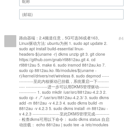
昵称 (必填)
(邮箱) (必填)
路由器端：2.4频道任意，5G可选36或者163。
#4
Linux驱动方法: ubuntu为例 1. sudo apt update 2.
sudo apt install build-essential linux-
headers-$(uname -r) dkms unzip git 3. git clone
https://github.com/gnab/rtl8812au.git 4. cd
rtl8812au 5. make 6. sudo insmod 8812au.ko 7.
sudo cp 8812au.ko /lib/modules/$(uname -
r)/kernel/drivers/net/wireless 8. sudo depmod -----
----------至此内核驱动已挂载，系统重启一下--------
---- ---------------进一步可以用DKMS管理驱动-------
------------ 1. sudo mkdir /usr/src/8812au-4.2.3 2.
sudo cp -r ./* /usr/src/8812au-4.2.3/ 3. sudo dkms
add -m 8812au -v 4.2.3 4. sudo dkms build -m
8812au -v 4.2.3 5. sudo dkms install -m 8812au -
v 4.2.3 -------------------至此DKMS管理完成----------
- 检查dkms可用以下命令： sudo dkms status 自启
动挂载： echo 8812au | sudo tee -a /etc/modules