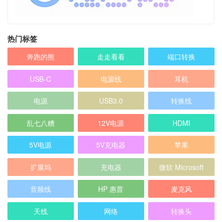
热门标签
奔跑的熊
走走看看
端口转换
USB-C
电源线
耳机
电源
USB3.0
转换线
乱七八糟
12V电源
HDMI
5V电源
5V充电器
苹果
扩展坞
充电器
微软 Microsoft
音频线
HP 惠普
麦克风
天线
网络
转换头