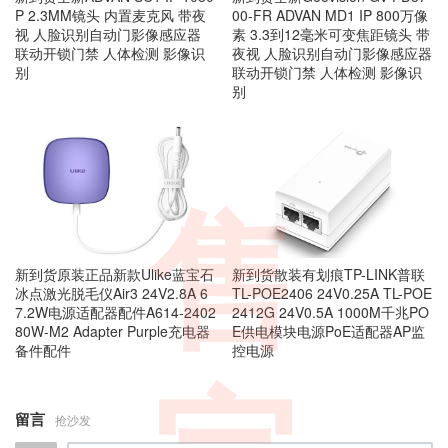
P 2.3MM镜头 内置麦克风 带夜
00-FR ADVAN MD1 IP 800万像
视 人脸识别自动门影像感应器
素 3.3到12毫米可变焦距镜头 带
联动开锁门禁 人体检测 影像识
夜视 人脸识别自动门影像感应器
别
联动开锁门禁 人体检测 影像识
别
售
新到货原装正品新款Ulike蓝宝石
新到货散装有划痕TP-LINK普联
冰点激光脱毛仪Air3 24V2.8A 6
TL-POE2406 24V0.25A TL-POE
7.2W电源适配器配件A614-2402
2412G 24V0.5A 1000M千兆PO
80W-M2 Adapter Purple充电器
E供电模块电源PoE适配器AP监
备件配件
控电源
留言
抢沙发