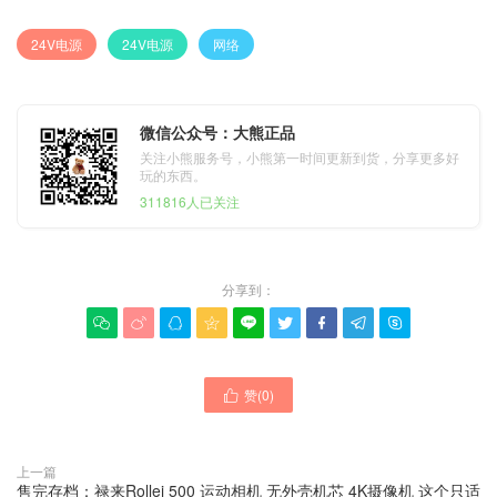
24V电源
24V电源
网络
微信公众号：大熊正品
关注小熊服务号，小熊第一时间更新到货，分享更多好
玩的东西。
311816人已关注
分享到：









赞(
0
)

上一篇
售完存档：禄来Rollei 500 运动相机 无外壳机芯 4K摄像机 这个只适