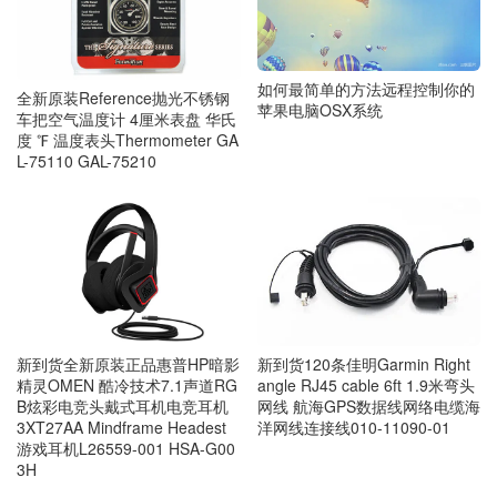
如何最简单的方法远程控制你的
全新原装Reference抛光不锈钢
苹果电脑OSX系统
车把空气温度计 4厘米表盘 华氏
度 ℉ 温度表头Thermometer GA
L-75110 GAL-75210
新到货120条佳明Garmin Right
新到货全新原装正品惠普HP暗影
angle RJ45 cable 6ft 1.9米弯头
精灵OMEN 酷冷技术7.1声道RG
网线 航海GPS数据线网络电缆海
B炫彩电竞头戴式耳机电竞耳机
洋网线连接线010-11090-01
3XT27AA Mindframe Headest
游戏耳机L26559-001 HSA-G00
3H