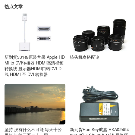
热点文章
新到货331条原装苹果 Apple HD
镜头机身搭配论
MI to DVI转接器 HDMI高清视频
转换线 显示器HDMI口转DVI-D
线 HDMI 至 DVI 转换器
坚持 没有什么不可能 毎天十公
新到货HuntKey航嘉 HKA02454
里打卡 第三百二十一周
003-8Q 54V0.28A 15W 网络摄