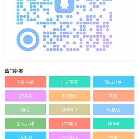
热门标签
奔跑的熊
走走看看
端口转换
USB-C
电源线
耳机
电源
USB3.0
转换线
乱七八糟
12V电源
HDMI
5V电源
5V充电器
苹果