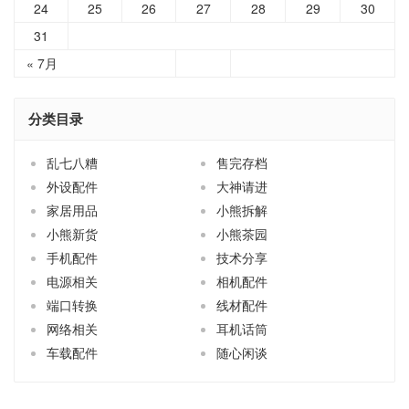
24
25
26
27
28
29
30
31
« 7月
分类目录
乱七八糟
售完存档
外设配件
大神请进
家居用品
小熊拆解
小熊新货
小熊茶园
手机配件
技术分享
电源相关
相机配件
端口转换
线材配件
网络相关
耳机话筒
车载配件
随心闲谈