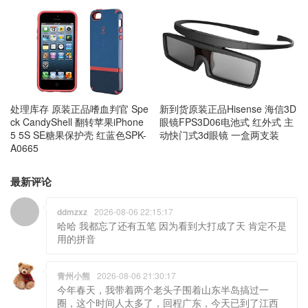
处理库存 原装正品嗜血判官 Spe
新到货原装正品Hisense 海信3D
ck CandyShell 翻转苹果iPhone
眼镜FPS3D06电池式 红外式 主
5 5S SE糖果保护壳 红蓝色SPK-
动快门式3d眼镜 一盒两支装
A0665
最新评论
ddmzxz
2026-08-06 22:15:17
哈哈 我都忘了还有五笔 因为看到大打成了天 肯定不是
用的拼音
青州小熊
2026-08-06 21:30:17
今年春天，我带着两个老头子围着山东半岛搞过一
圈，这个时间人太多了，回程广东，今天已到了江西