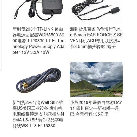
新到货203个TP-LINK 路由
新到货几百条乌龟海岸Turtl
器电源适配器WDR8500 86
e Beach EAR FORCE Z SE
00电源 T120330 I.T.E. Tec
VEN耳机ACU专用联接线4
hnology Power Supply Ada
节3.5mm插头转6针端子
pter 12V 3.3A 40W
新到货2米台湾Well Shin维
小熊2019年暑假自驾游DAY
熹US美国工业设备 发电机
11 四川康定—新都桥—丹
电源线带锁定 防脱落插头N
巴 今天行程135公里
EMA L5-15P 转C13品字电
源线WS-118 E115330