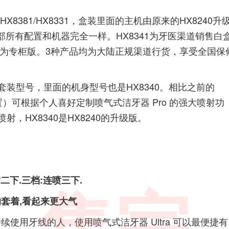
41/HX8381/HX8331，盒装里面的主机由原来的HX8240升
内部所有配置和机器完全一样。HX8341为牙医渠道销售白
331为专柜版。3种产品均为大陆正规渠道行货，享受全国保
8381是套装型号，里面的机身型号也是HX8340。相比之前的
设置）可根据个人喜好定制喷气式洁牙器 Pro 的强大喷射功
HX8340是HX8240的升级版。
喷二下.三档:连喷三下.
环的套着,看起来更大气
于不持续使用牙线的人，使用喷气式洁牙器 Ultra 可以最便捷有