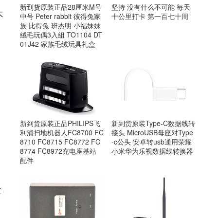
新到货原装正品28厘米M号
坚持 没有什么不可能 毎天
不
中号 Peter rabbit 彼得兔家
十公里打卡 第一百七十周
族 比得兔 班杰明 小福妹妹
絨毛玩偶3入組 TO1104 DT
01J42 家族毛绒玩具礼盒
新到货原装正品PHILIPS飞
新到货原装Type-C数据线转
利浦扫地机器人FC8700 FC
接头 MicroUSB母座对Type
8710 FC8715 FC8772 FC
-c公头 安卓转usb通用荣耀
8774 FC8972充电座基站
小米华为乐视数据线转换器
配件
主