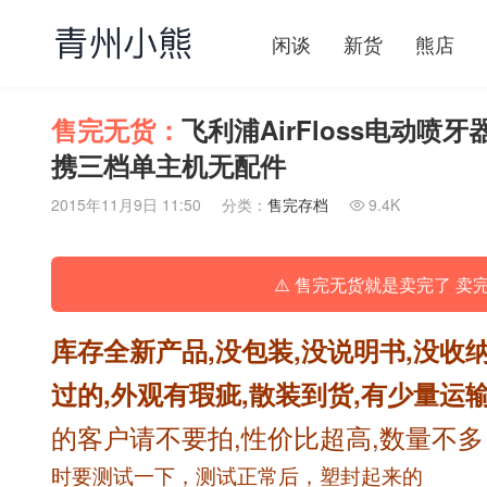
闲谈
新货
熊店
售完无货：
飞利浦AirFloss电动喷牙器
携三档单主机无配件
2015年11月9日 11:50
分类：
售完存档
9.4K

⚠️ 售完无货就是卖完了 卖
库存全新产品,没包装,没说明书,没收
过的,外观有瑕疵,散装到货,有少量运输
的客户请不要拍,性价比超高,数量不
时要测试一下，测试正常后，塑封起来的