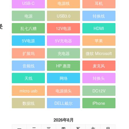
USB-C
电源线
耳机
电源
USB3.0
转换线
受
乱七八糟
12V电源
HDMI
5V电源
5V充电器
苹果
扩展坞
充电器
微软 Microsoft
音频线
HP 惠普
麦克风
天线
网络
转换头
micro usb
电源插头
DC12V
数据线
DELL戴尔
iPhone
2026年8月
一
二
三
四
五
六
日