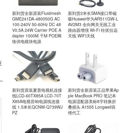
新到货2米长SMA接口带磁
新到货全新原装Fluidmesh
吸Huawei华为AR511GW-L
GME241DA-480050G AC
AV2M3 全向网关无线工业
100-240V 50-60Hz DC 48
路由器增强 Wi-Fi 柱状拉远
V0.5A 24W Carrier POE A
天线 WIFI天线
dapter 1000M 千M POE网
络供电模块电源
亚
一
新到货原装夏普电视机连接
新到货全新原装正品苹果Ap
线LCD-60TX85A LCD-70T
ple MacBook PRO 笔记本
X85A电视音响电源线连接
电源适配器美标8字转换折
线 1.5米长QCNW-Q739WJ
叠插头 A1555 Longwell良
PZ
维代工