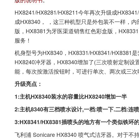
HX8241/HX8281/HX8211今年再次升级成HX83
成HX8340， ，这三种机型只是外包装不一样，
版，HX8381为牙医渠道销售红色彩盒版，HX8
服务！
机身型号为HX8340，HX8331/HX8341/HX
HX8240冲牙器，HX8340增加了(三次喷射定制
能，每次按激活按钮时，可进行单次、两次或三次喷射，
升级亮点：
1:主机HX8340
装水的容量比HX8240增加一半
2:主机8340有三档喷水设计,一档:喷一下.二档:连
3:HX8341/HX8381插喷头的地方有一个类似铁
飞利浦 Sonicare HX8340 喷气式洁牙器。对