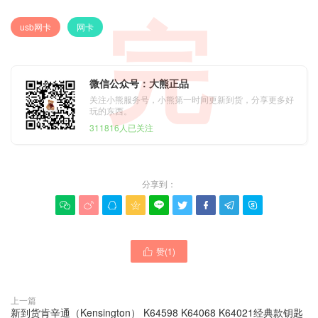
完
usb网卡
网卡
微信公众号：大熊正品
关注小熊服务号，小熊第一时间更新到货，分享更多好
玩的东西。
311816人已关注
分享到：









赞(
1
)

上一篇
新到货肯辛通（Kensington） K64598 K64068 K64021经典款钥匙