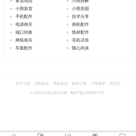
家居用品
小熊拆解
小熊新货
小熊茶园
手机配件
技术分享
电源相关
相机配件
端口转换
线材配件
网络相关
耳机话筒
车载配件
随心闲谈
关于小熊
买前必读
商品售后
联系小熊
订阅更新
淘宝店
© 2003-2026
青州小熊
粤ICP备12089271号