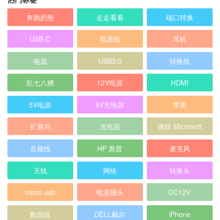
奔跑的熊
走走看看
端口转换
USB-C
电源线
耳机
电源
USB3.0
转换线
乱七八糟
12V电源
HDMI
5V电源
5V充电器
苹果
扩展坞
充电器
微软 Microsoft
音频线
HP 惠普
麦克风
天线
网络
转换头
micro usb
电源插头
DC12V
数据线
DELL戴尔
iPhone