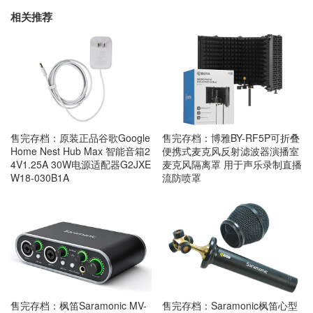
相关推荐
售完存档：原装正品谷歌Google
售完存档：博雅BY-RF5P可折叠
Home Nest Hub Max 智能音箱2
便携式麦克风反射滤波器演播室
4V1.25A 30W电源适配器G2JXE
麦克风隔离罩 用于声乐录制直播
W18-030B1A
流防喷罩
售完存档：枫笛Saramonic MV-
售完存档：Saramonic枫笛心型