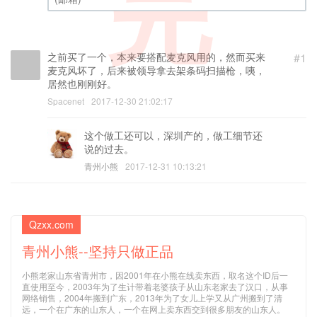
完
(邮箱) (必填)
之前买了一个，本来要搭配麦克风用的，然而买来
#1
麦克风坏了，后来被领导拿去架条码扫描枪，咦，
居然也刚刚好。
Spacenet
2017-12-30 21:02:17
这个做工还可以，深圳产的，做工细节还
说的过去。
青州小熊
2017-12-31 10:13:21
Qzxx.com
青州小熊--坚持只做正品
小熊老家山东省青州市，因2001年在小熊在线卖东西，取名这个ID后一
直使用至今，2003年为了生计带着老婆孩子从山东老家去了汉口，从事
网络销售，2004年搬到广东，2013年为了女儿上学又从广州搬到了清
远，一个在广东的山东人，一个在网上卖东西交到很多朋友的山东人。