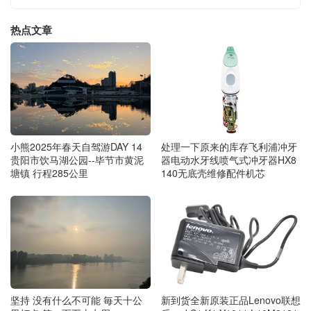
热点文章
处理一下原来的库存飞利浦冲牙
小熊2025年春天自驾游DAY 14
器电动水牙线喷气式冲牙器HX8
贵阳市饮马湖公园--毕节市黄泥
140无底壳维修配件机芯
塘镇 行程285公里
坚持 没有什么不可能 毎天十公
新到货全新原装正品Lenovo联想