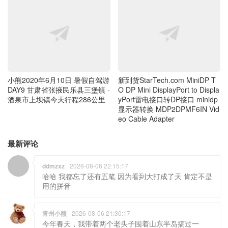
新到货StarTech.com MiniDP T
小熊2020年6月10日 暑假自驾游
O DP Mini DisplayPort to Displa
DAY9 甘肃省张掖民乐县三堡镇 -
yPort雷电接口转DP接口 minidp
酒泉市上坝镇今天行程286公里
显示器转换 MDP2DPMF6IN Vid
eo Cable Adapter
最新评论
ddmzxz
2026-08-06 22:15:17
哈哈 我都忘了还有五笔 因为看到大打成了天 肯定不是
用的拼音
青州小熊
2026-08-06 21:30:17
今年春天，我带着两个老头子围着山东半岛搞过一
圈，这个时间人太多了，回程广东，今天已到了江西
了。