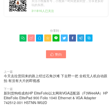
关注小熊服务号，小熊第一时间更新到货，分享更多好
玩的东西。
311816人已关注
分享到：









赞(
0
)

上一篇
今天去拉货回来的路上经过石角沙滩 下去野一把 全程无人机自动跟
拍 有没有大片的即视感
下一篇
新到货狗啃成色HP EliteFolio以太网和VGA适配器（F3W44AA）HP
EliteFolio ElitePad 900 Folio 1040 Ethernet & VGA Adapter
742512-001 HSTNN-W02D