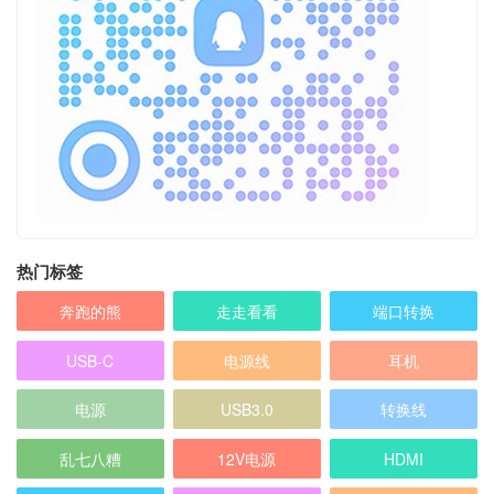
热门标签
奔跑的熊
走走看看
端口转换
USB-C
电源线
耳机
电源
USB3.0
转换线
乱七八糟
12V电源
HDMI
5V电源
5V充电器
苹果