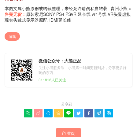
本图文属小熊原创或转载整理，未经允许请勿私自转载--
青州小熊
»
售完无货：
原装索尼SONY PS4 PSVR 延长线 vr4号线 VR头显虚拟
现实头戴式显示器原配HDMI延长线
游戏
微信公众号：大熊正品
关注小熊服务号，小熊第一时间更新到货，分享更多好
玩的东西。
311816人已关注
分享到：









赞(
2
)
