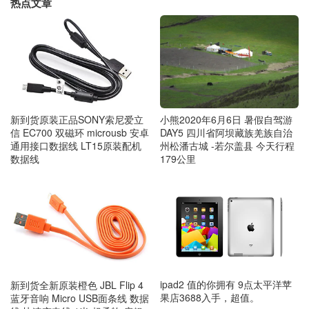
热点文章
新到货原装正品SONY索尼爱立
小熊2020年6月6日 暑假自驾游
信 EC700 双磁环 microusb 安卓
DAY5 四川省阿坝藏族羌族自治
通用接口数据线 LT15原装配机
州松潘古城 -若尔盖县 今天行程
数据线
179公里
ipad2 值的你拥有 9点太平洋苹
新到货全新原装橙色 JBL Flip 4
果店3688入手，超值。
蓝牙音响 Micro USB面条线 数据