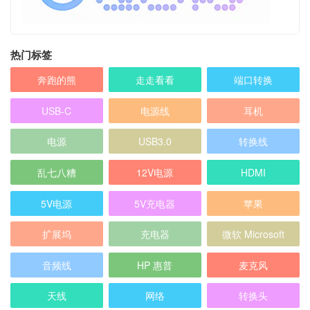
热门标签
奔跑的熊
走走看看
端口转换
USB-C
电源线
耳机
电源
USB3.0
转换线
乱七八糟
12V电源
HDMI
5V电源
5V充电器
苹果
扩展坞
充电器
微软 Microsoft
音频线
HP 惠普
麦克风
天线
网络
转换头