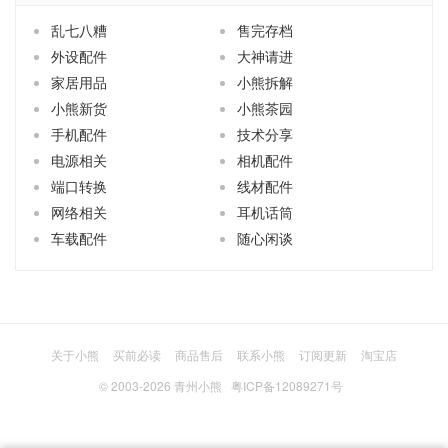
乱七八糟
售完存档
外设配件
大神请进
家居用品
小熊拆解
小熊新货
小熊茶园
手机配件
技术分享
电源相关
相机配件
端口转换
线材配件
网络相关
耳机话筒
车载配件
随心闲谈
关于小熊
买前必读
商品售后
联系小熊
订阅更新
淘宝店
© 2003-2026
青州小熊
粤ICP备12089271号