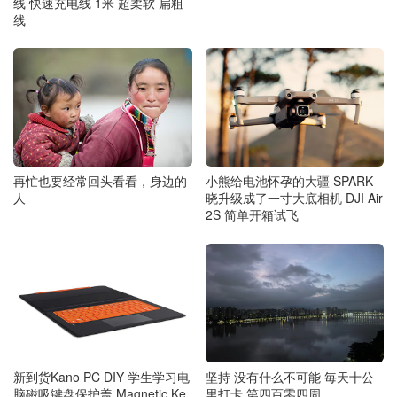
线 快速充电线 1米 超柔软 扁粗
线
再忙也要经常回头看看，身边的
小熊给电池怀孕的大疆 SPARK
人
晓升级成了一寸大底相机 DJI Air
2S 简单开箱试飞
新到货Kano PC DIY 学生学习电
坚持 没有什么不可能 毎天十公
脑磁吸键盘保护盖 Magnetic Ke
里打卡 第四百零四周