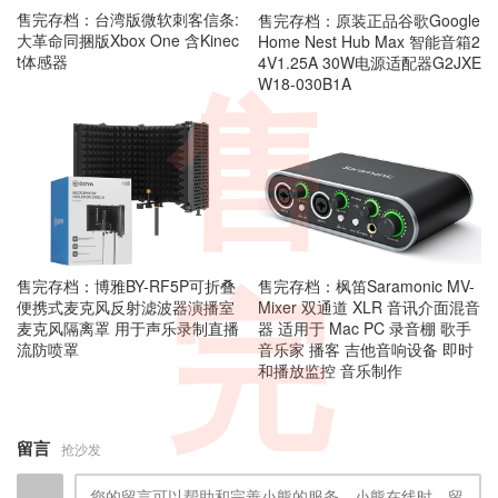
售完存档：台湾版微软刺客信条:
售完存档：原装正品谷歌Google
大革命同捆版Xbox One 含Kinec
Home Nest Hub Max 智能音箱2
t体感器
4V1.25A 30W电源适配器G2JXE
W18-030B1A
售
售完存档：博雅BY-RF5P可折叠
售完存档：枫笛Saramonic MV-
完
便携式麦克风反射滤波器演播室
Mixer 双通道 XLR 音讯介面混音
麦克风隔离罩 用于声乐录制直播
器 适用于 Mac PC 录音棚 歌手
流防喷罩
音乐家 播客 吉他音响设备 即时
和播放监控 音乐制作
留言
抢沙发