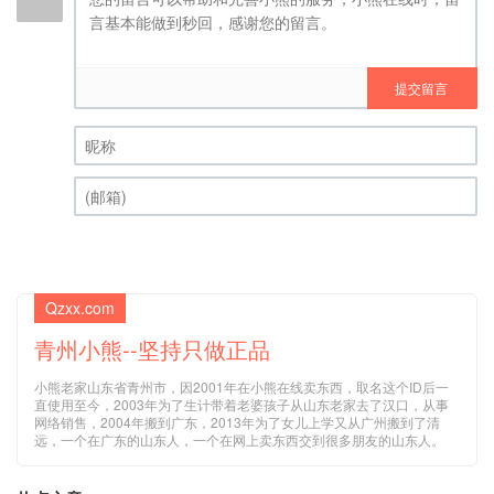
提交留言
昵称 (必填)
(邮箱) (必填)
Qzxx.com
青州小熊--坚持只做正品
小熊老家山东省青州市，因2001年在小熊在线卖东西，取名这个ID后一
直使用至今，2003年为了生计带着老婆孩子从山东老家去了汉口，从事
网络销售，2004年搬到广东，2013年为了女儿上学又从广州搬到了清
远，一个在广东的山东人，一个在网上卖东西交到很多朋友的山东人。