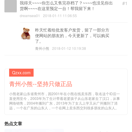
我得天~~~~你怎么又售完存档了？~~~~也没见你出
#1
货啊~~~~在这里预定一台！帮我留下来！
dreamsea01
2018-01-11 11:06:55
昨天忙着给批发客户发货，留了一部分方
便网站的朋友的，今天更新了，可以购买
了。
青州小熊
2018-01-12 10:19:38
Qzxx.com
青州小熊--坚持只做正品
小熊老家山东省青州市，因2001年在小熊在线卖东西，取名这个ID后一
直使用至今，2003年为了生计带着老婆孩子从山东老家去了汉口，从事
网络销售，2004年搬到广东，2013年为了女儿上学又从广州搬到了清
远，一个在广东的山东人，一个在网上卖东西交到很多朋友的山东人。
热点文章