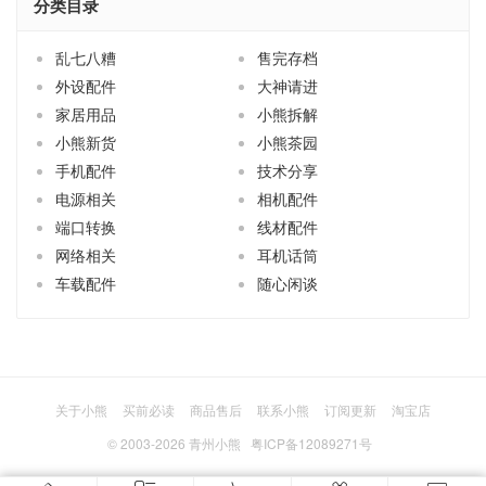
分类目录
乱七八糟
售完存档
外设配件
大神请进
家居用品
小熊拆解
小熊新货
小熊茶园
手机配件
技术分享
电源相关
相机配件
端口转换
线材配件
网络相关
耳机话筒
车载配件
随心闲谈
关于小熊
买前必读
商品售后
联系小熊
订阅更新
淘宝店
© 2003-2026
青州小熊
粤ICP备12089271号