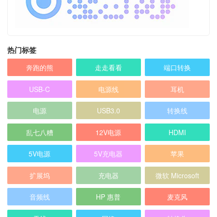
热门标签
奔跑的熊
走走看看
端口转换
USB-C
电源线
耳机
电源
USB3.0
转换线
乱七八糟
12V电源
HDMI
5V电源
5V充电器
苹果
扩展坞
充电器
微软 Microsoft
音频线
HP 惠普
麦克风