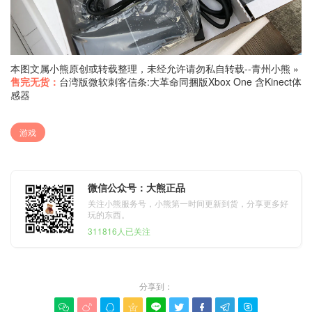
本图文属小熊原创或转载整理，未经允许请勿私自转载--
青州小熊
»
售完无货：
台湾版微软刺客信条:大革命同捆版Xbox One 含Kinect体
感器
游戏
微信公众号：大熊正品
关注小熊服务号，小熊第一时间更新到货，分享更多好
玩的东西。
311816人已关注
分享到：








