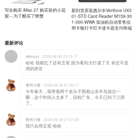
写在购买 iMac 27 购买前的小花
新到货原装惠尔丰Verifone UX3
絮---为了醋买了螃蟹
01-STD Card Reader M159-30
1-000-WWA 加油机自动零售信
用卡银行卡IC卡读卡器支付终端
最新评论
ddmzxz
2026-08-06 22:15:17
哈哈 我都忘了还有五笔 因为看到大打成了天 肯定不是
用的拼音
青州小熊
2026-08-06 21:30:17
今年春天，我带着两个老头子围着山东半岛搞过一
圈，这个时间人太多了，回程广东，今天已到了江西
了。
青州小熊
2026-08-06 21:27:03
我只会用五笔 哈哈