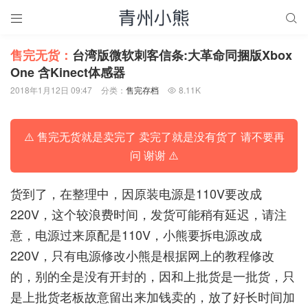


售完无货：
台湾版微软刺客信条:大革命同捆版Xbox
One 含Kinect体感器
2018年1月12日 09:47
分类：
售完存档
8.11K

⚠️ 售完无货就是卖完了 卖完了就是没有货了 请不要再
问 谢谢 ⚠️
货到了，在整理中，因原装电源是110V要改成
220V，这个较浪费时间，发货可能稍有延迟，请注
意，电源过来原配是110V，小熊要拆电源改成
220V，只有电源修改小熊是根据网上的教程修改
的，别的全是没有开封的，因和上批货是一批货，只
是上批货老板故意留出来加钱卖的，放了好长时间加