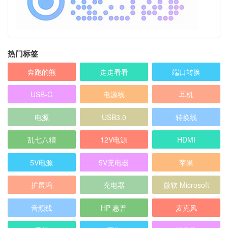
热门标签
奔跑的熊
走走看看
端口转换
USB-C
电源线
耳机
电源
USB3.0
转换线
乱七八糟
12V电源
HDMI
5V电源
5V充电器
苹果
扩展坞
充电器
微软 Microsoft
音频线
HP 惠普
麦克风