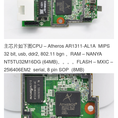
主芯片如下图CPU – Atheros AR1311-AL1A MIPS
32 bit, usb, ddr2, 802.11 bgn 。RAM – NANYA
NT5TU32M16DG (64MB)。。。。FLASH – MXIC –
25l6406EM2 serial, 8 pin SOP (8MB)