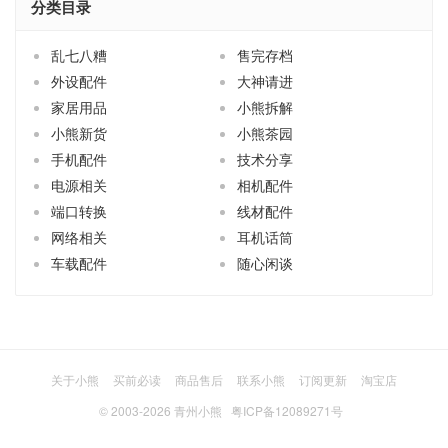
分类目录
乱七八糟
售完存档
外设配件
大神请进
家居用品
小熊拆解
小熊新货
小熊茶园
手机配件
技术分享
电源相关
相机配件
端口转换
线材配件
网络相关
耳机话筒
车载配件
随心闲谈
关于小熊
买前必读
商品售后
联系小熊
订阅更新
淘宝店
© 2003-2026
青州小熊
粤ICP备12089271号