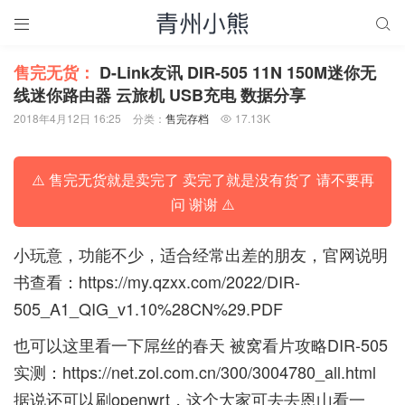


售完无货：
D-Link友讯 DIR-505 11N 150M迷你无
线迷你路由器 云旅机 USB充电 数据分享
2018年4月12日 16:25
分类：
售完存档
17.13K

⚠️ 售完无货就是卖完了 卖完了就是没有货了 请不要再
问 谢谢 ⚠️
小玩意，功能不少，适合经常出差的朋友，官网说明
书查看：
https://my.qzxx.com/2022/DIR-
505_A1_QIG_v1.10%28CN%29.PDF
也可以这里看一下屌丝的春天 被窝看片攻略DIR-505
实测：
https://net.zol.com.cn/300/3004780_all.html
据说还可以刷openwrt，这个大家可去去恩山看一