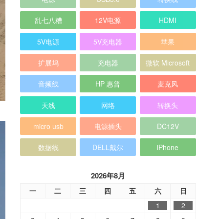
乱七八糟
12V电源
HDMI
5V电源
5V充电器
苹果
扩展坞
充电器
微软 Microsoft
音频线
HP 惠普
麦克风
天线
网络
转换头
micro usb
电源插头
DC12V
数据线
DELL戴尔
iPhone
2026年8月
一
二
三
四
五
六
日
1
2