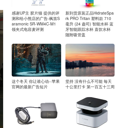
感谢UP主 胶片猫 提供的评
新到货原装正品HidrateSpa
测和给小熊店的广告-枫笛S
rk PRO Tritan 塑料款 710
aramonic SR-WM4C-M1
毫升 (24 盎司) 智能水杯 蓝
领夹式电容麦评测
牙智能跟踪水杯 直饮水杯
随附吸管盖
这个冬天 你让谁心动--苹果
坚持 没有什么不可能 毎天
官网的最新广告短片
十公里打卡 第一百五十三周