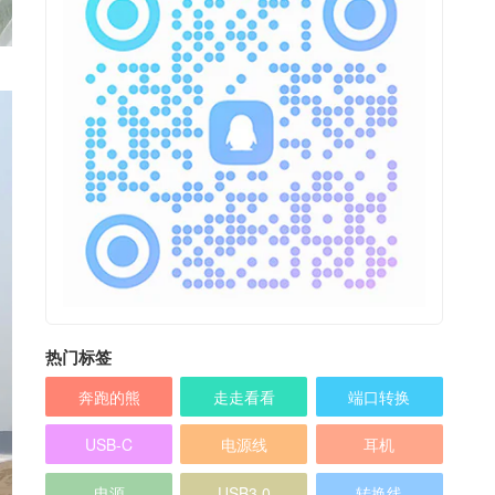
热门标签
奔跑的熊
走走看看
端口转换
USB-C
电源线
耳机
电源
USB3.0
转换线