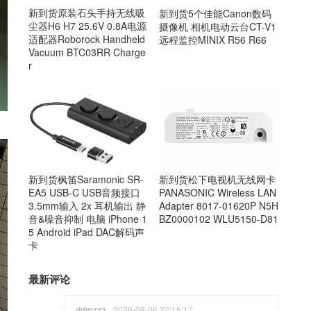
新到货原装石头手持无线吸
新到货5个佳能Canon数码
尘器H6 H7 25.6V 0.8A电源
摄像机 相机电动云台CT-V1
适配器Roborock Handheld
远程监控MINIX R56 R66
Vacuum BTC03RR Charge
r
新到货松下电视机无线网卡
新到货枫笛Saramonic SR-
PANASONIC Wireless LAN
EA5 USB-C USB音频接口
Adapter 8017-01620P N5H
3.5mm输入 2x 耳机输出 静
BZ0000102 WLU5150-D81
音&噪音抑制 电脑 iPhone 1
5 Android iPad DAC解码声
卡
最新评论
ddmzxz
2026-08-06 22:15:17