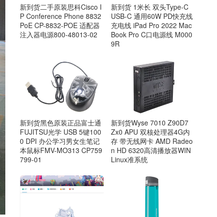
新到货二手原装思科Cisco I
新到货 1米长 双头Type-C
P Conference Phone 8832
USB-C 通用60W PD快充线
PoE CP-8832-POE 适配器
充电线 iPad Pro 2022 Mac
注入器电源800-48013-02
Book Pro C口电源线 M000
9R
新到货Wyse 7010 Z90D7
新到货黑色原装正品富士通
Zx0 APU 双核处理器4G内
FUJITSU光学 USB 5键100
存 带无线网卡 AMD Radeo
0 DPI 办公学习男女生笔记
n HD 6320高清播放器WIN
本鼠标FMV-MO313 CP759
Linux准系统
799-01