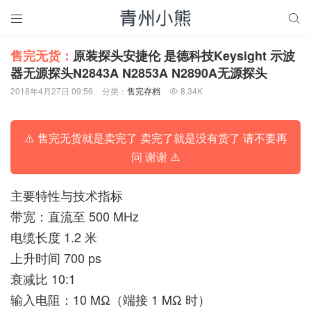


售完无货：
原装探头安捷伦 是德科技Keysight 示波
器无源探头N2843A N2853A N2890A无源探头
2018年4月27日 09:56
分类：
售完存档
8.34K

⚠️ 售完无货就是卖完了 卖完了就是没有货了 请不要再
问 谢谢 ⚠️
主要特性与技术指标
带宽：直流至 500 MHz
电缆长度 1.2 米
上升时间 700 ps
衰减比 10:1
输入电阻：10 MΩ（端接 1 MΩ 时）