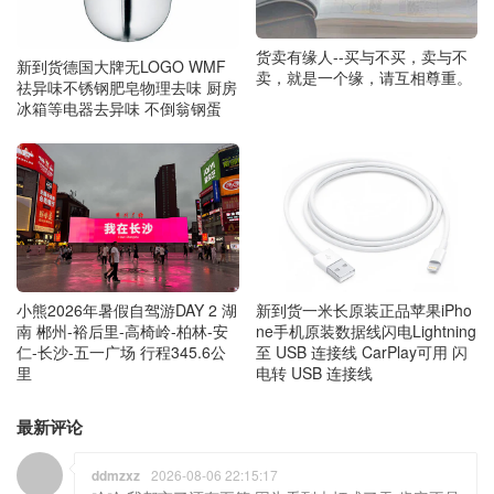
货卖有缘人--买与不买，卖与不
新到货德国大牌无LOGO WMF
卖，就是一个缘，请互相尊重。
祛异味不锈钢肥皂物理去味 厨房
冰箱等电器去异味 不倒翁钢蛋
小熊2026年暑假自驾游DAY 2 湖
新到货一米长原装正品苹果iPho
南 郴州-裕后里-高椅岭-柏林-安
ne手机原装数据线闪电Lightning
仁-长沙-五一广场 行程345.6公
至 USB 连接线 CarPlay可用 闪
里
电转 USB 连接线
最新评论
ddmzxz
2026-08-06 22:15:17