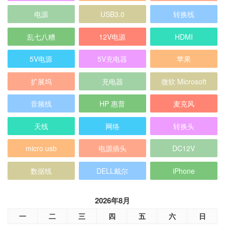
电源
USB3.0
转换线
乱七八糟
12V电源
HDMI
5V电源
5V充电器
苹果
扩展坞
充电器
微软 Microsoft
音频线
HP 惠普
麦克风
天线
网络
转换头
micro usb
电源插头
DC12V
数据线
DELL戴尔
iPhone
2026年8月
一
二
三
四
五
六
日