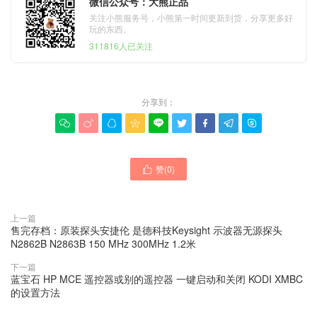
微信公众号：大熊正品
关注小熊服务号，小熊第一时间更新到货，分享更多好
玩的东西。
311816人已关注
分享到：









赞(
0
)

上一篇
售完存档：原装探头安捷伦 是德科技Keysight 示波器无源探头
N2862B N2863B 150 MHz 300MHz 1.2米
下一篇
蓝宝石 HP MCE 遥控器或别的遥控器 一键启动和关闭 KODI XMBC
的设置方法