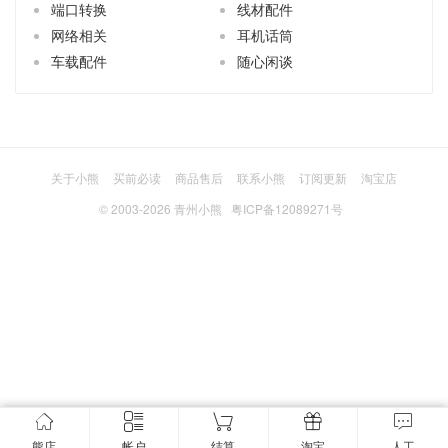
端口转换
线材配件
网络相关
耳机话筒
车载配件
随心闲谈
关于小熊
买前必读
商品售后
联系小熊
订阅更新
淘宝店
© 2003-2026
青州小熊
粤ICP备12089271号
熊店
帐户
结算
淘宝
人工