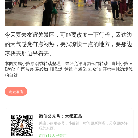
今天要去友谊关景区，可能要改变一下行程，因这边
的天气感觉有点闷热，要找凉快一点的地方，要那边
凉块去那边呆着去。
本图文属小熊原创或转载整理，未经允许请勿私自转载--
青州小熊
»
DAY2 广西东兴-马鞍坳-顺风坳-凭祥 全程S325省道 开始中越边境线
的自驾
走走看看
微信公众号：大熊正品
关注小熊服务号，小熊第一时间更新到货，分享更多好
玩的东西。
311816人已关注