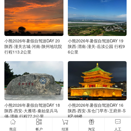
小熊2026年暑假自驾游DAY 20
小熊2026年暑假自驾游DAY 19
陕西-潼关古城-河南-陕州地坑院
陕西-渭南-潼关-岳渎公园 行程9
行程113.2公里
6公里
小熊2026年暑假自驾游DAY 18
小熊2026年暑假自驾游DAY 16
陕西-西安-大雁塔-秦始皇兵马
陕西-西安-东仓门早市-王府井-S
俑-渭南 行程77.2公里
KP-钟楼
熊店
帐户
结算
淘宝
人工