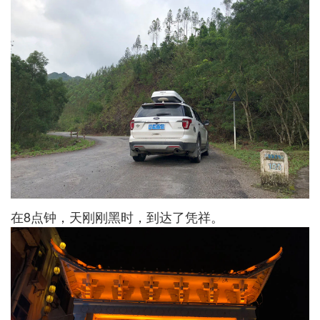
在8点钟，天刚刚黑时，到达了凭祥。