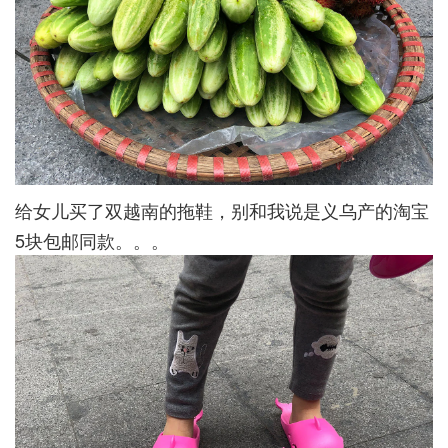
给女儿买了双越南的拖鞋，别和我说是义乌产的淘宝
5块包邮同款。。。