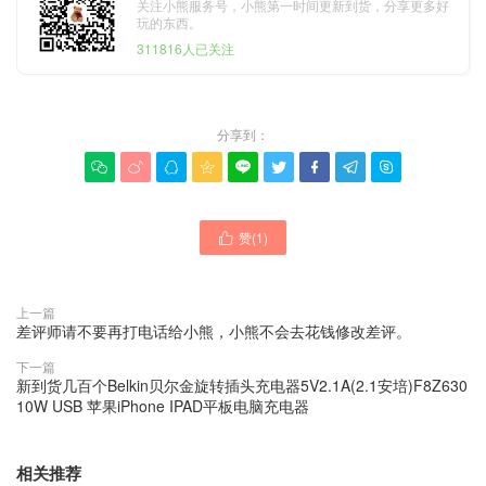
关注小熊服务号，小熊第一时间更新到货，分享更多好
玩的东西。
311816人已关注
分享到：









赞(
1
)

上一篇
差评师请不要再打电话给小熊，小熊不会去花钱修改差评。
下一篇
新到货几百个Belkin贝尔金旋转插头充电器5V2.1A(2.1安培)F8Z630
10W USB 苹果iPhone IPAD平板电脑充电器
相关推荐