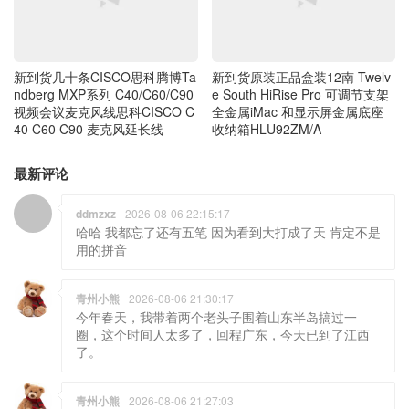
新到货几十条CISCO思科腾博Ta
新到货原装正品盒装12南 Twelv
ndberg MXP系列 C40/C60/C90
e South HiRise Pro 可调节支架
视频会议麦克风线思科CISCO C
全金属iMac 和显示屏金属底座
40 C60 C90 麦克风延长线
收纳箱HLU92ZM/A
最新评论
ddmzxz
2026-08-06 22:15:17
哈哈 我都忘了还有五笔 因为看到大打成了天 肯定不是
用的拼音
青州小熊
2026-08-06 21:30:17
今年春天，我带着两个老头子围着山东半岛搞过一
圈，这个时间人太多了，回程广东，今天已到了江西
了。
青州小熊
2026-08-06 21:27:03