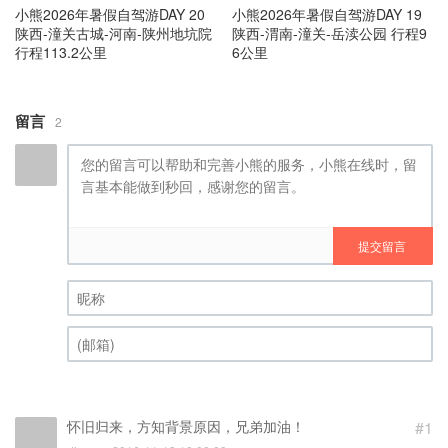
小熊2026年暑假自驾游DAY 20
小熊2026年暑假自驾游DAY 19
陕西-潼关古城-河南-陕州地坑院
陕西-渭南-潼关-岳渎公园 行程9
行程113.2公里
6公里
留言
2
提交留言
昵称 (必填)
(邮箱) (必填)
怀旧归来，方知背景原因，兄弟加油！
#1