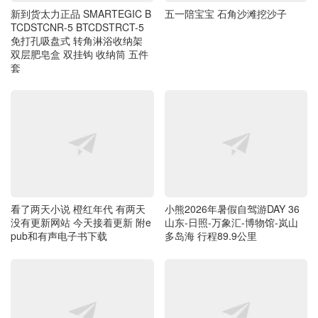
新到货太力正品 SMARTEGIC B
五一陪宝宝 石角沙滩挖沙子
TCDSTCNR-5 BTCDSTRCT-5
免打孔吸盘式 转角淋浴收纳架
双层肥皂盒 双挂钩 收纳筒 五件
套
看了两天小说 橙红年代 有两天
小熊2026年暑假自驾游DAY 36
没有更新网站 今天接着更新 附e
山东-日照-万象汇-博物馆-岚山
pub和有声电子书下载
多岛海 行程89.9公里