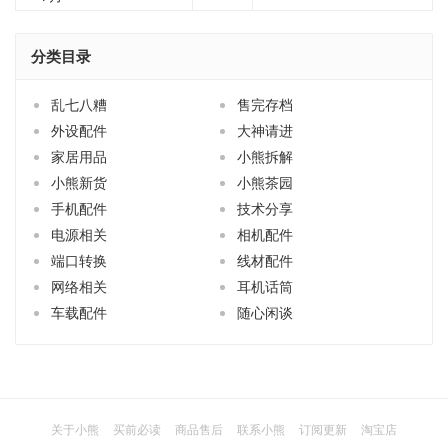
分类目录
乱七八糟
售完存档
外设配件
大神请进
家居用品
小熊拆解
小熊新货
小熊茶园
手机配件
技术分享
电源相关
相机配件
端口转换
线材配件
网络相关
耳机话筒
车载配件
随心闲谈
关于小熊
买前必读
商品售后
联系小熊
订阅更新
淘宝店