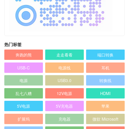
热门标签
奔跑的熊
走走看看
端口转换
USB-C
电源线
耳机
电源
USB3.0
转换线
乱七八糟
12V电源
HDMI
5V电源
5V充电器
苹果
扩展坞
充电器
微软 Microsoft