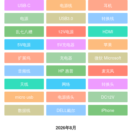
USB-C
电源线
耳机
电源
USB3.0
转换线
乱七八糟
12V电源
HDMI
5V电源
5V充电器
苹果
扩展坞
充电器
微软 Microsoft
音频线
HP 惠普
麦克风
天线
网络
转换头
micro usb
电源插头
DC12V
数据线
DELL戴尔
iPhone
2026年8月