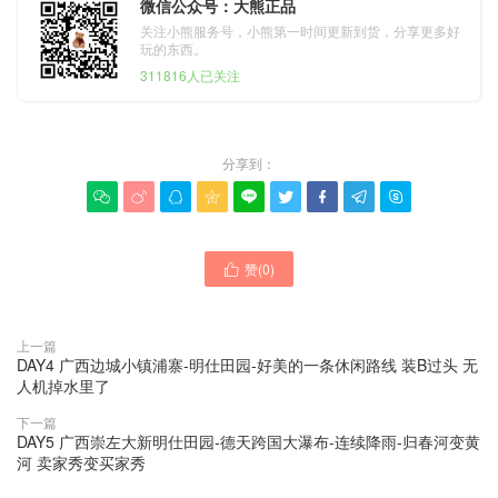
微信公众号：大熊正品
关注小熊服务号，小熊第一时间更新到货，分享更多好
玩的东西。
311816人已关注
分享到：









赞(
0
)

上一篇
DAY4 广西边城小镇浦寨-明仕田园-好美的一条休闲路线 装B过头 无
人机掉水里了
下一篇
DAY5 广西崇左大新明仕田园-德天跨国大瀑布-连续降雨-归春河变黄
河 卖家秀变买家秀