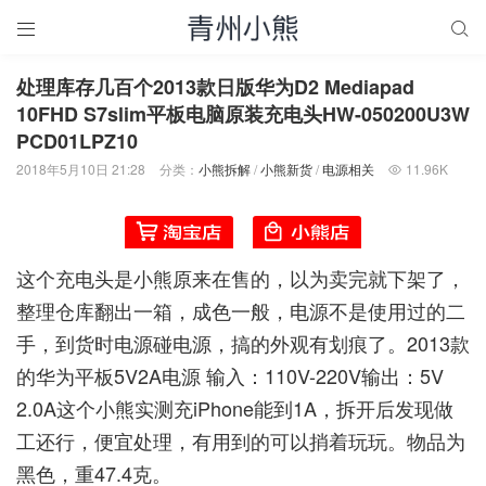


处理库存几百个2013款日版华为D2 Mediapad
10FHD S7slim平板电脑原装充电头HW-050200U3W
PCD01LPZ10
2018年5月10日 21:28
分类：
小熊拆解
/
小熊新货
/
电源相关
11.96K

这个充电头是小熊原来在售的，以为卖完就下架了，
整理仓库翻出一箱，成色一般，电源不是使用过的二
手，到货时电源碰电源，搞的外观有划痕了。2013款
的华为平板5V2A电源 输入：110V-220V输出：5V
2.0A这个小熊实测充iPhone能到1A，拆开后发现做
工还行，便宜处理，有用到的可以捎着玩玩。物品为
黑色，重47.4克。