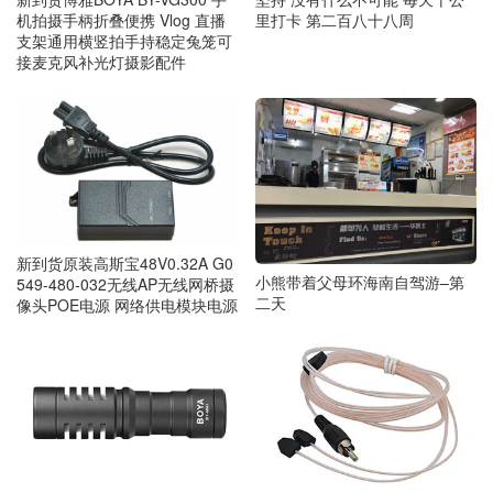
机拍摄手柄折叠便携 Vlog 直播
里打卡 第二百八十八周
支架通用横竖拍手持稳定兔笼可
接麦克风补光灯摄影配件
新到货原装高斯宝48V0.32A G0
小熊带着父母环海南自驾游–第
549-480-032无线AP无线网桥摄
二天
像头POE电源 网络供电模块电源