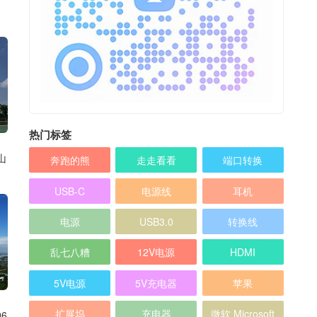
热门标签
山
奔跑的熊
走走看看
端口转换
USB-C
电源线
耳机
电源
USB3.0
转换线
乱七八糟
12V电源
HDMI
5V电源
5V充电器
苹果
扩展坞
充电器
微软 Microsoft
6