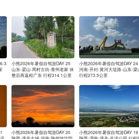
6-3
小熊2026年暑假自驾游DAY 25
小熊2026年暑假自驾游DAY 24
家
山东-梁山-周村古街-青州老家 休
河南-开封-黄河大堤路-山东-梁
整后再返程广东 行程314.1公里
行程273.5公里
1
小熊2026年暑假自驾游DAY 20
小熊2026年暑假自驾游DAY 19
华庄
陕西-潼关古城-河南-陕州地坑院
陕西-渭南-潼关-岳渎公园 行程9