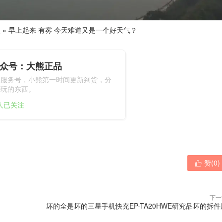
熊
»
早上起来 有雾 今天难道又是一个好天气？
众号：大熊正品
熊服务号，小熊第一时间更新到货，分
好玩的东西。
6人已关注
赞(
0
)

下一
坏的全是坏的三星手机快充EP-TA20HWE研究品坏的拆件