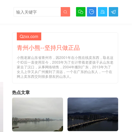





Qzxx.com
青州小熊--坚持只做正品
小熊老家山东省青州市，因2001年在小熊在线卖东西，取名这
不
个ID后一直使用至今，2003年为了生计带着老婆孩子从山东老
家去了汉口，从事网络销售，2004年搬到广东，2013年为了
女儿上学又从广州搬到了清远，一个在广东的山东人，一个在
网上卖东西交到很多朋友的山东人。
热点文章