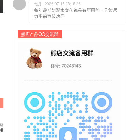
七月
2026-07-15 08:18:25
每年暑期防溺水宣传都是有原因的，只能尽
力事前宣传劝导
熊店产品QQ交流群
篇
用