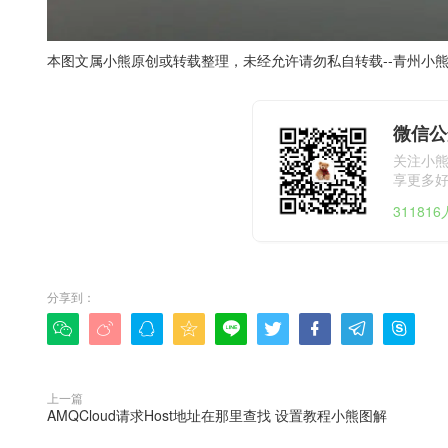
本图文属小熊原创或转载整理，未经允许请勿私自转载--
青州小
微信公
关注小
享更多
31181
分享到：









上一篇
AMQCloud请求Host地址在那里查找 设置教程小熊图解