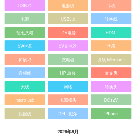
USB-C
电源线
耳机
电源
USB3.0
转换线
乱七八糟
12V电源
HDMI
5V电源
5V充电器
苹果
扩展坞
充电器
微软 Microsoft
音频线
HP 惠普
麦克风
天线
网络
转换头
micro usb
电源插头
DC12V
数据线
DELL戴尔
iPhone
2026年8月