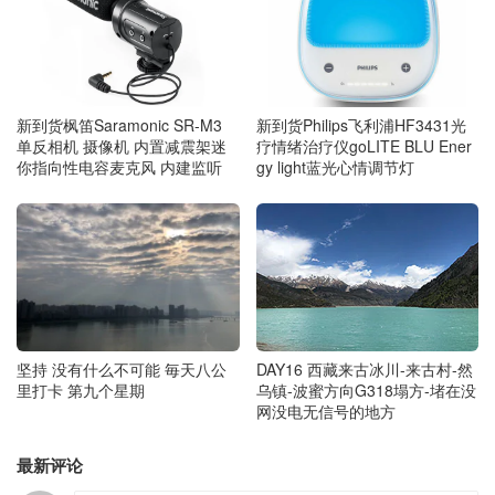
新到货枫笛Saramonic SR-M3
新到货Philips飞利浦HF3431光
单反相机 摄像机 内置减震架迷
疗情绪治疗仪goLITE BLU Ener
你指向性电容麦克风 内建监听
gy light蓝光心情调节灯
坚持 没有什么不可能 毎天八公
DAY16 西藏来古冰川-来古村-然
里打卡 第九个星期
乌镇-波蜜方向G318塌方-堵在没
网没电无信号的地方
最新评论