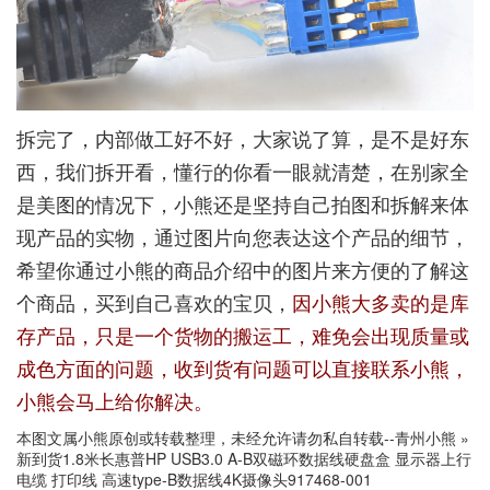
拆完了，内部做工好不好，大家说了算，是不是好东
西，我们拆开看，懂行的你看一眼就清楚，在别家全
是美图的情况下，小熊还是坚持自己拍图和拆解来体
现产品的实物，通过图片向您表达这个产品的细节，
希望你通过小熊的商品介绍中的图片来方便的了解这
个商品，买到自己喜欢的宝贝，
因小熊大多卖的是库
存产品，只是一个货物的搬运工，难免会出现质量或
成色方面的问题，收到货有问题可以直接联系小熊，
小熊会马上给你解决。
本图文属小熊原创或转载整理，未经允许请勿私自转载--
青州小熊
»
新到货1.8米长惠普HP USB3.0 A-B双磁环数据线硬盘盒 显示器上行
电缆 打印线 高速type-B数据线4K摄像头917468-001