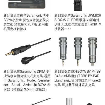
新到货原装枫笛Saramonic博雅
新到货枫笛Saramonic UWMIC9
BOYA小蜜蜂 腰包麦弹簧热靴安
S RX9S OLED显示屏 内置电池
装支架 冷靴座相机卡板 通用相
UHF无线腰包式接收器小蜜蜂 单
机固定板转接板
接收器一个
新到货枫笛Saramonic DK5A 专
新到货盒装博雅BOYA BY-P4 BY-
业防水全指向领夹式麦克风 适用
P4A 3.5MM接口TRRS BY-P4D
于 Saramonic、Rode、Sennhei
Lightning认证闪电口老iPhone麦
ser、Senal、Azden 和 BOYA 发
克风 可折叠手机外置麦克风
射器（带锁定 3.5mm 连接器）