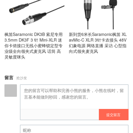
枫笛Saramonic DK3B 索尼专用
新到货6米长Saramonic枫笛 XL
3.5mm DK3F 3 针 Mini-XLR 迷
avMic-C XLR 3针卡农接头 48V
你卡侬接口无线小蜜蜂锁定型专
幻象电源 网络直播 采访 心型指
业级全向领夹式麦克风 话筒 高
向式领夹麦克风
灵敏度咪头
留言
抢沙发
提交留言