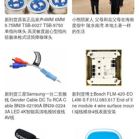
小熊陪家人 父母和岳父母在海南
新到货原装正品泉声4MM 6MM
度假中 陵水南湾 本地土著一样
9.75MM TSB-6027 TSB-9750
的生活
单指向咪头 高灵敏度超心型指向
驻极体枪式话筒降噪咪头
新到货三星Samsung一分二音频
新到货博士Bosch FLM-420-EO
线 Gender Cable DC To RCA C
L4W-S F.01U.083.617 End of li
able BN39-02190A BN39-0224
ne module 4 wire surface moun
3A LED 4K智能高清电视转接线
t 端线模块4线表面安装
AV线