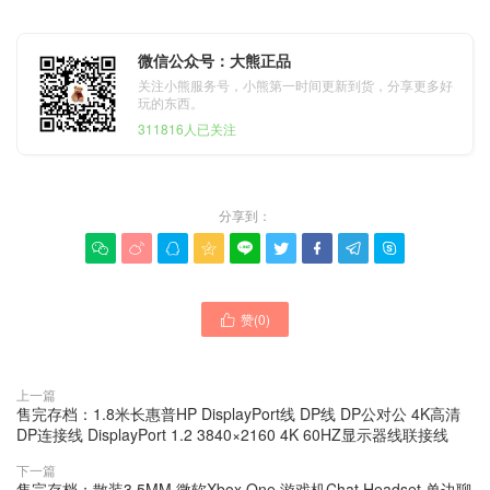
微信公众号：大熊正品
关注小熊服务号，小熊第一时间更新到货，分享更多好
玩的东西。
311816人已关注
分享到：









赞(
0
)

上一篇
售完存档：1.8米长惠普HP DisplayPort线 DP线 DP公对公 4K高清
DP连接线 DisplayPort 1.2 3840×2160 4K 60HZ显示器线联接线
下一篇
售完存档：散装3.5MM 微软Xbox One 游戏机Chat Headset 单边聊