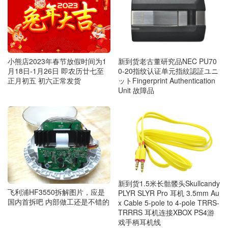
小熊店2023年春节放假时间为1
新到货老古董研究品NEC PU70
月18日-1月26日 即农历廿七至
0-20指纹认证单元指紋認証ユニ
正月初五 初六正常发货
ットFingerprint Authentication
Unit 故障品
新到货1.5米长骷髅头Skullcandy
飞利浦HF3550拆解图片，应是
PLYR SLYR Pro 耳机 3.5mm Au
国内首拆吧 内部做工还是不错的
x Cable 5-pole to 4-pole TRRS-
TRRRS 耳机连接XBOX PS4游
戏手柄耳机线