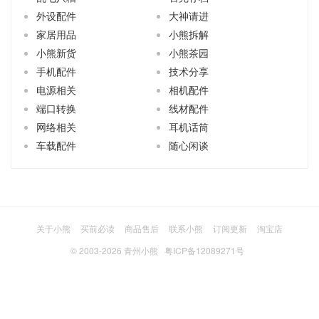
外设配件
大神请进
家居用品
小熊拆解
小熊新货
小熊茶园
手机配件
技术分享
电源相关
相机配件
端口转换
线材配件
网络相关
耳机话筒
车载配件
随心闲谈
关于小熊
买前必读
商品售后
联系小熊
订阅更新
淘宝店
© 2003-2026
青州小熊
粤ICP备12089271号