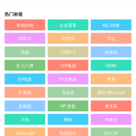
热门标签
奔跑的熊
走走看看
端口转换
USB-C
电源线
耳机
电源
USB3.0
转换线
乱七八糟
12V电源
HDMI
5V电源
5V充电器
苹果
扩展坞
充电器
微软 Microsoft
音频线
HP 惠普
麦克风
天线
网络
转换头
micro usb
电源插头
DC12V