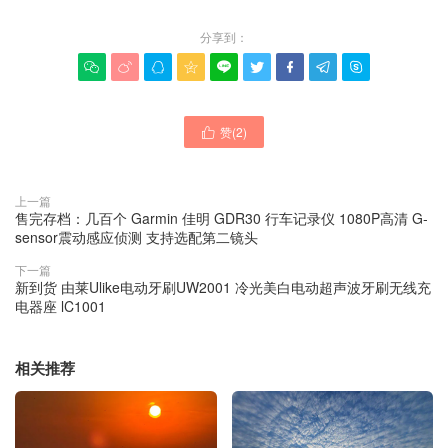
分享到：









赞(
2
)

上一篇
售完存档：几百个 Garmin 佳明 GDR30 行车记录仪 1080P高清 G-
sensor震动感应侦测 支持选配第二镜头
下一篇
新到货 由莱Ulike电动牙刷UW2001 冷光美白电动超声波牙刷无线充
电器座 lC1001
相关推荐