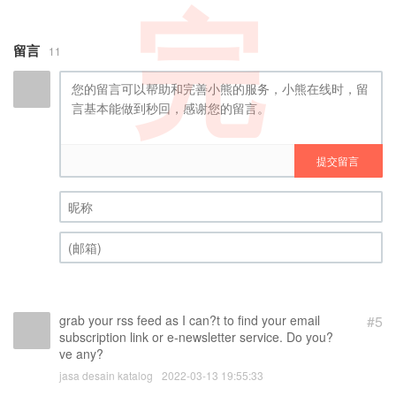
完
留言
11
提交留言
昵称 (必填)
(邮箱) (必填)
grab your rss feed as I can?t to find your email
#5
subscription link or e-newsletter service. Do you?
ve any?
jasa desain katalog
2022-03-13 19:55:33