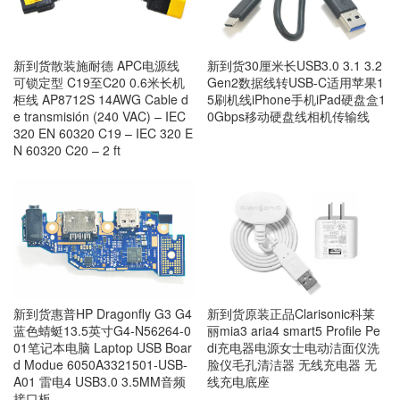
新到货散装施耐德 APC电源线
新到货30厘米长USB3.0 3.1 3.2
可锁定型 C19至C20 0.6米长机
Gen2数据线转USB-C适用苹果1
柜线 AP8712S 14AWG Cable d
5刷机线iPhone手机iPad硬盘盒1
e transmisión (240 VAC) – IEC
0Gbps移动硬盘线相机传输线
320 EN 60320 C19 – IEC 320 E
N 60320 C20 – 2 ft
新到货惠普HP Dragonfly G3 G4
新到货原装正品Clarisonic科莱
蓝色蜻蜓13.5英寸G4-N56264-0
丽mia3 aria4 smart5 Profile Pe
01笔记本电脑 Laptop USB Boar
di充电器电源女士电动洁面仪洗
d Modue 6050A3321501-USB-
脸仪毛孔清洁器 无线充电器 无
A01 雷电4 USB3.0 3.5MM音频
线充电底座
接口板