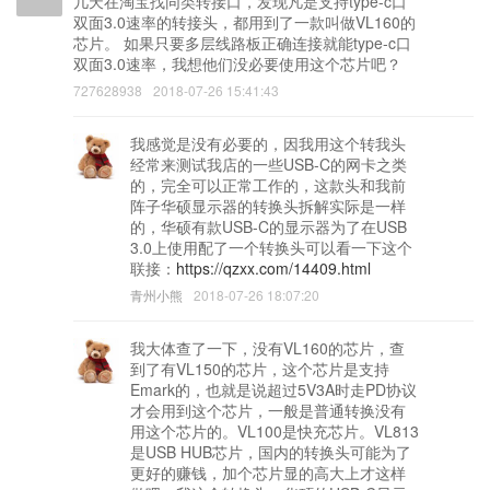
几天在淘宝找同类转接口，发现凡是支持type-c口
双面3.0速率的转接头，都用到了一款叫做VL160的
芯片。 如果只要多层线路板正确连接就能type-c口
双面3.0速率，我想他们没必要使用这个芯片吧？
727628938
2018-07-26 15:41:43
我感觉是没有必要的，因我用这个转我头
经常来测试我店的一些USB-C的网卡之类
的，完全可以正常工作的，这款头和我前
阵子华硕显示器的转换头拆解实际是一样
的，华硕有款USB-C的显示器为了在USB
3.0上使用配了一个转换头可以看一下这个
联接：
https://qzxx.com/14409.html
青州小熊
2018-07-26 18:07:20
我大体查了一下，没有VL160的芯片，查
到了有VL150的芯片，这个芯片是支持
Emark的，也就是说超过5V3A时走PD协议
才会用到这个芯片，一般是普通转换没有
用这个芯片的。VL100是快充芯片。VL813
是USB HUB芯片，国内的转换头可能为了
更好的赚钱，加个芯片显的高大上才这样