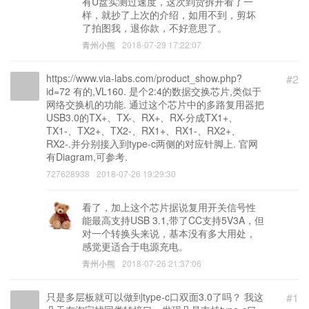
有U盘实测过速度，这次到货拆开看了一
样，就抄了上次的介绍，如用不到，剪坏
了拍图我，退你款，不好意思了。
青州小熊
2018-07-29 17:22:07
https://www.via-labs.com/product_show.php?
#2
id=72 有的,VL160. 是个2:4的数据交换芯片,类似于
网络交换机的功能. 通过这个芯片中的多路复用器把
USB3.0的TX+、TX-、RX+、RX-分成TX1+、
TX1-、TX2+、TX2-、RX1+、RX1-、RX2+、
RX2-.并分别接入到type-c两侧的对应针脚上. 官网
有Diagram,可参考.
727628938
2018-07-26 19:29:30
看了，加上这个芯片据说复用开关信号性
能最高支持USB 3.1,带了CC支持5V3A，但
对一个转换头来说，基本没有多大用处，
感觉更适合于电源充电。
青州小熊
2018-07-26 21:37:06
只是多层板就可以做到type-c口双面3.0了吗？ 我这
#1