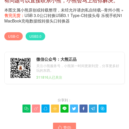
本图文属小熊原创或转载整理，未经允许请勿私自转载--
青州小熊
»
售完无货：
USB 3.0公口转换USB3.1 Type-C转接头母 乐视手机N1
MacBook充电数据线转接头口转换器
USB-C
USB3.0
微信公众号：大熊正品
关注小熊服务号，小熊第一时间更新到货，分享更多好
玩的东西。
311816人已关注
分享到：









赞(
0
)
