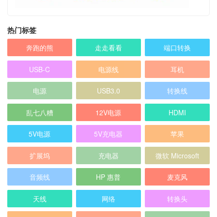
热门标签
奔跑的熊
走走看看
端口转换
USB-C
电源线
耳机
电源
USB3.0
转换线
乱七八糟
12V电源
HDMI
5V电源
5V充电器
苹果
扩展坞
充电器
微软 Microsoft
音频线
HP 惠普
麦克风
天线
网络
转换头