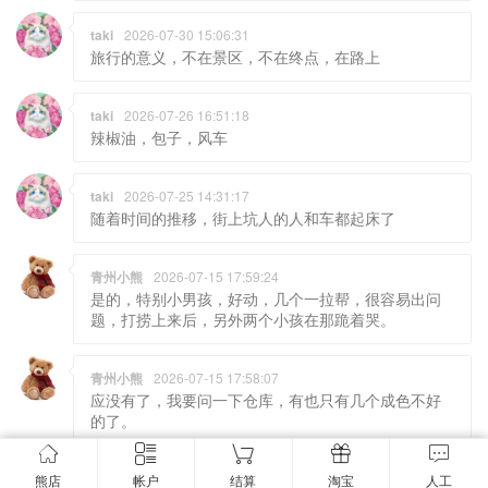
taki
2026-07-30 15:06:31
旅行的意义，不在景区，不在终点，在路上
taki
2026-07-26 16:51:18
辣椒油，包子，风车
taki
2026-07-25 14:31:17
随着时间的推移，街上坑人的人和车都起床了
青州小熊
2026-07-15 17:59:24
是的，特别小男孩，好动，几个一拉帮，很容易出问
题，打捞上来后，另外两个小孩在那跪着哭。
青州小熊
2026-07-15 17:58:07
应没有了，我要问一下仓库，有也只有几个成色不好
的了。
熊店
帐户
结算
淘宝
人工
熊店产品QQ交流群