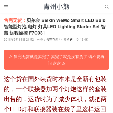


售完无货：
贝尔金 Belkin WeMo Smart LED Bulb
智能型灯泡 电灯 灯具LED Lighting Starter Set 智
慧 远程操控 F7C031
2018年9月14日 21:52
分类：
售完存档
/
小熊拆解
13.4K

⚠️ 售完无货就是卖完了 卖完了就是没有货了 请不要再
问 谢谢 ⚠️
这个货在国外装货时本来是全新有包装
的，一个联接器加两个灯炮这样的套装
出售的，运货时为了减少体积，就把两
个LED灯和联接器装在袋子里这样运回