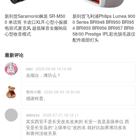
新到货Saramonic枫笛 SR-M50
新到货飞利浦Philips Lumea 900
0 单话筒 卡农口XLR 心型小振膜
0 Series BRI948 BRI950 BRI95
电容式麦克风 超低噪音全频响应
4 BRI955 BRI956 BRI957 BRI9
心型收音模式
58/00 Prestige IPL彩光脱毛器仪
配件面部灯头
最新评论
taki
2026-08-06 14:10:48
去烟台，潍坊么？
青州小熊
2026-08-03 18:30:46
感谢科普。
ddmzxz
2026-07-31 16:12:11
其实西安不是长安改名改来的 长安一直是县级单位 西
安是长安县的“上级单位”改的名 就好比如果潍坊改名
和青州没啥关系