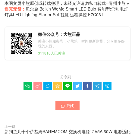
本图文属小熊原创或转载整理，未经允许请勿私自转载--
青州小熊
»
售完无货：
贝尔金 Belkin WeMo Smart LED Bulb 智能型灯泡 电灯
灯具LED Lighting Starter Set 智慧 远程操控 F7C031
微信公众号：大熊正品
关注小熊服务号，小熊第一时间更新到货，分享更多好
玩的东西。
311816人已关注
分享到：









赞(
4
)

上一篇
新到货几十个萨基姆SAGEMCOM 交换机电源12V5A 60W 电源适配