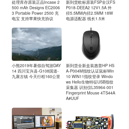
新到货欧标原装FSP全汉FS
处理库存原装正品Incase 2
P018-DEEA2 12V1.5A 外
500 mAh Designs EC2006
径5.5MM内径2.5MM 18W
3 Portable Power 2500 充
电源适配器 线长1.5米
电宝 支持苹果快充协议
小熊2019年暑假自驾游DAY
新到货全新盒装惠普HP HS
14 四川宝兴县-G108国道-
A-P004M指纹认证鼠标Win
九襄古镇 今天行程160公里
10 WIN11指纹登录 Windo
ws Hello生物特征USB指纹
采集器 识别仪L35964-001
Fingerprint Mouse 4TS44A
A#UUF