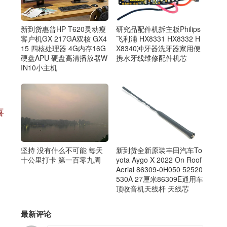
新到货惠普HP T620灵动瘦
研究品配件机拆主板Philips
客户机GX 217GA双核 GX4
飞利浦 HX8331 HX8332 H
15 四核处理器 4G内存16G
X8340冲牙器洗牙器家用便
硬盘APU 硬盘高清播放器W
携水牙线维修配件机芯
IN10小主机
，
喜
坚持 没有什么不可能 毎天
新到货全新原装丰田汽车To
十公里打卡 第一百零九周
yota Aygo X 2022 On Roof
Aerial 86309-0H050 52520
530A 27厘米86309E通用车
顶收音机天线杆 天线芯
最新评论