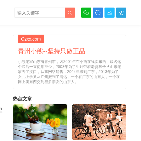





Qzxx.com
青州小熊--坚持只做正品
小熊老家山东省青州市，因2001年在小熊在线卖东西，取名这
个ID后一直使用至今，2003年为了生计带着老婆孩子从山东老
家去了汉口，从事网络销售，2004年搬到广东，2013年为了
女儿上学又从广州搬到了清远，一个在广东的山东人，一个在
网上卖东西交到很多朋友的山东人。
热点文章
里