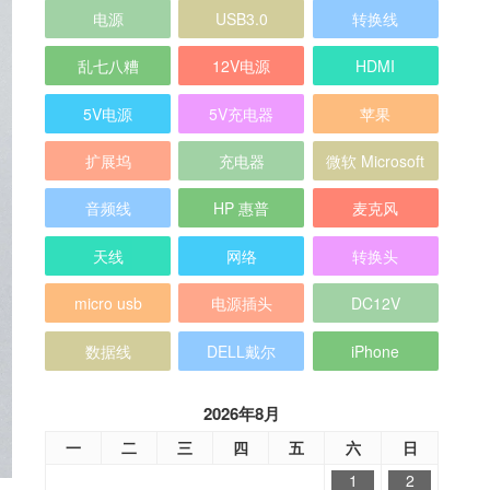
电源
USB3.0
转换线
乱七八糟
12V电源
HDMI
5V电源
5V充电器
苹果
扩展坞
充电器
微软 Microsoft
音频线
HP 惠普
麦克风
天线
网络
转换头
micro usb
电源插头
DC12V
数据线
DELL戴尔
iPhone
2026年8月
一
二
三
四
五
六
日
1
2