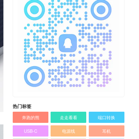
热门标签
奔跑的熊
走走看看
端口转换
USB-C
电源线
耳机