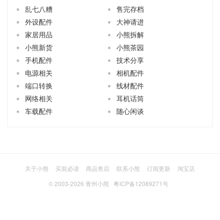
乱七八糟
售完存档
外设配件
大神请进
家居用品
小熊拆解
小熊新货
小熊茶园
手机配件
技术分享
电源相关
相机配件
端口转换
线材配件
网络相关
耳机话筒
车载配件
随心闲谈
关于小熊
买前必读
商品售后
联系小熊
订阅更新
淘宝店
© 2003-2026
青州小熊
粤ICP备12089271号