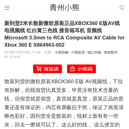


新到货2米长散新微软原装正品XBOX360 E版AV线
电视频线 红白黄三色线 接音箱耳机 音频线
Microsoft 3.5mm to RCA Composite AV Cable for
Xbox 360 E X864963-002
2018年10月19日 11:46
分类：
小熊拆解
/
小熊新货
/
端口转换
/
线材配件
12.41K

散装到货的微软原装XBOX360 E版 AV视频线，下拉
有拆解，此线假货比真货多，毕竟没有技术含量的
线，但假货就是假货，真货就是真货，原装正品的质
量还是有保证的，内芯有屏蔽抗干扰，保证了画质清
晰色彩好，因到货全是散装的，线材上面有有一些
灰，回去一擦就可以了。这么好的线， 这么便宜的