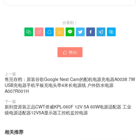
分享到：









赞(
0
)

上一篇
售完存档：原装谷歌Google Nest Cam的配机电源充电器A0038 7W
USB充电器手机平板充电头带4米长电源线 户外防水电源
A007R001H
下一篇
新到货原装正品CWT侨威KPL-060F 12V 5A 60W电源适配器 工业
级电源适配器12V5A显示器工控机监控电源
相关推荐