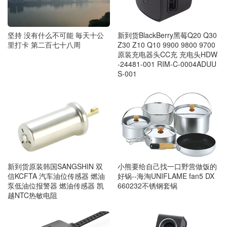
新到货BlackBerry黑莓Q20 Q30
坚持 没有什么不可能 毎天十公
Z30 Z10 Q10 9900 9800 9700
里打卡 第二百七十八周
原装充电器头CC充 充电头HDW
-24481-001 RIM-C-0004ADUU
S-001
新到货原装韩国SANGSHIN 双
小熊要给自己找一口野营做饭的
信KCFTA 汽车油位传感器 燃油
好锅--海淘UNIFLAME fan5 DX
泵低油位报警器 燃油传感器 凯
660232不锈钢套锅
越NTC热敏电阻