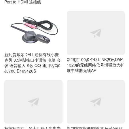
Port to HDMI 连接线
新到货戴尔DELL迷你有线小麦
新到货100多个D-LiNK友讯DAP-
克风 3.5MM接口小话筒 电脑 会
1320的无线网络信号增强放大扩
议 语音输入 K歌 QQ 通用话筒0
展中继器无线AP
J3700 D469426S
杨澜写给女儿的十四条人生忠告
新到货欧标两园插 亚马逊Amaz
on A02760 5V1.8A 9W FA-050