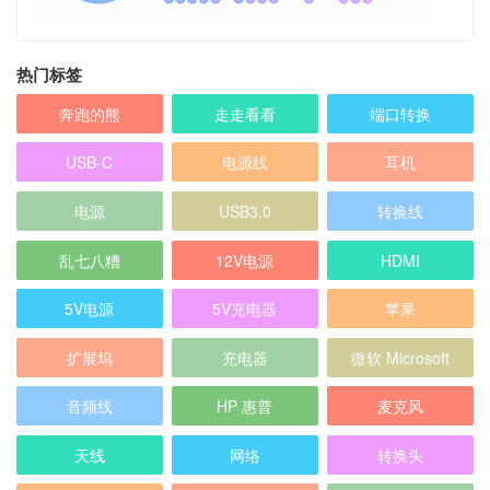
热门标签
奔跑的熊
走走看看
端口转换
USB-C
电源线
耳机
电源
USB3.0
转换线
乱七八糟
12V电源
HDMI
5V电源
5V充电器
苹果
扩展坞
充电器
微软 Microsoft
音频线
HP 惠普
麦克风
天线
网络
转换头
micro usb
电源插头
DC12V