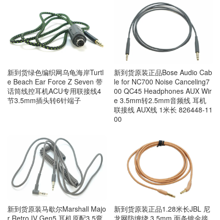
新到货绿色编织网乌龟海岸Turtl
新到货原装正品Bose Audio Cab
e Beach Ear Force Z Seven 带
le for NC700 Noise Canceling7
话筒线控耳机ACU专用联接线4
00 QC45 Headphones AUX Wir
节3.5mm插头转6针端子
e 3.5mm转2.5mm音频线 耳机
联接线 AUX线 1米长 826448-11
00
新到货原装马歇尔Marshall Majo
新到货原装正品1.28米长JBL 尼
r Retro IV Gen5 耳机原配3.5弯
龙网防缠绕 3.5mm 面条镀金接