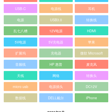
USB-C
电源线
耳机
电源
USB3.0
转换线
乱七八糟
12V电源
HDMI
5V电源
5V充电器
苹果
扩展坞
充电器
微软 Microsoft
音频线
HP 惠普
麦克风
天线
网络
转换头
micro usb
电源插头
DC12V
数据线
DELL戴尔
iPhone