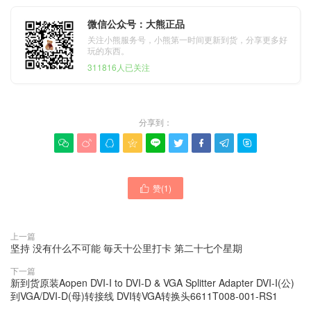
微信公众号：大熊正品
关注小熊服务号，小熊第一时间更新到货，分享更多好
玩的东西。
311816人已关注
分享到：









赞(
1
)

上一篇
坚持 没有什么不可能 毎天十公里打卡 第二十七个星期
下一篇
新到货原装Aopen DVI-I to DVI-D & VGA Splitter Adapter DVI-I(公)
到VGA/DVI-D(母)转接线 DVI转VGA转换头6611T008-001-RS1