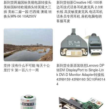
新到货两扁国标美规电源转接头
新到货创新Creative HE-100单
美标国标转欧规插头转英规大三
边耳挂式话务耳机麦克风 2.3米
插 美标二扁一园 巴西规 澳规 转
长线 高灵敏度麦克风 电话耳机
换头WN-06 10A250V
话务员专用耳机 座机电脑电销
客服耳麦
坚持 没有什么不可能 毎天十公
新到货全新原装联想Lenovo DP
里打卡 第一百八十一周
转DVI DisplayPort to Single-Lin
k DVI-D Monitor Adapter转接线
43N9159 43N9160 SC10R4014
4