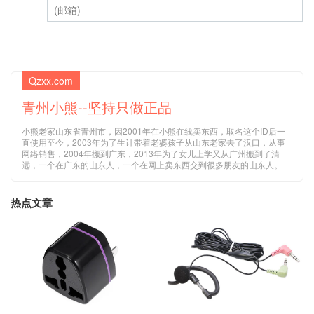
(邮箱) (必填)
Qzxx.com
青州小熊--坚持只做正品
小熊老家山东省青州市，因2001年在小熊在线卖东西，取名这个ID后一
直使用至今，2003年为了生计带着老婆孩子从山东老家去了汉口，从事
网络销售，2004年搬到广东，2013年为了女儿上学又从广州搬到了清
远，一个在广东的山东人，一个在网上卖东西交到很多朋友的山东人。
热点文章