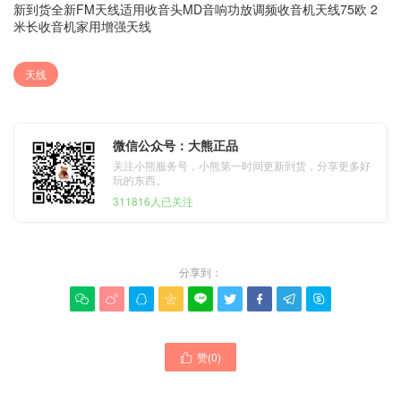
新到货全新FM天线适用收音头MD音响功放调频收音机天线75欧 2
米长收音机家用增强天线
天线
微信公众号：大熊正品
关注小熊服务号，小熊第一时间更新到货，分享更多好
玩的东西。
311816人已关注
分享到：









赞(
0
)
