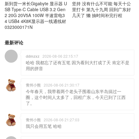
新到货一米长Gigabyte 显示器 U
坚持 没有什么不可能 毎天十公
SB Type-C Cable USB 3.2 Gen
里打卡 第九十九周 回到广东好
2 20G 20V5A 100W 半速雷电3
几天了 懒 抽时间补完行程
4 USB4 4K8K显示器一线通线材
0323000171N
最新评论
ddmzxz
2026-08-06 22:15:17
哈哈 我都忘了还有五笔 因为看到大打成了天 肯定不是
用的拼音
青州小熊
2026-08-06 21:30:17
今年春天，我带着两个老头子围着山东半岛搞过一
圈，这个时间人太多了，回程广东，今天已到了江西
了。
青州小熊
2026-08-06 21:27:03
我只会用五笔 哈哈