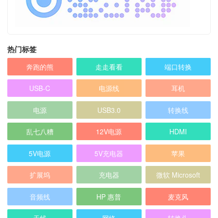
热门标签
奔跑的熊
走走看看
端口转换
USB-C
电源线
耳机
电源
USB3.0
转换线
乱七八糟
12V电源
HDMI
5V电源
5V充电器
苹果
扩展坞
充电器
微软 Microsoft
音频线
HP 惠普
麦克风