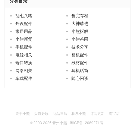
分类目录
乱七八糟
售完存档
外设配件
大神请进
家居用品
小熊拆解
小熊新货
小熊茶园
手机配件
技术分享
电源相关
相机配件
端口转换
线材配件
网络相关
耳机话筒
车载配件
随心闲谈
关于小熊
买前必读
商品售后
联系小熊
订阅更新
淘宝店
© 2003-2026
青州小熊
粤ICP备12089271号