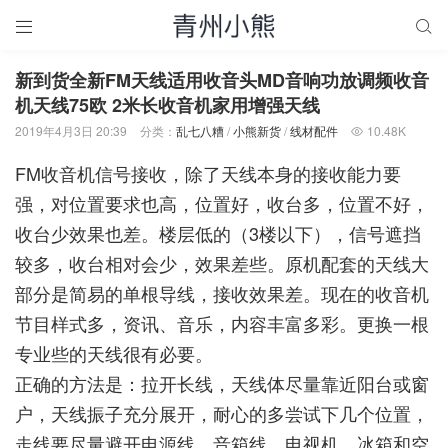


新到货全新FM天线适用收音头MD音响功放调频收音
机天线75欧 2米长收音机家用增强天线
2019年4月3日 20:39
分类：
乱七八糟
/
小熊新货
/
线材配件
10.48K

FM收音机信号接收，除了天线本身的接收能力要
强，对位置要求也高，位置好，收台多，位置不好，
收台少效果也差。楼层低的（3楼以下），信号遮挡
较多，收台相对会少，效果差些。原机配套的天线大
部分是简易的单根导线，接收效果差。现在的收音机
节目样式多，资讯、音乐，内容丰富多彩。更换一根
专业些的天线很有必要。
正确的方法是：拉开长线，天线体尽量靠近阳台或窗
户，天线振子充分展开，耐心的多尝试下几个位置，
走线要尽量避开电源线、音箱线、电视机、冰箱和空