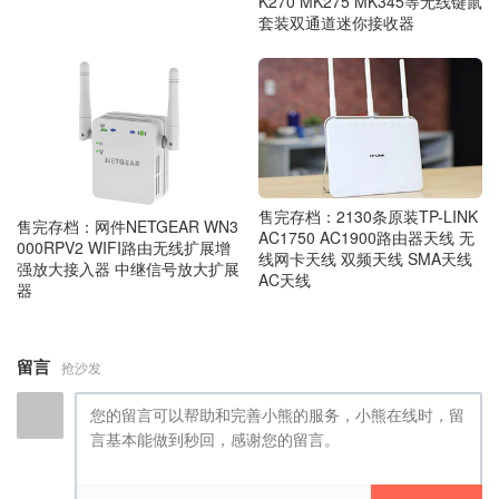
K270 MK275 MK345等无线键鼠
套装双通道迷你接收器
售完存档：2130条原装TP-LINK
售完存档：网件NETGEAR WN3
AC1750 AC1900路由器天线 无
000RPV2 WIFI路由无线扩展增
线网卡天线 双频天线 SMA天线
强放大接入器 中继信号放大扩展
AC天线
器
留言
抢沙发