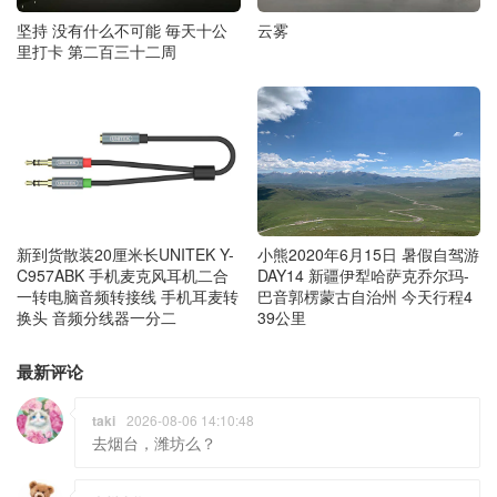
云雾
坚持 没有什么不可能 毎天十公
里打卡 第二百三十二周
新到货散装20厘米长UNITEK Y-
小熊2020年6月15日 暑假自驾游
C957ABK 手机麦克风耳机二合
DAY14 新疆伊犁哈萨克乔尔玛-
一转电脑音频转接线 手机耳麦转
巴音郭楞蒙古自治州 今天行程4
换头 音频分线器一分二
39公里
最新评论
taki
2026-08-06 14:10:48
去烟台，潍坊么？