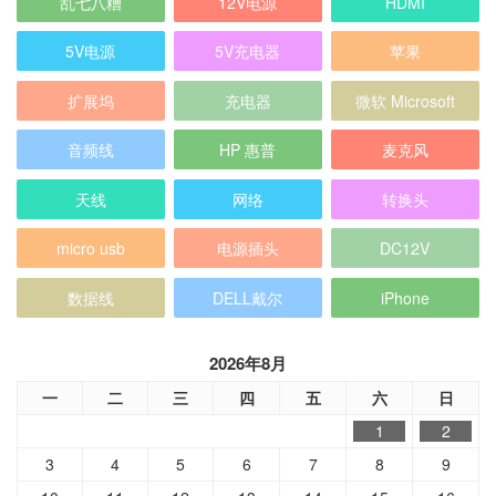
乱七八糟
12V电源
HDMI
5V电源
5V充电器
苹果
扩展坞
充电器
微软 Microsoft
音频线
HP 惠普
麦克风
天线
网络
转换头
micro usb
电源插头
DC12V
数据线
DELL戴尔
iPhone
2026年8月
一
二
三
四
五
六
日
1
2
3
4
5
6
7
8
9