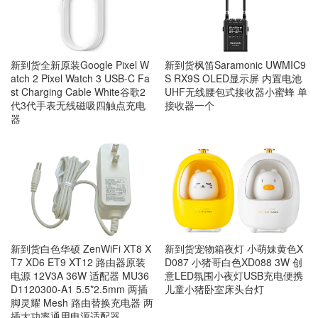
新到货全新原装Google Pixel W
新到货枫笛Saramonic UWMIC9
atch 2 Pixel Watch 3 USB-C Fa
S RX9S OLED显示屏 内置电池
st Charging Cable White谷歌2
UHF无线腰包式接收器小蜜蜂 单
代3代手表无线磁吸四触点充电
接收器一个
器
新到货宠物箱夜灯 小萌妹黄色X
新到货白色华硕 ZenWiFi XT8 X
D087 小猪哥白色XD088 3W 创
T7 XD6 ET9 XT12 路由器原装
意LED氛围小夜灯USB充电便携
电源 12V3A 36W 适配器 MU36
儿童小猪卧室床头台灯
D1120300-A1 5.5*2.5mm 两插
脚灵耀 Mesh 路由替换充电器 两
插大功率通用电源适配器