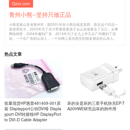
Qzxx.com
青州小熊--坚持只做正品
小熊老家山东省青州市，因2001年在小熊在线卖东西，取名这个ID后一
直使用至今，2003年为了生计带着老婆孩子从山东老家去了汉口，从事
网络销售，2004年搬到广东，2013年为了女儿上学又从广州搬到了清
远，一个在广东的山东人，一个在网上卖东西交到很多朋友的山东人。
热点文章
批量现货HP惠普481409-001原
坏的全是坏的三星手机快充EP-T
装 Displayport公转DVI母 Displa
A20HWE研究品坏的拆件用
yport-DVI转接线HP DisplayPort
to DVI-D Cable Adapter