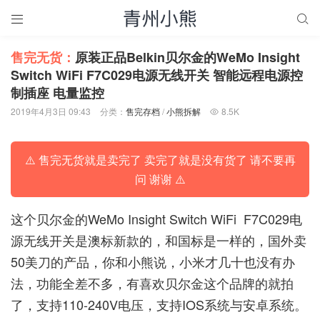


售完无货：
原装正品Belkin贝尔金的WeMo Insight
Switch WiFi F7C​​029电源无线开关 智能远程电源控
制插座 电量监控
2019年4月3日 09:43
分类：
售完存档
/
小熊拆解
8.5K

⚠️ 售完无货就是卖完了 卖完了就是没有货了 请不要再
问 谢谢 ⚠️
这个贝尔金的WeMo Insight Switch WiFi F7C​​029电
源无线开关是澳标新款的，和国标是一样的，国外卖
50美刀的产品，你和小熊说，小米才几十也没有办
法，功能全差不多，有喜欢贝尔金这个品牌的就拍
了，支持110-240V电压，支持IOS系统与安卓系统。