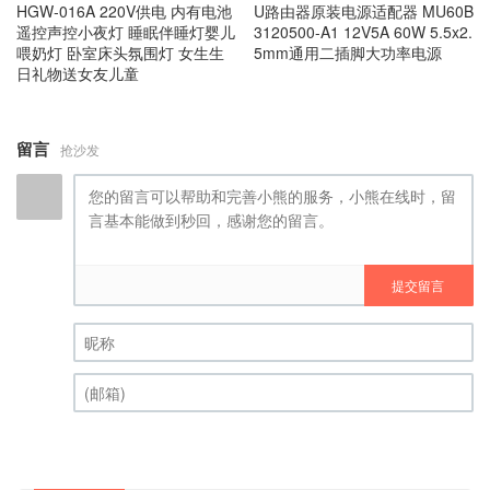
U路由器原装电源适配器 MU60B
HGW‑016A 220V供电 内有电池
3120500-A1 12V5A 60W 5.5x2.
遥控声控小夜灯 睡眠伴睡灯婴儿
5mm通用二插脚大功率电源
喂奶灯 卧室床头氛围灯 女生生
日礼物送女友儿童
留言
抢沙发
提交留言
昵称 (必填)
(邮箱) (必填)