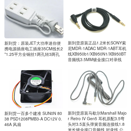
新到货原装正品1.2米长SONY索
新到货：原装JET大功率迷你便
尼MDR-1ADAC MDR-1ABT耳机
携电源插座电工插座35CM线长2
线XB950b1/XB950N1/XB950BT
*1.25平方全铜丝1两孔转3两孔
音频线3.5MM镀金接口对录线
新到货原装马歇尔Marshall Majo
新到货一百多个建准 SUN0N 80
r Retro IV Gen5 耳机原配3.5弯
38 PSD1208PMB3-A DC12V 0.
头对3.5直头弹簧音频连接线1.8
46A 风扇
米长镀金接口音频线 对录线 公