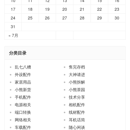
10
11
12
13
14
15
16
17
18
19
20
21
22
23
24
25
26
27
28
29
30
31
« 7月
分类目录
乱七八糟
售完存档
外设配件
大神请进
家居用品
小熊拆解
小熊新货
小熊茶园
手机配件
技术分享
电源相关
相机配件
端口转换
线材配件
网络相关
耳机话筒
车载配件
随心闲谈