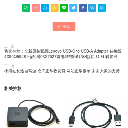









赞(
2
)

上一篇
售完存档：全新原装联想Lenovo USB-C to USB-A Adapter 转接线
4X90Q59481适配器03X7527雷电3转普通USB接口 OTG 转接线
下一篇
小熊在长途自驾游 仓库正常收发货 网站正常接单 谢谢大家的支持
相关推荐