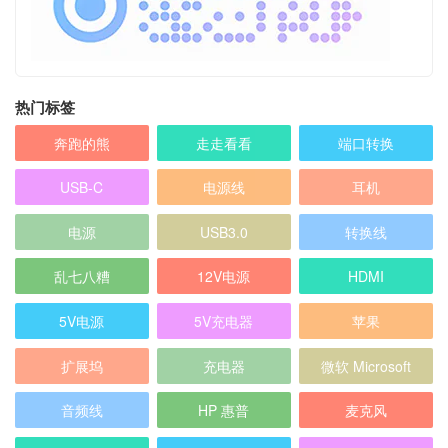
热门标签
奔跑的熊
走走看看
端口转换
USB-C
电源线
耳机
电源
USB3.0
转换线
乱七八糟
12V电源
HDMI
5V电源
5V充电器
苹果
扩展坞
充电器
微软 Microsoft
音频线
HP 惠普
麦克风