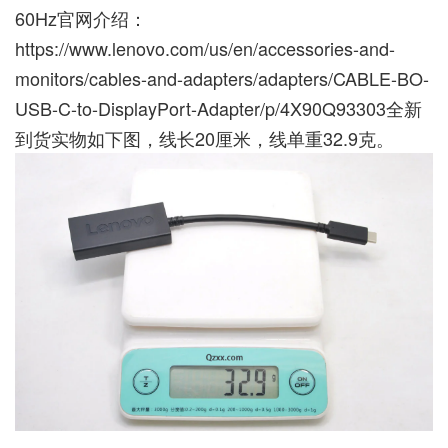
60Hz官网介绍：
https://www.lenovo.com/us/en/accessories-and-
monitors/cables-and-adapters/adapters/CABLE-BO-
USB-C-to-DisplayPort-Adapter/p/4X90Q93303
全新
到货实物如下图，线长20厘米，线单重32.9克。