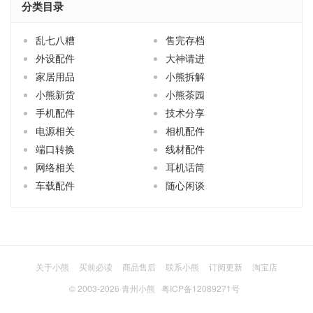
分类目录
乱七八糟
售完存档
外设配件
大神请进
家居用品
小熊拆解
小熊新货
小熊茶园
手机配件
技术分享
电源相关
相机配件
端口转换
线材配件
网络相关
耳机话筒
车载配件
随心闲谈
关于小熊
买前必读
商品售后
联系小熊
订阅更新
淘宝店
© 2003-2026
青州小熊
粤ICP备12089271号