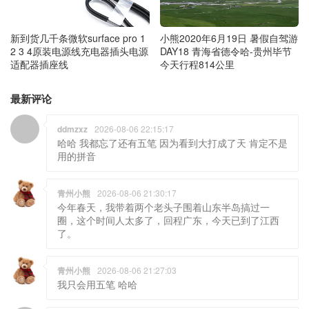
小熊2020年6月19日 暑假自驾游
新到货几千条微软surface pro 1
DAY18 青海省德令哈-贵州毕节
2 3 4原装电源线充电器插头电源
今天行程814公里
适配器插座线
最新评论
ddmzxz
2026-08-06 22:15:17
哈哈 我都忘了还有五笔 因为看到大打成了天 肯定不是
用的拼音
青州小熊
2026-08-06 21:30:17
今年春天，我带着两个老头子围着山东半岛搞过一
圈，这个时间人太多了，回程广东，今天已到了江西
了。
青州小熊
2026-08-06 21:27:03
我只会用五笔 哈哈