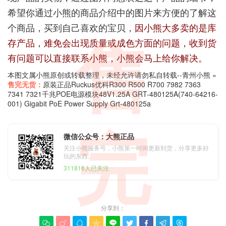
希望你通过小熊的商品介绍中的图片来方便的了解这
个商品，买到自己喜欢的宝贝，
因小熊大多卖的是库
存产品，难免会出现质量或成色方面的问题，收到货
售
有问题可以直接联系小熊，小熊会马上给你解决。
本图文属小熊原创或转载整理，未经允许请勿私自转载--
青州小熊
»
售完无货：
原装正品Ruckus优科R300 R500 R700 7982 7363
7341 7321千兆POE电源模块48V1.25A GRT-480125A(740-64216-
001) Gigabit PoE Power Supply Grt-480125a
完
微信公众号：大熊正品
关注小熊服务号，小熊第一时间更新到货，分享更多好
玩的东西。
311816人已关注
分享到：








