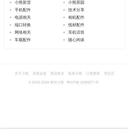
小熊新货
小熊茶园
手机配件
技术分享
电源相关
相机配件
端口转换
线材配件
网络相关
耳机话筒
车载配件
随心闲谈
关于小熊
买前必读
商品售后
联系小熊
订阅更新
淘宝店
© 2003-2026
青州小熊
粤ICP备12089271号