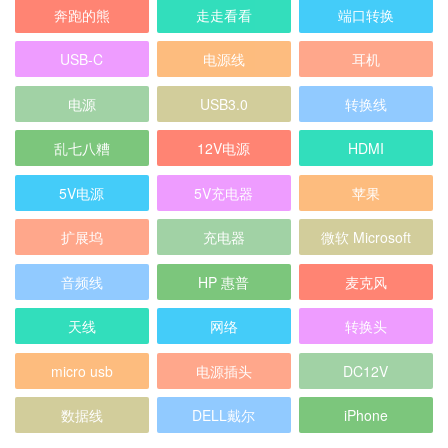
奔跑的熊
走走看看
端口转换
USB-C
电源线
耳机
电源
USB3.0
转换线
乱七八糟
12V电源
HDMI
5V电源
5V充电器
苹果
扩展坞
充电器
微软 Microsoft
音频线
HP 惠普
麦克风
天线
网络
转换头
micro usb
电源插头
DC12V
数据线
DELL戴尔
iPhone