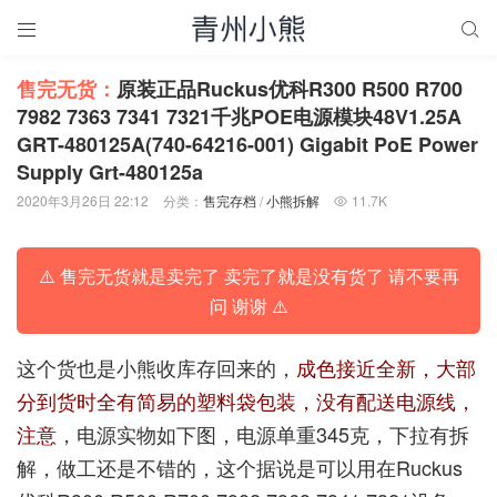


售完无货：
原装正品Ruckus优科R300 R500 R700
7982 7363 7341 7321千兆POE电源模块48V1.25A
GRT-480125A(740-64216-001) Gigabit PoE Power
Supply Grt-480125a
2020年3月26日 22:12
分类：
售完存档
/
小熊拆解
11.7K

⚠️ 售完无货就是卖完了 卖完了就是没有货了 请不要再
问 谢谢 ⚠️
这个货也是小熊收库存回来的，
成色接近全新，大部
分到货时全有简易的塑料袋包装，没有配送电源线，
注意
，电源实物如下图，电源单重345克，下拉有拆
解，做工还是不错的，这个据说是可以用在Ruckus