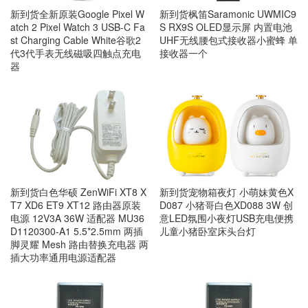
新到货全新原装Google Pixel W
新到货枫笛Saramonic UWMIC9
atch 2 Pixel Watch 3 USB-C Fa
S RX9S OLED显示屏 内置电池
st Charging Cable White谷歌2
UHF无线腰包式接收器小蜜蜂 单
代3代手表无线磁吸四触点充电
接收器一个
器
新到货宠物箱夜灯 小萌妹黄色X
新到货白色华硕 ZenWiFi XT8 X
D087 小猪哥白色XD088 3W 创
T7 XD6 ET9 XT12 路由器原装
意LED氛围小夜灯USB充电便携
电源 12V3A 36W 适配器 MU36
儿童小猪卧室床头台灯
D1120300-A1 5.5*2.5mm 两插
脚灵耀 Mesh 路由替换充电器 两
插大功率通用电源适配器