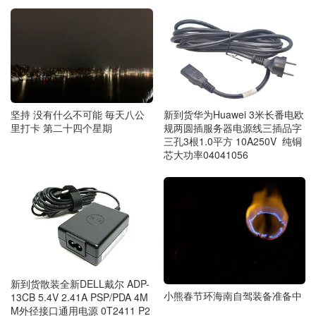
坚持 没有什么不可能 毎天八公
新到货华为Huawei 3米长番电欧
里打卡 第二十四个星期
规两圆插服务器电源线三插品字
三孔3根1.0平方 10A250V 纯铜
芯大功率04041056
新到货散装全新DELL戴尔 ADP-
小熊春节环海南自驾装备准备中
13CB 5.4V 2.41A PSP/PDA 4M
M外径接口通用电源 0T2411 P2