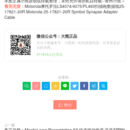
本图文属小熊原创或转载整理，未经允许请勿私自转载--
青州小熊
»
售完无货：
Motorola摩托罗拉LS4074/4075/PL460扫描枪数据线25-
17821-20R Motorola 25-17821-20R Symbol Synapse Adapter
Cable
微信公众号：大熊正品
关注小熊服务号，小熊第一时间更新到货，分享更多好
玩的东西。
311816人已关注
分享到：









赞(
0
)

上一篇
售完存档：Mophie new Powerstation 5X 快充移动电源 蓝牙APP智