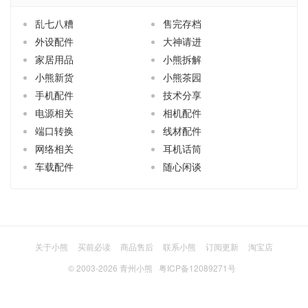
乱七八糟
售完存档
外设配件
大神请进
家居用品
小熊拆解
小熊新货
小熊茶园
手机配件
技术分享
电源相关
相机配件
端口转换
线材配件
网络相关
耳机话筒
车载配件
随心闲谈
关于小熊
买前必读
商品售后
联系小熊
订阅更新
淘宝店
© 2003-2026
青州小熊
粤ICP备12089271号