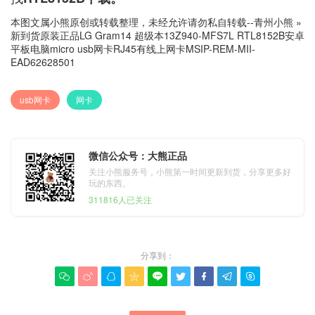
本图文属小熊原创或转载整理，未经允许请勿私自转载--
青州小熊
»
新到货原装正品LG Gram14 超级本13Z940-MFS7L RTL8152B安卓
平板电脑micro usb网卡RJ45有线上网卡MSIP-REM-MII-
EAD62628501
usb网卡
网卡
微信公众号：大熊正品
关注小熊服务号，小熊第一时间更新到货，分享更多好
玩的东西。
311816人已关注
分享到：








