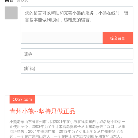
提交留言
昵称 (必填)
(邮箱) (必填)
Qzxx.com
青州小熊--坚持只做正品
小熊老家山东省青州市，因2001年在小熊在线卖东西，取名这个ID后一
直使用至今，2003年为了生计带着老婆孩子从山东老家去了汉口，从事
网络销售，2004年搬到广东，2013年为了女儿上学又从广州搬到了清
远，一个在广东的山东人，一个在网上卖东西交到很多朋友的山东人。