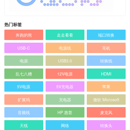
热门标签
奔跑的熊
走走看看
端口转换
USB-C
电源线
耳机
电源
USB3.0
转换线
乱七八糟
12V电源
HDMI
5V电源
5V充电器
苹果
扩展坞
充电器
微软 Microsoft
音频线
HP 惠普
麦克风
天线
网络
转换头