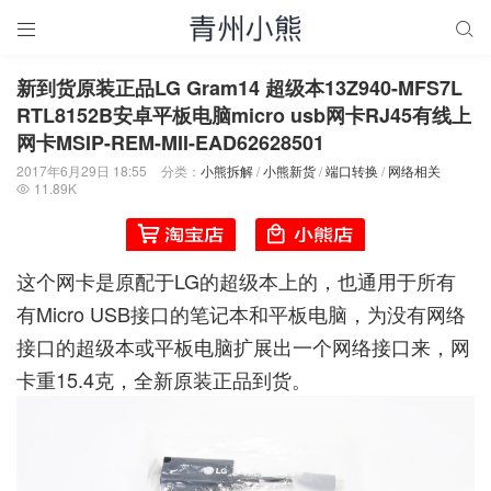


新到货原装正品LG Gram14 超级本13Z940-MFS7L
RTL8152B安卓平板电脑micro usb网卡RJ45有线上
网卡MSIP-REM-MII-EAD62628501
2017年6月29日 18:55
分类：
小熊拆解
/
小熊新货
/
端口转换
/
网络相关
11.89K

这个网卡是原配于LG的超级本上的，也通用于所有
有Micro USB接口的笔记本和平板电脑，为没有网络
接口的超级本或平板电脑扩展出一个网络接口来，网
卡重15.4克，全新原装正品到货。