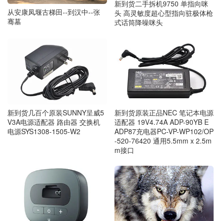
新到货二手拆机9750 单指向咪
从安康凤堰古梯田--到汉中--张
头 高灵敏度超心型指向驻极体枪
骞墓
式话筒降噪咪头
新到货几百个原装SUNNY呈威5
新到货原装正品NEC 笔记本电源
V3A电源适配器 路由器 交换机
适配器 19V4.74A ADP-90YB E
电源SYS1308-1505-W2
ADP87充电器PC-VP-WP102/OP
-520-76420 通用5.5mm x 2.5m
m接口