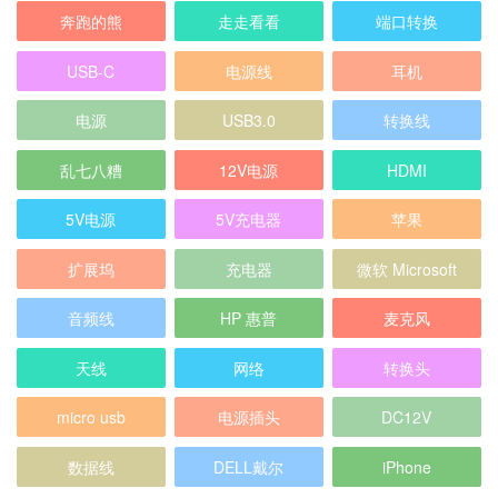
奔跑的熊
走走看看
端口转换
USB-C
电源线
耳机
电源
USB3.0
转换线
乱七八糟
12V电源
HDMI
5V电源
5V充电器
苹果
扩展坞
充电器
微软 Microsoft
音频线
HP 惠普
麦克风
天线
网络
转换头
micro usb
电源插头
DC12V
数据线
DELL戴尔
iPhone