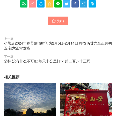









赞(
1
)

上一篇
小熊店2024年春节放假时间为2月5日-2月14日 即农历廿六至正月初
五 初六正常发货
下一篇
坚持 没有什么不可能 毎天十公里打卡 第二百八十三周
相关推荐