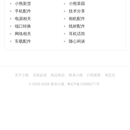
小熊新货
小熊茶园
手机配件
技术分享
电源相关
相机配件
端口转换
线材配件
网络相关
耳机话筒
车载配件
随心闲谈
关于小熊
买前必读
商品售后
联系小熊
订阅更新
淘宝店
© 2003-2026
青州小熊
粤ICP备12089271号