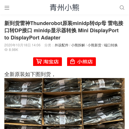


新到货雷神Thunderobot原装minidp转dp母 雷电接
口转DP接口 minidp显示器转换 Mini DisplayPort
to DisplayPort Adapter
2020年10月18日 14:06
分类：
外设配件
/
小熊拆解
/
小熊新货
/
端口转换
8.98K

全新原装如下图到货，