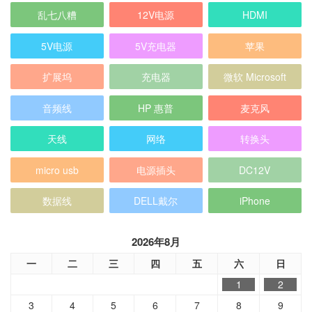
乱七八糟
12V电源
HDMI
5V电源
5V充电器
苹果
扩展坞
充电器
微软 Microsoft
音频线
HP 惠普
麦克风
天线
网络
转换头
micro usb
电源插头
DC12V
数据线
DELL戴尔
iPhone
2026年8月
一
二
三
四
五
六
日
1
2
3
4
5
6
7
8
9