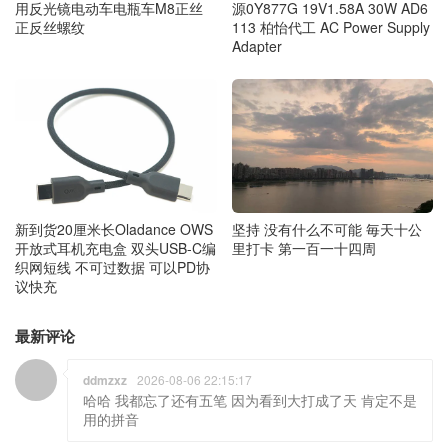
用反光镜电动车电瓶车M8正丝
源0Y877G 19V1.58A 30W AD6
正反丝螺纹
113 柏怡代工 AC Power Supply
Adapter
新到货20厘米长Oladance OWS
坚持 没有什么不可能 毎天十公
开放式耳机充电盒 双头USB-C编
里打卡 第一百一十四周
织网短线 不可过数据 可以PD协
议快充
最新评论
ddmzxz
2026-08-06 22:15:17
哈哈 我都忘了还有五笔 因为看到大打成了天 肯定不是
用的拼音