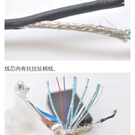
线芯内有抗拉扯棉线。