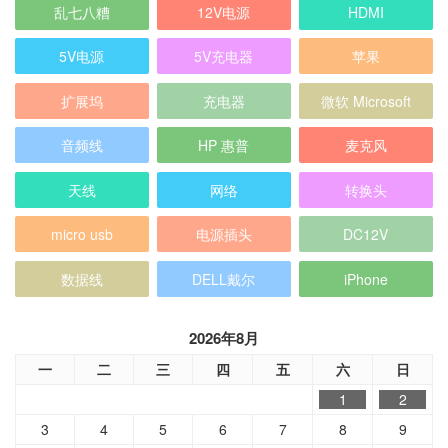
乱七八糟
12V电源
HDMI
5V电源
5V充电器
苹果
扩展坞
充电器
微软 Microsoft
音频线
HP 惠普
麦克风
天线
网络
转换头
micro usb
电源插头
DC12V
数据线
DELL戴尔
iPhone
2026年8月
一
二
三
四
五
六
日
1
2
3
4
5
6
7
8
9