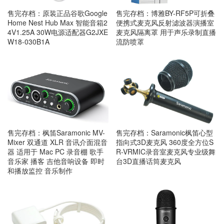
售完存档：原装正品谷歌Google
售完存档：博雅BY-RF5P可折叠
Home Nest Hub Max 智能音箱2
便携式麦克风反射滤波器演播室
4V1.25A 30W电源适配器G2JXE
麦克风隔离罩 用于声乐录制直播
W18-030B1A
流防喷罩
售完存档：枫笛Saramonic MV-
售完存档：Saramonic枫笛心型
Mixer 双通道 XLR 音讯介面混音
指向式3D麦克风 360度全方位S
器 适用于 Mac PC 录音棚 歌手
R-VRMIC录音室麦克风专业级舞
音乐家 播客 吉他音响设备 即时
台3D直播话筒麦克风
和播放监控 音乐制作