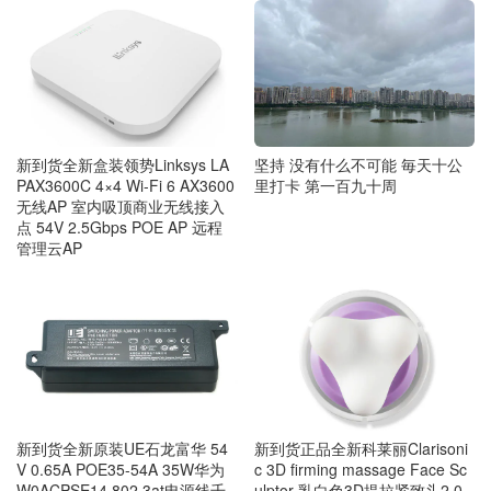
新到货全新盒装领势Linksys LA
坚持 没有什么不可能 毎天十公
PAX3600C 4×4 Wi-Fi 6 AX3600
里打卡 第一百九十周
无线AP 室内吸顶商业无线接入
点 54V 2.5Gbps POE AP 远程
管理云AP
新到货全新原装UE石龙富华 54
新到货正品全新科莱丽Clarisoni
V 0.65A POE35-54A 35W华为
c 3D firming massage Face Sc
W0ACPSE14 802.3at电源线千
ulptor 乳白色3D提拉紧致头2.0