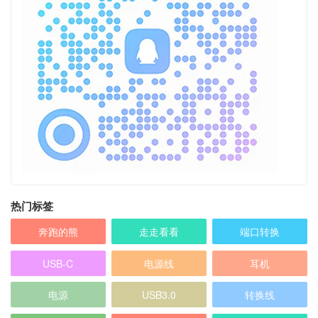
热门标签
奔跑的熊
走走看看
端口转换
USB-C
电源线
耳机
电源
USB3.0
转换线