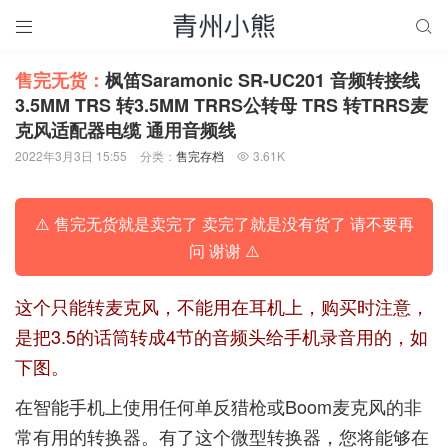


售完无货：
枫笛Saramonic SR-UC201 音频转接线
3.5MM TRS 转3.5MM TRRS公转母 TRS 转TRRS麦
克风适配器电缆 通用音频线
2022年3月3日 15:55
分类：
售完存档
3.61K

⚠️ 售完无货就是卖完了 卖完了就是没有货了 请不要再
问 谢谢 ⚠️
这个只能转麦克风，不能用在耳机上，购买时注意，
是把3.5的话筒转成4节的音频头给手机录音用的，如
下图。
在智能手机上使用任何单反猎枪或Boom麦克风的非
常有用的转换器。有了这个微型转换器，您将能够在