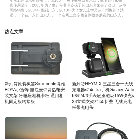
直使用至今，2003年为了生计带着老婆孩子从山东老家去了汉口，从事
网络销售，2004年搬到广东，2013年为了女儿上学又从广州搬到了清
远，一个在广东的山东人，一个在网上卖东西交到很多朋友的山东人。
热点文章
新到货原装枫笛Saramonic博雅
新到货HEYMIX 三星三合一无线
BOYA小蜜蜂 腰包麦弹簧热靴安
充电器s24ultra手机Galaxy Watc
装支架 冷靴座相机卡板 通用相
h6/5/4/3手表底座磁吸15W快充s
机固定板转接板
23立式支架zflip5折叠 无线充电
板带充电头