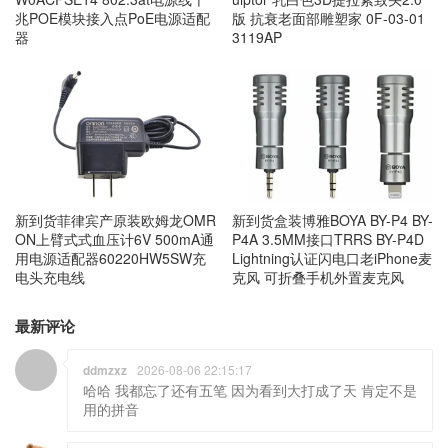
兆POE模块接入点PoE电源适配
版 抗衰老面部雕塑家 0F-03-01
器
3119AP
新到货菲律宾产原装欧姆龙OMR
新到货盒装博雅BOYA BY-P4 BY-
ON上臂式式血压计6V 500mA通
P4A 3.5MM接口TRRS BY-P4D
用电源适配器60220HW5SW充
Lightning认证闪电口老iPhone麦
电头充电线
克风 可折叠手机外置麦克风
最新评论
ddmzxz
2026-08-06 22:15:17
哈哈 我都忘了还有五笔 因为看到大打成了天 肯定不是
用的拼音