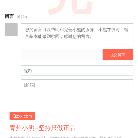
留言
抢沙发
提交留言
昵称 (必填)
(邮箱) (必填)
Qzxx.com
青州小熊--坚持只做正品
小熊老家山东省青州市，因2001年在小熊在线卖东西，取名这个ID后一