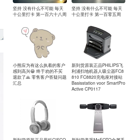
坚持 没有什么不可能 毎天
坚持 没有什么不可能 毎天
十公里打卡 第一百六十八周
十公里打卡 第一百零五周
新到货原装正品PHILIPS飞
小熊应为有这么执着的客户
利浦扫地机器人吸尘器FC8
感到高兴😁 终于劝的不买
810 FC8820充电座对接站
退款了🙏 零售客户答疑问题
Basisstation voor SmartPro
汇总
Active CP0117
新到货美孚MeFOTO金属手
新到货原装正品思科CISCO