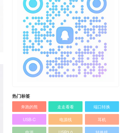
热门标签
奔跑的熊
走走看看
端口转换
USB-C
电源线
耳机
电源
USB3.0
转换线