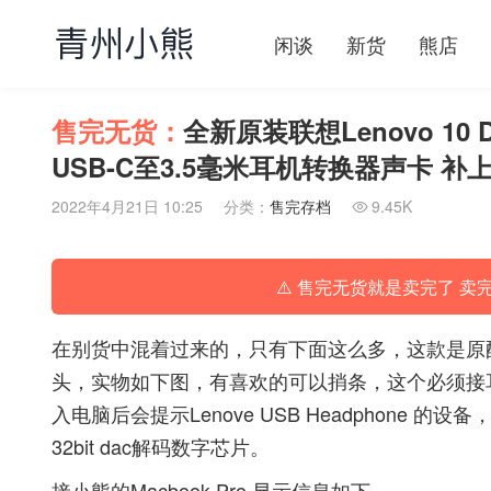
闲谈
新货
熊店
售完无货：
全新原装联想Lenovo 10 Du
USB-C至3.5毫米耳机转换器声卡 补
2022年4月21日 10:25
分类：
售完存档
9.45K

⚠️ 售完无货就是卖完了 卖
在别货中混着过来的，只有下面这么多，这款是原配在联想 1
头，实物如下图，有喜欢的可以捎条，这个必须接
入电脑后会提示Lenove USB Headphone 的
32bit dac解码数字芯片。
接小熊的Macbook Pro 显示信息如下。