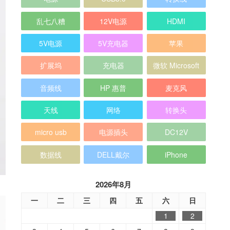
乱七八糟
12V电源
HDMI
5V电源
5V充电器
苹果
扩展坞
充电器
微软 Microsoft
音频线
HP 惠普
麦克风
天线
网络
转换头
micro usb
电源插头
DC12V
数据线
DELL戴尔
iPhone
2026年8月
一
二
三
四
五
六
日
1
2