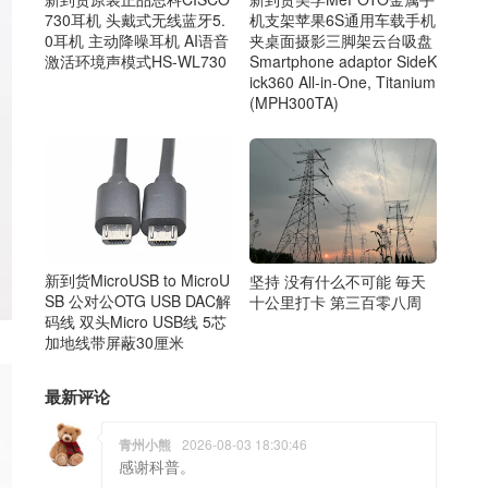
机支架苹果6S通用车载手机
730耳机 头戴式无线蓝牙5.
夹桌面摄影三脚架云台吸盘
0耳机 主动降噪耳机 AI语音
Smartphone adaptor SideK
激活环境声模式HS-WL730
ick360 All-in-One, Titanium
(MPH300TA)
新到货MicroUSB to MicroU
坚持 没有什么不可能 毎天
SB 公对公OTG USB DAC解
十公里打卡 第三百零八周
码线 双头Micro USB线 5芯
加地线带屏蔽30厘米
最新评论
青州小熊
2026-08-03 18:30:46
感谢科普。