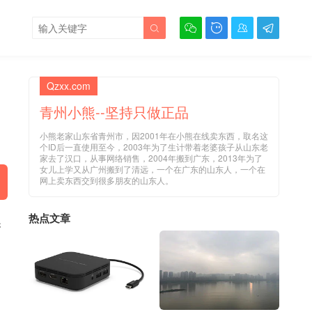





Qzxx.com
青州小熊--坚持只做正品
小熊老家山东省青州市，因2001年在小熊在线卖东西，取名这
个ID后一直使用至今，2003年为了生计带着老婆孩子从山东老
家去了汉口，从事网络销售，2004年搬到广东，2013年为了
女儿上学又从广州搬到了清远，一个在广东的山东人，一个在
网上卖东西交到很多朋友的山东人。
热点文章
换