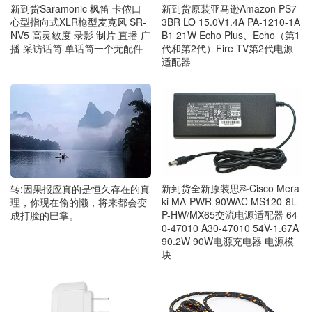
新到货Saramonic 枫笛 卡侬口
新到货原装亚马逊Amazon PS7
心型指向式XLR枪型麦克风 SR-
3BR LO 15.0V1.4A PA-1210-1A
NV5 高灵敏度 录影 制片 直播 广
B1 21W Echo Plus、Echo（第1
播 采访话筒 单话筒一个无配件
代和第2代）Fire TV第2代电源
适配器
新到货全新原装思科Cisco Mera
转:因果报应真的是恒久存在的真
ki MA-PWR-90WAC MS120-8L
理，你现在偷的懒，将来都会变
P-HW/MX65交流电源适配器 64
成打脸的巴掌。
0-47010 A30-47010 54V-1.67A
90.2W 90W电源充电器 电源模
块