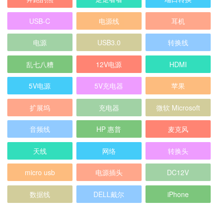
USB-C
电源线
耳机
电源
USB3.0
转换线
乱七八糟
12V电源
HDMI
5V电源
5V充电器
苹果
扩展坞
充电器
微软 Microsoft
音频线
HP 惠普
麦克风
天线
网络
转换头
micro usb
电源插头
DC12V
数据线
DELL戴尔
iPhone