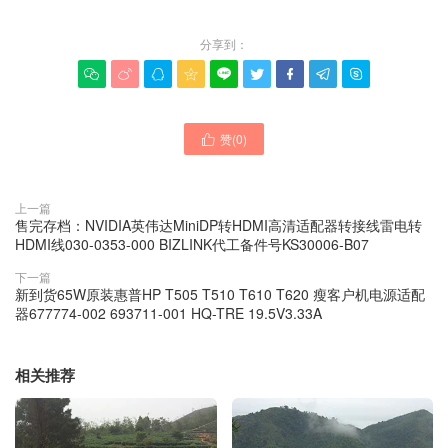
分享到：









赞(
0
)

上一篇
售完存档：NVIDIA英伟达MiniDP转HDMI高清适配器转接线雷电转
HDMI线030-0353-000 BIZLINK代工备件号KS30006-B07
下一篇
新到货65W原装惠普HP T505 T510 T610 T620 瘦客户机电源适配
器677774-002 693711-001 HQ-TRE 19.5V3.33A
相关推荐