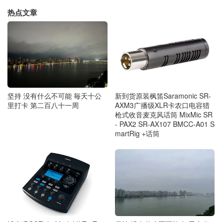
热点文章
坚持 没有什么不可能 毎天十公
新到货原装枫笛Saramonic SR-
里打卡 第二百八十一周
AXM3广播级XLR卡农口电容猎
枪式收音麦克风话筒 MixMic SR
- PAX2 SR-AX107 BMCC-A01 S
martRig +话筒