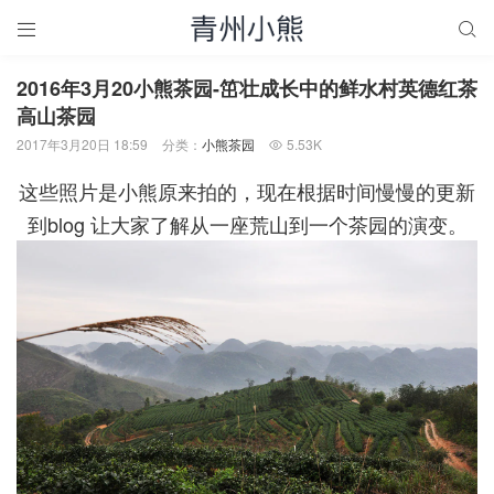


2016年3月20小熊茶园-笜壮成长中的鲜水村英德红茶
高山茶园
2017年3月20日 18:59
分类：
小熊茶园
5.53K

这些照片是小熊原来拍的，现在根据时间慢慢的更新
到blog 让大家了解从一座荒山到一个茶园的演变。