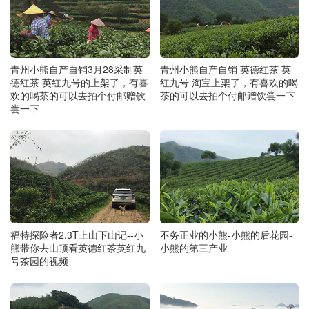
青州小熊自产自销3月28采制英
青州小熊自产自销 英德红茶 英
德红茶 英红九号的上架了，有喜
红九号 淘宝上架了，有喜欢的喝
欢的喝茶的可以去拍个付邮赠饮
茶的可以去拍个付邮赠饮尝一下
尝一下
福特探险者2.3T上山下山记--小
不务正业的小熊-小熊的后花园-
熊带你去山顶看英德红茶英红九
小熊的第三产业
号茶园的视频