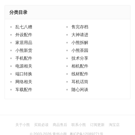
分类目录
乱七八糟
售完存档
外设配件
大神请进
家居用品
小熊拆解
小熊新货
小熊茶园
手机配件
技术分享
电源相关
相机配件
端口转换
线材配件
网络相关
耳机话筒
车载配件
随心闲谈
关于小熊
买前必读
商品售后
联系小熊
订阅更新
淘宝店
© 2003-2026
青州小熊
粤ICP备12089271号