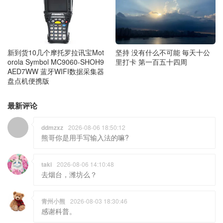
新到货10几个摩托罗拉讯宝Mot
坚持 没有什么不可能 毎天十公
orola Symbol MC9060-SHOH9
里打卡 第一百五十四周
AED7WW 蓝牙WIFI数据采集器
盘点机便携版
最新评论
ddmzxz
2026-08-06 18:50:12
熊哥你是用手写输入法的嘛?
taki
2026-08-06 14:10:48
去烟台，潍坊么？
青州小熊
2026-08-03 18:30:46
感谢科普。