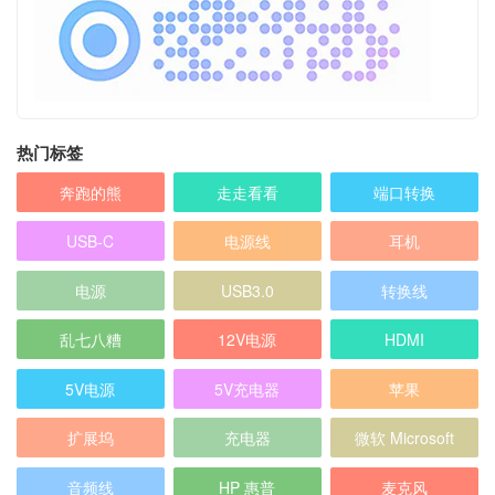
热门标签
奔跑的熊
走走看看
端口转换
USB-C
电源线
耳机
电源
USB3.0
转换线
乱七八糟
12V电源
HDMI
5V电源
5V充电器
苹果
扩展坞
充电器
微软 Microsoft
音频线
HP 惠普
麦克风