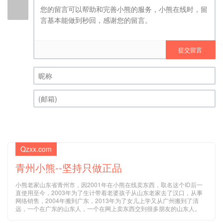
提交留言
昵称 (必填)
(邮箱) (必填)
Qzxx.com
青州小熊--坚持只做正品
小熊老家山东省青州市，因2001年在小熊在线卖东西，取名这个ID后一
直使用至今，2003年为了生计带着老婆孩子从山东老家去了汉口，从事
网络销售，2004年搬到广东，2013年为了女儿上学又从广州搬到了清
远，一个在广东的山东人，一个在网上卖东西交到很多朋友的山东人。