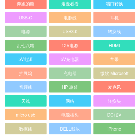
电源
USB3.0
转换线
乱七八糟
12V电源
HDMI
5V电源
5V充电器
苹果
扩展坞
充电器
微软 Microsoft
音频线
HP 惠普
麦克风
天线
网络
转换头
micro usb
电源插头
DC12V
数据线
DELL戴尔
iPhone
2026年8月
一
二
三
四
五
六
日
1
2