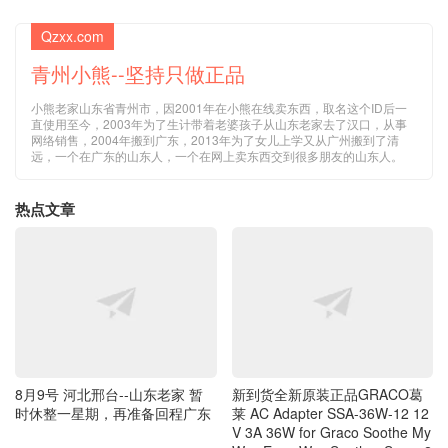
青州小熊--坚持只做正品
小熊老家山东省青州市，因2001年在小熊在线卖东西，取名这个ID后一
直使用至今，2003年为了生计带着老婆孩子从山东老家去了汉口，从事
网络销售，2004年搬到广东，2013年为了女儿上学又从广州搬到了清
远，一个在广东的山东人，一个在网上卖东西交到很多朋友的山东人。
热点文章
8月9号 河北邢台--山东老家 暂
新到货全新原装正品GRACO葛
时休整一星期，再准备回程广东
莱 AC Adapter SSA-36W-12 12
V 3A 36W for Graco Soothe My
Way EveryWay Soother Sense2
Soothe Replacement K36V120
300U 婴儿秋千摇椅电源适配器