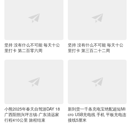
坚持 没有什么不可能 毎天十公
坚持 没有什么不可能 毎天十公
里打卡 第二百零六周
里打卡 第三百二十二周
小熊2025年春天自驾游DAY 18
新到货一千条充电宝绝配超短Mi
广西阳朔兴坪古镇-广东清远家
cro USB充电线 手机 平板充电连
行程410公里 旅程结束
接线5厘米
最新评论
ddmzxz
2026-08-06 22:15:17
哈哈 我都忘了还有五笔 因为看到大打成了天 肯定不是