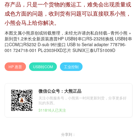
存产品，只是一个货物的搬运工，难免会出现质量或
成色方面的问题，收到货有问题可以直接联系小熊，
小熊会马上给你解决。
本图文属小熊原创或转载整理，未经允许请勿私自转载--
青州小熊
»
新到货1.2米长全新原装惠普HP USB转串口RS-232转换线 USB转串
口COM口RS232 D-sub 9针接口 USB to Serial adapter 778796-
001 724718-001 PL-2303HXD芯片 SUNIX三泰UTS1009D
HP 惠普
USB转COM
工业控制
微信公众号：大熊正品
关注小熊服务号，小熊第一时间更新到货，分享更多好
玩的东西。
311816人已关注
分享到：