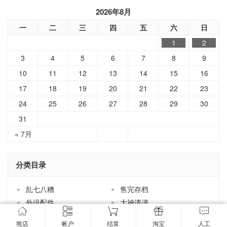
3
4
5
6
7
8
9
10
11
12
13
14
15
16
17
18
19
20
21
22
23
24
25
26
27
28
29
30
31
« 7月
分类目录
乱七八糟
售完存档
外设配件
大神请进
家居用品
小熊拆解
小熊新货
小熊茶园
手机配件
技术分享
电源相关
相机配件
熊店
帐户
结算
淘宝
人工
端口转换
线材配件