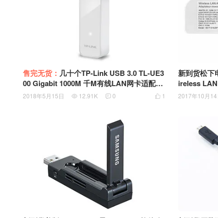
售完无货：
几十个TP-Link USB 3.0 TL-UE3
新到货松下电视
00 Gigabit 1000M 千M有线LAN网卡适配器
ireless LA
USB口可折叠收纳
0000
2018年5月15日
12.91K
0
1
2017年10月1


