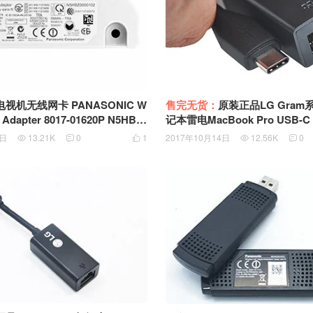
机无线网卡 PANASONIC W
售完无货：
原装正品LG Gra
N Adapter 8017-01620P N5HBZ
记本雷电MacBook Pro USB-C Type-C转以
102 WLU5150-D81
太网 100M RJ45网卡
4日
13.21K
0
1
2017年10月14日
12.56K
0




