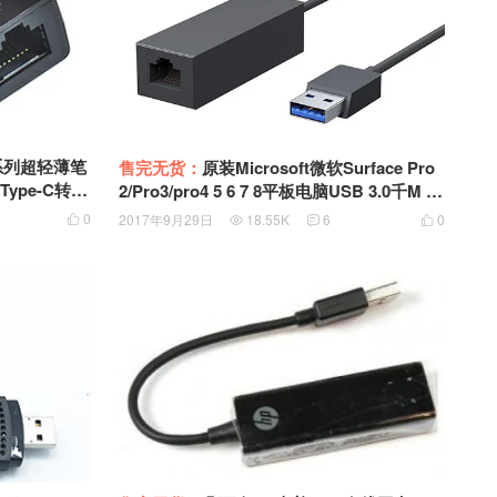
m系列超轻薄笔
售完无货：
原装Microsoft微软Surface Pro
2/Pro3/pro4 5 6 7 8平板电脑USB 3.0千M 10
00M USB网卡 Microsoft Surface Ethernet
0
2017年9月29日
18.55K
6
0




Adapter 3.0 USB TO RJ45