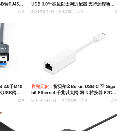
SB转RJ45 R
USB 3.0千兆位以太网适配器 支持远程唤醒
WIN8 10 MAC 黑苹果免驱 EJR-00003 EJS-
2
2021年8月6日
8.76K
4
0




00003 1821
 3.0千M10
售完无货：
货贝尔金Belkin USB-C 至 Giga
原装USB网卡A
bit Ethernet 千兆以太网 网卡 转换器 F2CU
040dsWHTAPL
0
2018年7月25日
13.25K
4
0



