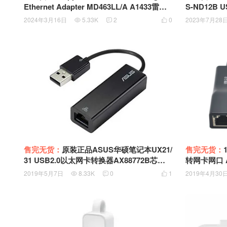
Ethernet Adapter MD463LL/A A1433雷电2
S-ND12B US
转千M 1000M有线网卡雷雳千兆以太网适配
572N芯片US
2024年3月16日
5.33K
2
0
2023年7月28



器
无线网卡Dongl
售完无货：
原装正品ASUS华硕笔记本UX21/
售完无货：
31 USB2.0以太网卡转换器AX88772B芯片U
转网卡网口 ASI
SB TO RJ45 DONGLE UX21/31 KS80011-1
Ethernet 
2019年5月7日
8.33K
0
1
2019年4月30



10