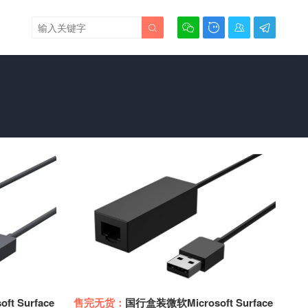





t Surface
售完无货：
国行盒装微软Microsoft Surface