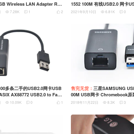
B Wireless LAN Adapter RT5
1552 100M 有线USB2.0 网卡U
B双频2.4G 5G 300Mbps WIFI
TL8152 支持网络唤醒启动
日
7.28K
1
2
2021年9月10日
6.81K
0





e for BDX2300/4300
售完无货：
三星SAMSUNG USB
100多条二手的USB2.0网卡USB
00M USB网卡 Chromebook
X AX88772 USB2.0 to Fast
A-AE3AUUB
Adapter网卡
2018年11月22日
8.3K
3
日
10.09K
0
1




