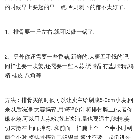
的时候早上要起的早一点,否则剩下的都不太好了.­
1、排骨要一斤左右,就可以做一锅了.­
2、另外你还需要一些香菇,新鲜的,大概五毛钱的吧.
同样也要一块姜,还需要一些大蒜.调味品有盐,味精,鸡
精,桂皮,八角等.­
方法：排骨买的时候可以让卖主给剁成5-6cm小块,回
来以后洗净.大蒜捣碎,用捣碎的汁将排骨腌上(或者你
嫌麻烦,可以用大蒜粉,撒上酱油,量也要适中,味精,姜
切末撒在上面,拌匀. 和前面一样腌上个一个半小时到
两个小时,将排骨拣到电饭锅里,酱油不要一起倒进来