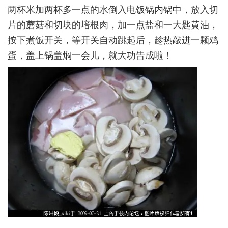
两杯米加两杯多一点的水倒入电饭锅内锅中，放入切
片的蘑菇和切块的培根肉，加一点盐和一大匙黄油，
按下煮饭开关，等开关自动跳起后，趁热敲进一颗鸡
蛋，盖上锅盖焖一会儿，就大功告成啦！­