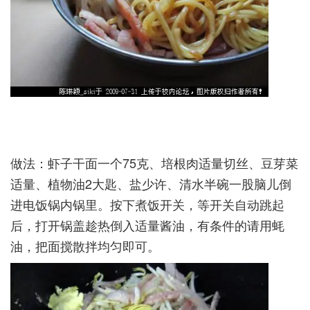
做法：虾子干面一个75克、培根肉适量切丝、豆芽菜
适量、植物油2大匙、盐少许、清水半碗一股脑儿倒
进电饭锅内锅里。按下煮饭开关，等开关自动跳起
后，打开锅盖趁热倒入适量酱油，有条件的请用蚝
油，把面搅散拌均匀即可。­