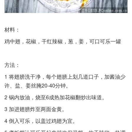
材料：­
鸡中翅，花椒，干红辣椒，葱，姜，可口可乐一罐­
方法：­
1 将翅膀洗干净，每个翅膀上划几道口子，加酱油少
许、盐、姜丝腌20-40分钟。­
2 锅内放油，烧至6成热加花椒翻炒出味道。­
3 加进翅膀炸至两面金黄。­
4 倒入可乐，以盖过鸡翅为宜。­