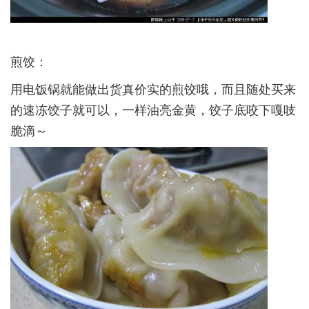
­煎饺：­
用电饭锅就能做出货真价实的煎饺哦，而且随处买来
的速冻饺子就可以，一样油亮金黄，饺子底咬下嘎吱
脆滴～­