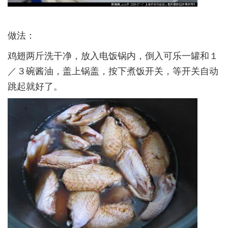
做法：­
鸡翅两斤洗干净，放入电饭锅内，倒入可乐一罐和１
／３碗酱油，盖上锅盖，按下煮饭开关，等开关自动
跳起就好了。­