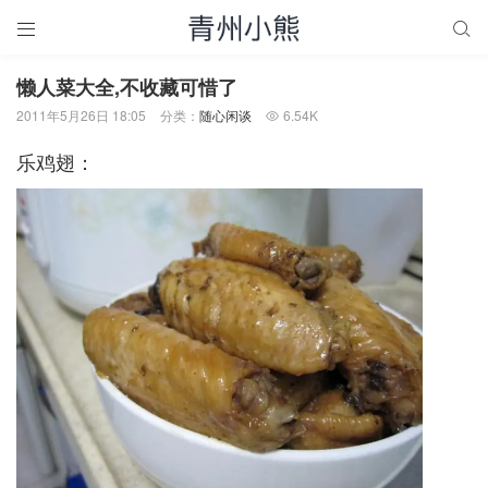


懒人菜大全,不收藏可惜了
2011年5月26日 18:05
分类：
随心闲谈
6.54K

乐鸡翅：­