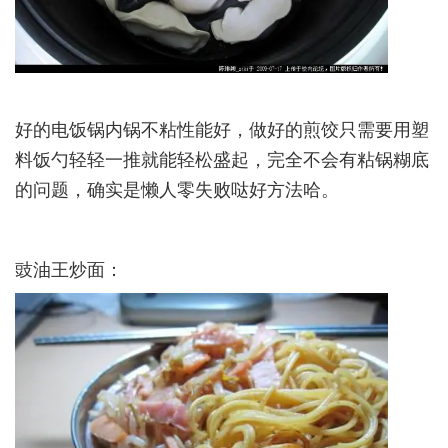
好的电饭锅内锅不粘性能好，做好的煎饺只需要用塑
料饭勺轻轻一推就能轻松盛起，完全不会有粘锅糊底
的问题，确实是懒人零失败哒好方法哈。­
豉油王炒面：­