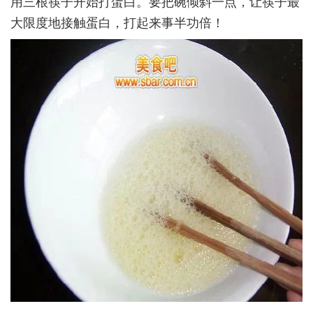
用三根筷子开始打蛋白。要把碗倾斜一点，让筷子最
大限度地接触蛋白，打起来事半功倍！­