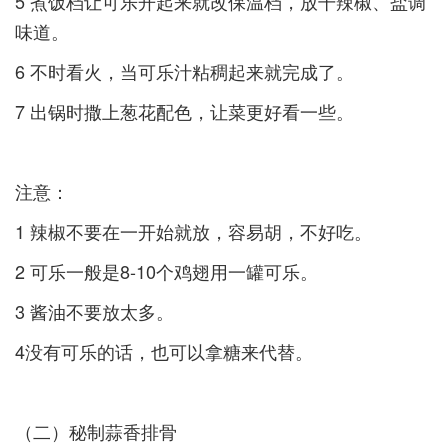
5 煮饭档让可乐开起来就改保温档，放干辣椒、盐调
味道。­
6 不时看火，当可乐汁粘稠起来就完成了。­
7 出锅时撒上葱花配色，让菜更好看一些。­
注意：­
1 辣椒不要在一开始就放，容易胡，不好吃。­
2 可乐一般是8-10个鸡翅用一罐可乐。­
3 酱油不要放太多。­
4没有可乐的话，也可以拿糖来代替。 ­
（二）秘制蒜香排骨­