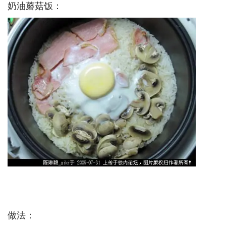
奶油蘑菇饭：­
做法：­