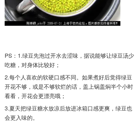
PS：1.绿豆先泡过开水去涩味，据说能够让绿豆汤少
吃糖，对身体比较好；­
2.每个人喜欢的软硬口感不同。如果煮好后觉得绿豆
开花不够，或是不够软烂的话，盖上锅盖焖半个小时
看看，开花会更漂亮哦；­
3.夏天把绿豆糖水放凉后放进冰箱口感更爽，绿豆也
会更入味的。­