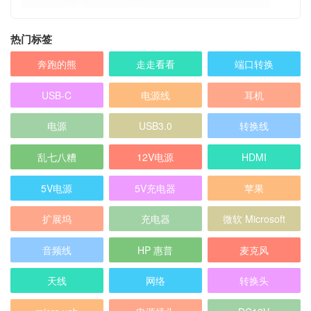
热门标签
奔跑的熊
走走看看
端口转换
USB-C
电源线
耳机
电源
USB3.0
转换线
乱七八糟
12V电源
HDMI
5V电源
5V充电器
苹果
扩展坞
充电器
微软 Microsoft
音频线
HP 惠普
麦克风
天线
网络
转换头