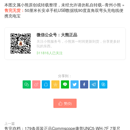
本图文属小熊原创或转载整理，未经允许请勿私自转载--
青州小熊
»
售完无货：
50厘米长安卓手机USB数据线90度直角双弯头充电线便
携充电宝
微信公众号：大熊正品
关注小熊服务号，小熊第一时间更新到货，分享更多好
玩的东西。
311816人已关注
分享到：









赞(
0
)

上一篇
售完存档：179条原装正品Commscope康普UNC5-WH-7F 7英尺