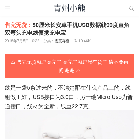


售完无货：
50厘米长安卓手机USB数据线90度直角
双弯头充电线便携充电宝
2018年7月5日 10:22
分类：
售完存档
10.46K

⚠️ 售完无货就是卖完了 卖完了就是没有货了 请不要再
问 谢谢 ⚠️
线是一袋5条过来的，不清楚配在什么产品上的，线
粗做工好，USB接口为3.0口，另一端Micro Usb为普
通接口，线材为全新，线重22.7克。