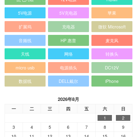
5V电源
5V充电器
苹果
扩展坞
充电器
微软 Microsoft
音频线
HP 惠普
麦克风
天线
网络
转换头
micro usb
电源插头
DC12V
数据线
DELL戴尔
iPhone
2026年8月
一
二
三
四
五
六
日
1
2
3
4
5
6
7
8
9
10
11
12
13
14
15
16