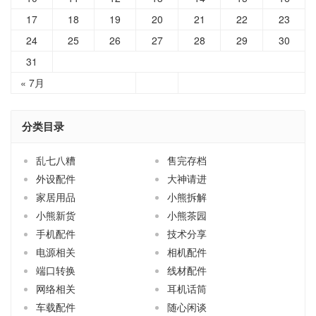
17
18
19
20
21
22
23
24
25
26
27
28
29
30
31
« 7月
分类目录
乱七八糟
售完存档
外设配件
大神请进
家居用品
小熊拆解
小熊新货
小熊茶园
手机配件
技术分享
电源相关
相机配件
端口转换
线材配件
网络相关
耳机话筒
车载配件
随心闲谈