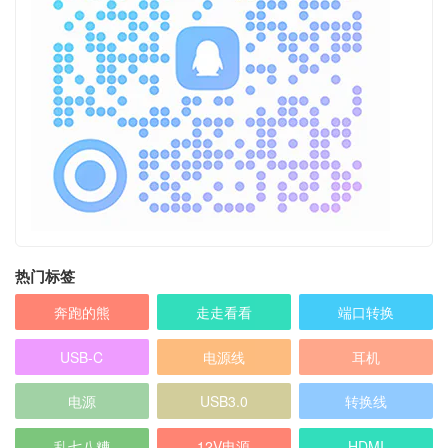
热门标签
奔跑的熊
走走看看
端口转换
USB-C
电源线
耳机
电源
USB3.0
转换线
乱七八糟
12V电源
HDMI