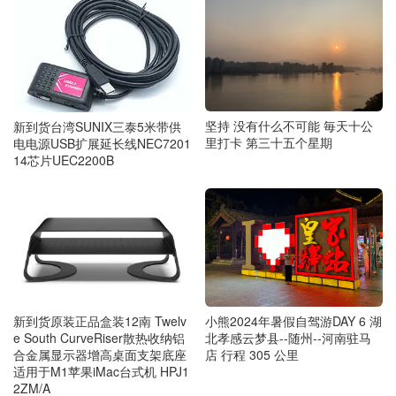
坚持 没有什么不可能 毎天十公
新到货台湾SUNIX三泰5米带供
里打卡 第三十五个星期
电电源USB扩展延长线NEC7201
14芯片UEC2200B
新到货原装正品盒装12南 Twelv
小熊2024年暑假自驾游DAY 6 湖
e South CurveRiser散热收纳铝
北孝感云梦县--随州--河南驻马
合金属显示器增高桌面支架底座
店 行程 305 公里
适用于M1苹果iMac台式机 HPJ1
2ZM/A