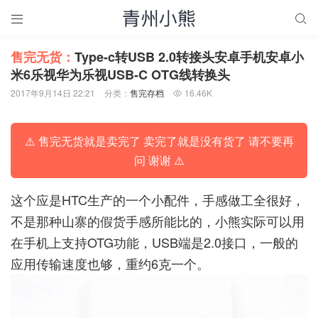


售完无货：
Type-c转USB 2.0转接头安卓手机安卓小
米6乐视华为乐视USB-C OTG线转换头
2017年9月14日 22:21
分类：
售完存档
16.46K

⚠️ 售完无货就是卖完了 卖完了就是没有货了 请不要再
问 谢谢 ⚠️
这个应是HTC生产的一个小配件，手感做工全很好，
不是那种山寨的假货手感所能比的，小熊实际可以用
在手机上支持OTG功能，USB端是2.0接口，一般的
应用传输速度也够，重约6克一个。