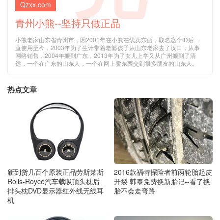
Qzxx.com
青州小熊--坚持只做正品
小熊老家山东省青州市，因2001年在小熊在线卖东西，取名这个ID后一
直使用至今，2003年为了生计带着老婆孩子从山东老家去了汉口，从事
网络销售，2004年搬到广东，2013年为了女儿上学又从广州搬到了清
远，一个在广东的山东人，一个在网上卖东西交到很多朋友的山东人。
热点文章
新到货几百个原装正品劳斯莱斯
2016款福特探险者前两轮胎起皮
Rolls-Royce汽车载吸顶头枕后
开裂 韩泰免费换新胎记--看了换
排头枕DVD显示器红外线无线耳
胎不会走弯路
机