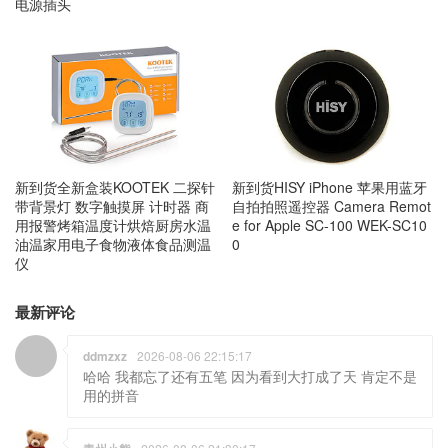
电源插头
新到货HISY iPhone 苹果用蓝牙
新到货全新盒装KOOTEK 二探针
自拍拍照遥控器 Camera Remot
带背景灯 数字触摸屏 计时器 商
e for Apple SC-100 WEK-SC10
用报警烤箱温度计烘焙厨房水温
0
油温家用电子食物液体食品测温
仪
最新评论
ddmzxz
2026-08-06 22:15:17
哈哈 我都忘了还有五笔 因为看到大打成了天 肯定不是
用的拼音