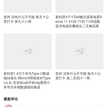
坚持 没有什么不可能 毎天十公
新到货3千个Dell戴尔原装电源V
里打卡 第九十八周
enue 11 5130 7130 7139适配
器充电器折叠插头二叉梅花尾
新到货1.4万个华为Type-C数据
坚持 没有什么不可能 毎天十公
线转接头 MicroUSB母座对Type-
里打卡 第二百四十一周
c公头 安卓转usb手机otg通用小
米华为乐视数据线转换器
最新评论
taki
2026-08-06 14:10:48
去烟台，潍坊么？