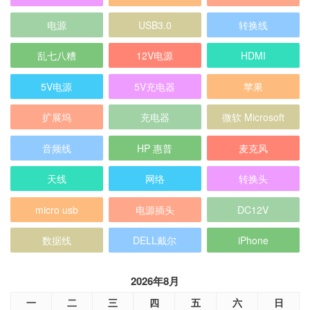
乱七八糟
12V电源
HDMI
5V电源
5V充电器
苹果
扩展坞
充电器
微软 Microsoft
音频线
HP 惠普
麦克风
天线
网络
转换头
micro usb
电源插头
DC12V
数据线
DELL戴尔
iPhone
2026年8月
一
二
三
四
五
六
日
1
2
3
4
5
6
7
8
9