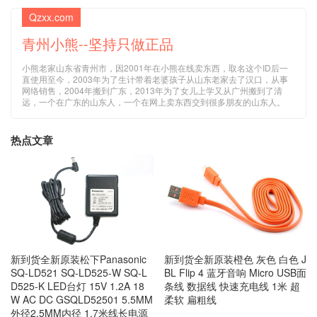
Qzxx.com
青州小熊--坚持只做正品
小熊老家山东省青州市，因2001年在小熊在线卖东西，取名这个ID后一
直使用至今，2003年为了生计带着老婆孩子从山东老家去了汉口，从事
网络销售，2004年搬到广东，2013年为了女儿上学又从广州搬到了清
远，一个在广东的山东人，一个在网上卖东西交到很多朋友的山东人。
热点文章
新到货全新原装松下Panasonic
新到货全新原装橙色 灰色 白色 J
SQ-LD521 SQ-LD525-W SQ-L
BL Flip 4 蓝牙音响 Micro USB面
D525-K LED台灯 15V 1.2A 18
条线 数据线 快速充电线 1米 超
W AC DC GSQLD52501 5.5MM
柔软 扁粗线
外径2.5MM内径 1.7米线长电源