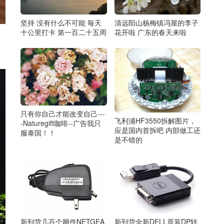
坚持 没有什么不可能 毎天
清远阳山杨梅镇冯屋的李子
十公里打卡 第一百二十五周
花开啦 广东的春天来啦
只有你自己才能改变自己---
飞利浦HF3550拆解图片，
-Naturegift咖啡--广告我只
应是国内首拆吧 内部做工还
服泰国！！
是不错的
新到货几百个网件NETGEA
新到货全新DELL原装DP转