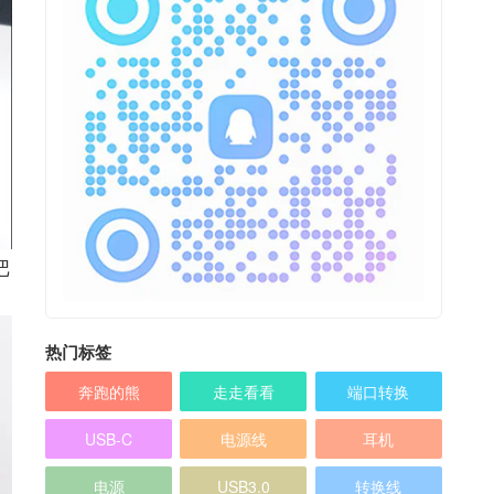
把
热门标签
奔跑的熊
走走看看
端口转换
USB-C
电源线
耳机
电源
USB3.0
转换线