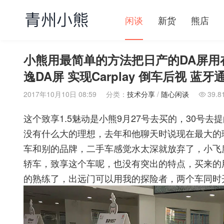
闲谈
新货
熊店
小熊用最简单的方法把日产的DA屏用
逸DA屏 实现Carplay 倒车后视 蓝牙
2017年10月10日 08:59
分类：
技术分享
/
随心闲谈
39.8

这个致享1.5魅动是小熊9月27号去买的，30号
没有什么大的理想，去年和他聊天时说现在最大的
车和别的品牌，二手车感觉水太深就放弃了，小飞
轿车，致享这个车呢，也没有突出的特点，买来的
的熟练了，出远门可以用我的探险者，两个车同时