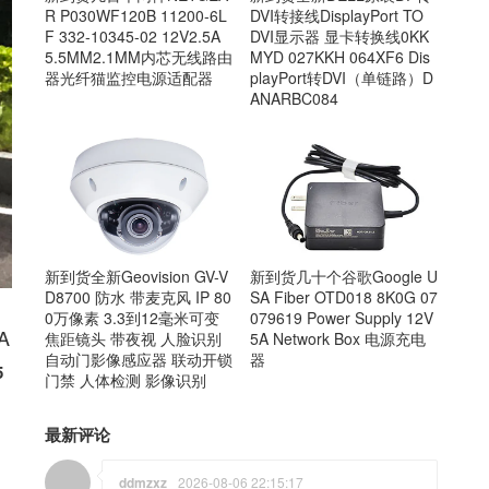
R P030WF120B 11200-6L
DVI转接线DisplayPort TO
F 332-10345-02 12V2.5A
DVI显示器 显卡转换线0KK
5.5MM2.1MM内芯无线路由
MYD 027KKH 064XF6 Dis
器光纤猫监控电源适配器
playPort转DVI（单链路）D
ANARBC084
新到货几十个谷歌Google U
新到货全新Geovision GV-V
SA Fiber OTD018 8K0G 07
D8700 防水 带麦克风 IP 80
079619 Power Supply 12V
0万像素 3.3到12毫米可变
A
5A Network Box 电源充电
焦距镜头 带夜视 人脸识别
器
自动门影像感应器 联动开锁
5
门禁 人体检测 影像识别
最新评论
ddmzxz
2026-08-06 22:15:17