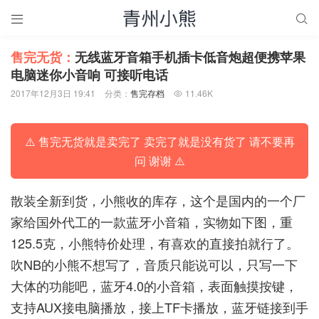


售完无货：
无线蓝牙音箱手机插卡低音炮超便携苹果
电脑迷你小音响 可接听电话
2017年12月3日 19:41
分类：
售完存档
11.46K

⚠️ 售完无货就是卖完了 卖完了就是没有货了 请不要再
问 谢谢 ⚠️
散装全新到货，小熊收的库存，这个是国内的一个厂
家给国外代工的一款蓝牙小音箱，实物如下图，重
125.5克，小熊特价处理，有喜欢的直接拍就行了。
吹NB的小熊不想写了，音质只能说可以，只写一下
大体的功能吧，蓝牙4.0的小音箱，表面触摸按键，
支持AUX接电脑播放，接上TF卡播放，蓝牙链接到手