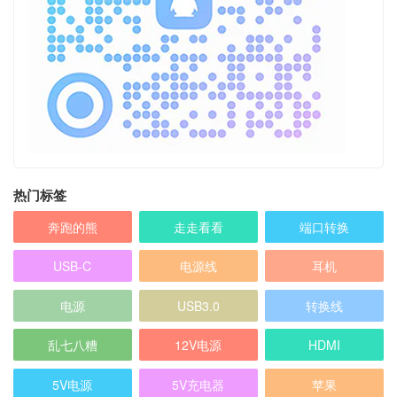
热门标签
奔跑的熊
走走看看
端口转换
USB-C
电源线
耳机
电源
USB3.0
转换线
乱七八糟
12V电源
HDMI
5V电源
5V充电器
苹果