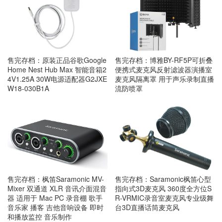
售完存档：原装正品谷歌Google
售完存档：博雅BY-RF5P可折叠
Home Nest Hub Max 智能音箱2
便携式麦克风反射滤波器演播室
4V1.25A 30W电源适配器G2JXE
麦克风隔离罩 用于声乐录制直播
W18-030B1A
流防喷罩
售完存档：枫笛Saramonic MV-
售完存档：Saramonic枫笛心型
Mixer 双通道 XLR 音讯介面混音
指向式3D麦克风 360度全方位S
器 适用于 Mac PC 录音棚 歌手
R-VRMIC录音室麦克风专业级舞
音乐家 播客 吉他音响设备 即时
台3D直播话筒麦克风
和播放监控 音乐制作