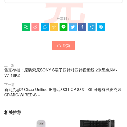
完
分享到：









赞(
2
)

上一篇
售完存档：原装索尼SONY S端子四针对四针视频线 2米黑色KM-
V7-18K2
下一篇
新到货思科Cisco Unified IP电话8831 CP-8831-K9 可选有线麦克风
CP-MIC-WIRED-S =
相关推荐