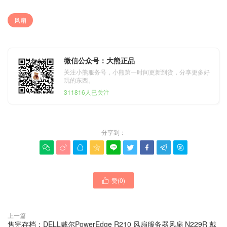
风扇
微信公众号：大熊正品
关注小熊服务号，小熊第一时间更新到货，分享更多好
玩的东西。
311816人已关注
分享到：









赞(
0
)

上一篇
售完存档：DELL戴尔PowerEdge R210 风扇服务器风扇 N229R 戴