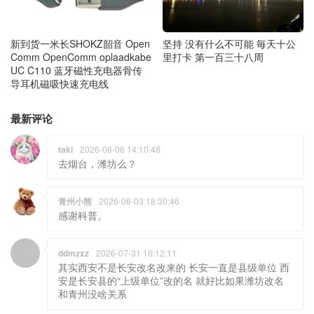
新到货一米长SHOKZ韶音 Open
坚持 没有什么不可能 毎天十公
Comm OpenComm oplaadkabe
里打卡 第一百三十八周
UC C110 蓝牙磁性充电器骨传
导耳机磁吸快速充电线
最新评论
taki
2026-08-06 14:10:48
去烟台，潍坊么？
青州小熊
2026-08-03 18:30:46
感谢科普。
ddmzxz
2026-07-31 16:12:11
其实西安不是长安改名改来的 长安一直是县级单位 西
安是长安县的“上级单位”改的名 就好比如果潍坊改名
和青州没啥关系