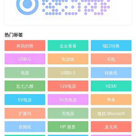
热门标签
奔跑的熊
走走看看
端口转换
USB-C
电源线
耳机
电源
USB3.0
转换线
乱七八糟
12V电源
HDMI
5V电源
5V充电器
苹果
扩展坞
充电器
微软 Microsoft
音频线
HP 惠普
麦克风