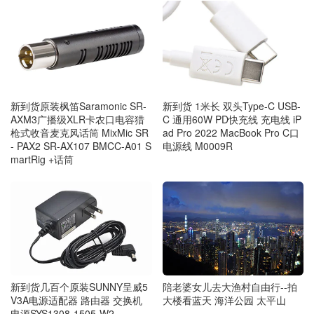
新到货原装枫笛Saramonic SR-
新到货 1米长 双头Type-C USB-
AXM3广播级XLR卡农口电容猎
C 通用60W PD快充线 充电线 iP
枪式收音麦克风话筒 MixMic SR
ad Pro 2022 MacBook Pro C口
- PAX2 SR-AX107 BMCC-A01 S
电源线 M0009R
martRig +话筒
新到货几百个原装SUNNY呈威5
陪老婆女儿去大渔村自由行--拍
V3A电源适配器 路由器 交换机
大楼看蓝天 海洋公园 太平山
电源SYS1308-1505-W2