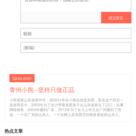
提交留言
昵称 (必填)
(邮箱) (必填)
Qzxx.com
青州小熊--坚持只做正品
小熊老家山东省青州市，因2001年在小熊在线卖东西，取名这个ID后一
直使用至今，2003年为了生计带着老婆孩子从山东老家去了汉口，从事
网络销售，2004年搬到广东，2013年为了女儿上学又从广州搬到了清
远，一个在广东的山东人，一个在网上卖东西交到很多朋友的山东人。
热点文章