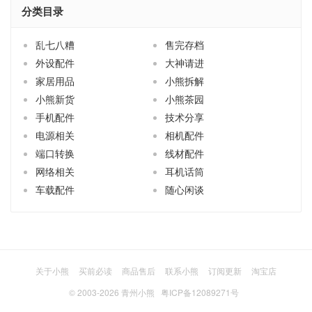
分类目录
乱七八糟
售完存档
外设配件
大神请进
家居用品
小熊拆解
小熊新货
小熊茶园
手机配件
技术分享
电源相关
相机配件
端口转换
线材配件
网络相关
耳机话筒
车载配件
随心闲谈
关于小熊
买前必读
商品售后
联系小熊
订阅更新
淘宝店
© 2003-2026
青州小熊
粤ICP备12089271号