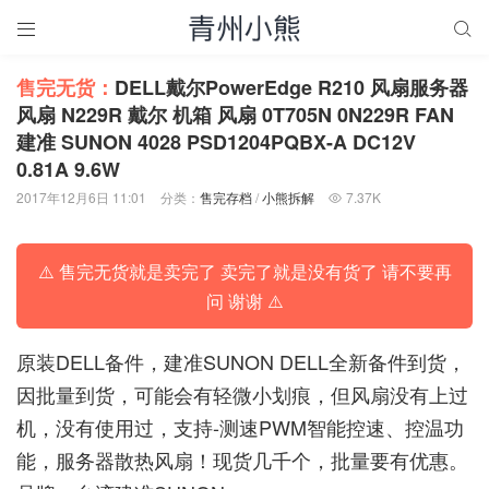


售完无货：
DELL戴尔PowerEdge R210 风扇服务器
风扇 N229R 戴尔 机箱 风扇 0T705N 0N229R FAN
建准 SUNON 4028 PSD1204PQBX-A DC12V
0.81A 9.6W
2017年12月6日 11:01
分类：
售完存档
/
小熊拆解
7.37K

⚠️ 售完无货就是卖完了 卖完了就是没有货了 请不要再
问 谢谢 ⚠️
原装DELL备件，建准SUNON DELL全新备件到货，
因批量到货，可能会有轻微小划痕，但风扇没有上过
机，没有使用过，支持-测速PWM智能控速、控温功
能，服务器散热风扇！现货几千个，批量要有优惠。